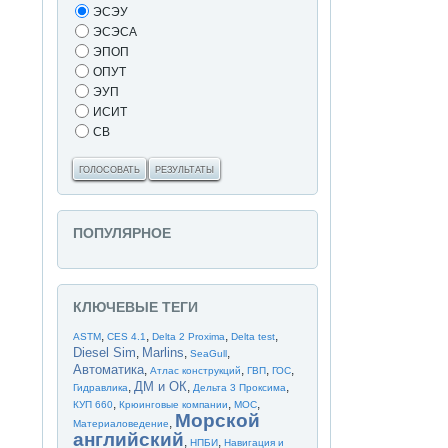
ЭСЭУ
ЭСЭСА
ЭПОП
ОПУТ
ЭУП
ИСИТ
СВ
ГОЛОСОВАТЬ
РЕЗУЛЬТАТЫ
ПОПУЛЯРНОЕ
КЛЮЧЕВЫЕ ТЕГИ
,
,
,
,
ASTM
CES 4.1
Delta 2 Proxima
Delta test
Diesel Sim
Marlins
,
,
,
SeaGull
Автоматика
,
,
,
,
Атлас конструкций
ГВП
ГОС
ДМ и ОК
,
,
,
Гидравлика
Дельта 3 Проксима
,
,
,
КУП 660
Крюинговые компании
МОС
Морской
,
Материаловедение
английский
,
,
НПБИ
Навигация и