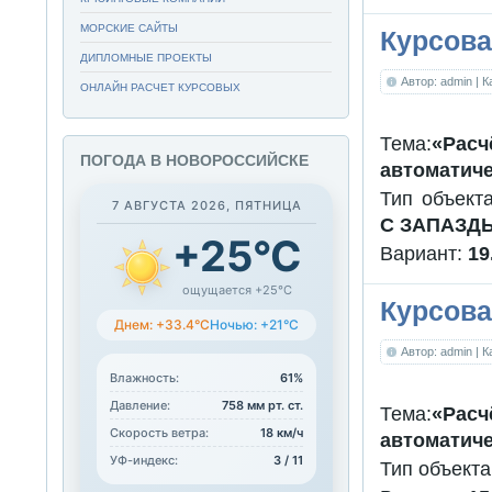
МОРСКИЕ САЙТЫ
Курсова
ДИПЛОМНЫЕ ПРОЕКТЫ
Автор: admin
| 
ОНЛАЙН РАСЧЕТ КУРСОВЫХ
Тема:
«Рас
ПОГОДА В НОВОРОССИЙСКЕ
автоматиче
Тип объект
7 АВГУСТА 2026, ПЯТНИЦА
С ЗАПАЗД
+25°C
Вариант:
19
ощущается +25°C
Курсова
Днем: +33.4°C
Ночью: +21°C
Автор: admin
| 
Влажность:
61%
Давление:
758 мм рт. ст.
Тема:
«Рас
Скорость ветра:
18 км/ч
автоматиче
УФ-индекс:
3 / 11
Тип объект