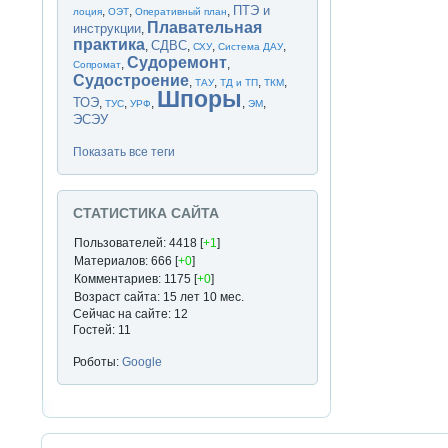
ПТЭ и
,
,
,
лоция
ОЭТ
Оперативный план
Плавательная
инструкции
,
практика
СДВС
,
,
,
,
СХУ
Система ДАУ
Судоремонт
,
,
Сопромат
Судостроение
,
,
,
,
ТАУ
ТД и ТП
ТКМ
Шпоры
ТОЭ
,
,
,
,
,
ТУС
УРФ
ЭМ
ЭСЭУ
Показать все теги
СТАТИСТИКА САЙТА
Пользователей: 4418 [
+1
]
Материалов: 666 [
+0
]
Комментариев: 1175 [
+0
]
Возраст сайта: 15 лет 10 мес.
Сейчас на сайте: 12
Гостей: 11
Роботы:
Google