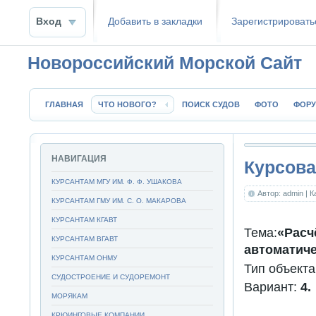
Вход
Добавить в закладки
Зaрeгиcтpиpoвать
Новороссийский Морской Сайт
ГЛАВНАЯ
ЧТО НОВОГО?
ПОИСК СУДОВ
ФОТО
ФОР
НАВИГАЦИЯ
Курсова
КУРСАНТАМ МГУ ИМ. Ф. Ф. УШАКОВА
Автор: admin
| 
КУРСАНТАМ ГМУ ИМ. С. О. МАКАРОВА
КУРСАНТАМ КГАВТ
Тема:
«Рас
КУРСАНТАМ ВГАВТ
автоматиче
КУРСАНТАМ ОНМУ
Тип объект
СУДОСТРОЕНИЕ И СУДОРЕМОНТ
Вариант:
4.
МОРЯКАМ
КРЮИНГОВЫЕ КОМПАНИИ