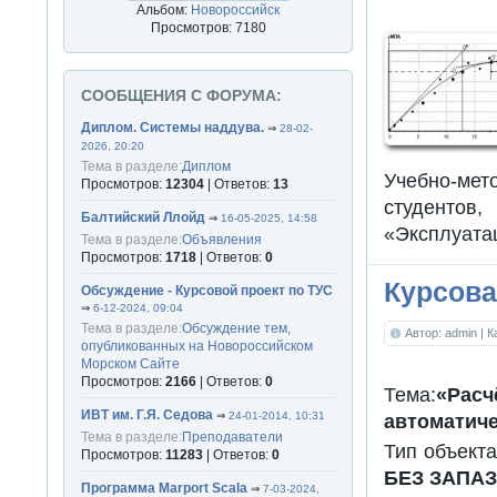
Альбом:
Новороссийск
Просмотров: 7180
СООБЩЕНИЯ С ФОРУМА:
Диплом. Системы наддува.
⇒
28-02-
2026, 20:20
Тема в разделе:
Диплом
Учебно-мет
Просмотров:
12304
| Ответов:
13
студенто
Балтийский Ллойд
⇒
16-05-2025, 14:58
«Эксплуатац
Тема в разделе:
Объявления
Просмотров:
1718
| Ответов:
0
Курсова
Обсуждение - Курсовой проект по ТУС
⇒
6-12-2024, 09:04
Тема в разделе:
Обсуждение тем,
Автор: admin
| 
опубликованных на Новороссийском
Морском Сайте
Просмотров:
2166
| Ответов:
0
Тема:
«Рас
ИВТ им. Г.Я. Седова
⇒
24-01-2014, 10:31
автоматиче
Тема в разделе:
Преподаватели
Тип объект
Просмотров:
11283
| Ответов:
0
БЕЗ ЗАПА
Программа Marport Scala
⇒
7-03-2024,