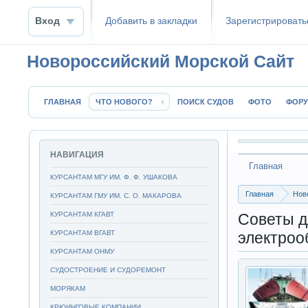
Вход
Добавить в закладки
Зaрeгиcтpиpoвать
Новороссийский Морской Сайт
ГЛАВНАЯ
ЧТО НОВОГО?
ПОИСК СУДОВ
ФОТО
ФОР
НАВИГАЦИЯ
Главная
КУРСАНТАМ МГУ ИМ. Ф. Ф. УШАКОВА
Главная
Нов
КУРСАНТАМ ГМУ ИМ. С. О. МАКАРОВА
Советы для су
КУРСАНТАМ КГАВТ
Советы д
КУРСАНТАМ ВГАВТ
электроо
КУРСАНТАМ ОНМУ
СУДОСТРОЕНИЕ И СУДОРЕМОНТ
МОРЯКАМ
КРЮИНГОВЫЕ КОМПАНИИ