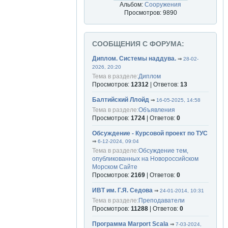
Альбом:
Сооружения
Просмотров: 9890
СООБЩЕНИЯ С ФОРУМА:
Диплом. Системы наддува.
⇒
28-02-
2026, 20:20
Тема в разделе:
Диплом
Просмотров:
12312
| Ответов:
13
Балтийский Ллойд
⇒
16-05-2025, 14:58
Тема в разделе:
Объявления
Просмотров:
1724
| Ответов:
0
Обсуждение - Курсовой проект по ТУС
⇒
6-12-2024, 09:04
Тема в разделе:
Обсуждение тем,
опубликованных на Новороссийском
Морском Сайте
Просмотров:
2169
| Ответов:
0
ИВТ им. Г.Я. Седова
⇒
24-01-2014, 10:31
Тема в разделе:
Преподаватели
Просмотров:
11288
| Ответов:
0
Программа Marport Scala
⇒
7-03-2024,