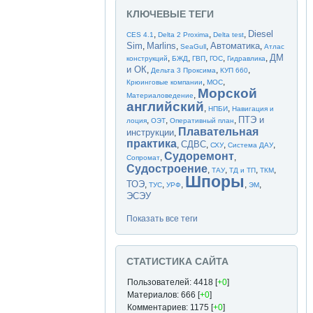
КЛЮЧЕВЫЕ ТЕГИ
Diesel
,
,
,
CES 4.1
Delta 2 Proxima
Delta test
Sim
Marlins
Автоматика
,
,
,
,
SeaGull
Атлас
ДМ
,
,
,
,
,
конструкций
БЖД
ГВП
ГОС
Гидравлика
и ОК
,
,
,
Дельта 3 Проксима
КУП 660
,
,
Крюинговые компании
МОС
Морской
,
Материаловедение
английский
,
,
НПБИ
Навигация и
ПТЭ и
,
,
,
лоция
ОЭТ
Оперативный план
Плавательная
инструкции
,
практика
СДВС
,
,
,
,
СХУ
Система ДАУ
Судоремонт
,
,
Сопромат
Судостроение
,
,
,
,
ТАУ
ТД и ТП
ТКМ
Шпоры
ТОЭ
,
,
,
,
,
ТУС
УРФ
ЭМ
ЭСЭУ
Показать все теги
СТАТИСТИКА САЙТА
Пользователей: 4418 [
+0
]
Материалов: 666 [
+0
]
Комментариев: 1175 [
+0
]