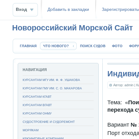
Вход
Добавить в закладки
Зaрeгиcтpиpoвать
Новороссийский Морской Сайт
ГЛАВНАЯ
ЧТО НОВОГО?
ПОИСК СУДОВ
ФОТО
ФОР
НАВИГАЦИЯ
Индивид
КУРСАНТАМ МГУ ИМ. Ф. Ф. УШАКОВА
Автор: admin
| 
КУРСАНТАМ ГМУ ИМ. С. О. МАКАРОВА
КУРСАНТАМ КГАВТ
Тема: «
Пои
КУРСАНТАМ ВГАВТ
перехода с
КУРСАНТАМ ОНМУ
СУДОСТРОЕНИЕ И СУДОРЕМОНТ
Вариант
№ 
МОРЯКАМ
Порт отхода
КРЮИНГОВЫЕ КОМПАНИИ