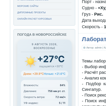
Порт - наз
МОРСКИЕ САЙТЫ
Судно -
«Ху
ДИПЛОМНЫЕ ПРОЕКТЫ
Груз -
Рис.
ОНЛАЙН РАСЧЕТ КУРСОВЫХ
Дата выход
Скорость -
1
ПОГОДА В НОВОРОССИЙСКЕ
Лаборат
9 АВГУСТА 2026,
Автор: admin
| 
ВОСКРЕСЕНЬЕ
+27°C
Темы лабор
- Выбор ин
ощущается +30°C
- Расчёт ра
Днем: +29.9°C
Ночью: +21.6°C
- Анализ ко
- Подбор к
Влажность:
84%
Сингапур.
Давление:
756 мм рт. ст.
- Поиск ре
Скорость ветра:
7.2 км/ч
- Поиск ин
УФ-индекс:
5 / 11