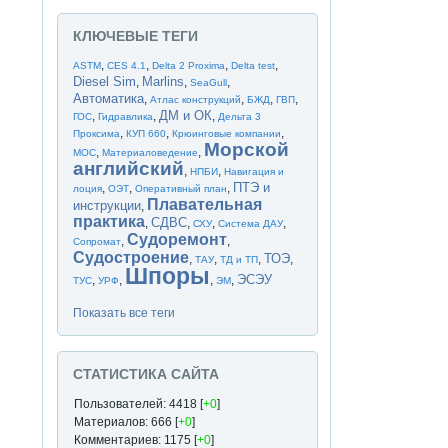
КЛЮЧЕВЫЕ ТЕГИ
,
,
,
,
ASTM
CES 4.1
Delta 2 Proxima
Delta test
Diesel Sim
Marlins
,
,
,
SeaGull
Автоматика
,
,
,
,
Атлас конструкций
БЖД
ГВП
ДМ и ОК
,
,
,
ГОС
Гидравлика
Дельта 3
,
,
,
Проксима
КУП 660
Крюинговые компании
Морской
,
,
МОС
Материаловедение
английский
,
,
НПБИ
Навигация и
ПТЭ и
,
,
,
лоция
ОЭТ
Оперативный план
Плавательная
инструкции
,
практика
СДВС
,
,
,
,
СХУ
Система ДАУ
Судоремонт
,
,
Сопромат
Судостроение
ТОЭ
,
,
,
,
ТАУ
ТД и ТП
Шпоры
ЭСЭУ
,
,
,
,
ТУС
УРФ
ЭМ
Показать все теги
СТАТИСТИКА САЙТА
Пользователей: 4418 [
+0
]
Материалов: 666 [
+0
]
Комментариев: 1175 [
+0
]