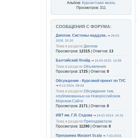
Альбом:
Курсантская жизнь
Просмотров: 311
СООБЩЕНИЯ С ФОРУМА:
Диплом. Системы наддува.
⇒
28-02-
2026, 20:20
Тема в разделе:
Диплом
Просмотров:
12315
| Ответов:
13
Балтийский Ллойд
⇒
16-05-2025, 14:58
Тема в разделе:
Объявления
Просмотров:
1725
| Ответов:
0
Обсуждение - Курсовой проект по ТУС
⇒
6-12-2024, 09:04
Тема в разделе:
Обсуждение тем,
опубликованных на Новороссийском
Морском Сайте
Просмотров:
2171
| Ответов:
0
ИВТ им. Г.Я. Седова
⇒
24-01-2014, 10:31
Тема в разделе:
Преподаватели
Просмотров:
11290
| Ответов:
0
Программа Marport Scala
⇒
7-03-2024,