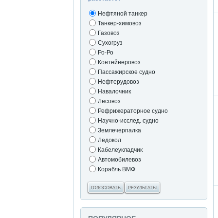
Нефтяной танкер
Танкер-химовоз
Газовоз
Сухогруз
Ро-Ро
Контейнеровоз
Пассажирское судно
Нефтерудовоз
Навалочник
Лесовоз
Рефрижераторное судно
Научно-исслед. судно
Землечерпалка
Ледокол
Кабелеукладчик
Автомобилевоз
Корабль ВМФ
ГОЛОСОВАТЬ
РЕЗУЛЬТАТЫ