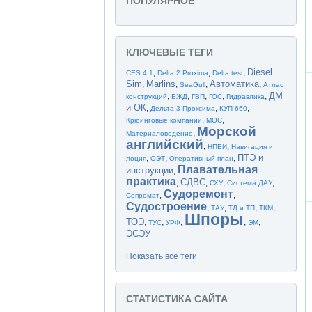
ПОПУЛЯРНОЕ
КЛЮЧЕВЫЕ ТЕГИ
Diesel
,
,
,
CES 4.1
Delta 2 Proxima
Delta test
Sim
Marlins
Автоматика
,
,
,
,
SeaGull
Атлас
ДМ
,
,
,
,
,
конструкций
БЖД
ГВП
ГОС
Гидравлика
и ОК
,
,
,
Дельта 3 Проксима
КУП 660
,
,
Крюинговые компании
МОС
Морской
,
Материаловедение
английский
,
,
НПБИ
Навигация и
ПТЭ и
,
,
,
лоция
ОЭТ
Оперативный план
Плавательная
инструкции
,
практика
СДВС
,
,
,
,
СХУ
Система ДАУ
Судоремонт
,
,
Сопромат
Судостроение
,
,
,
,
ТАУ
ТД и ТП
ТКМ
Шпоры
ТОЭ
,
,
,
,
,
ТУС
УРФ
ЭМ
ЭСЭУ
Показать все теги
СТАТИСТИКА САЙТА