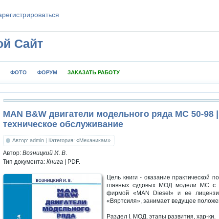
aрeгиcтpиpoваться
ой Сайт
ФОТО
ФОРУМ
ЗАКАЗАТЬ РАБОТУ
MAN B&W двигатели модельного ряда МС 50-98 |
техническое обслуживание
Автор: admin
| Категория: «Механикам»
Автор:
Возницкий И. В
.
Тип документа:
Книга
|
PDF
.
Цель книги - оказание практической п
главных судовых МОД модели МС с д
фирмой «MAN Diesel» и ее лиценз
«Вяртсиля», занимает ведущее положен
Раздел I. МОД, этапы развития, хар-ки.