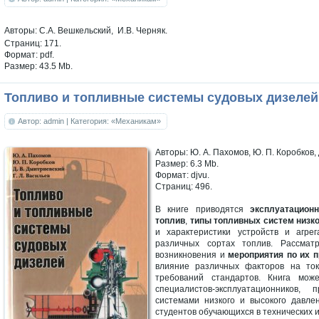
Авторы: С.А. Вешкельский, И.В. Черняк.
Страниц: 171.
Формат: pdf.
Размер: 43.5 Mb.
Топливо и топливные системы судовых дизелей
Автор: admin
| Категория: «Механикам»
Авторы: Ю. А. Пахомов, Ю. П. Коробков, 
Размер: 6.3 Mb.
Формат: djvu.
Страниц: 496.
В книге приводятся
эксплуатацион
топлив
,
типы топливных систем низко
и характеристики устройств и агрег
различных сортах топлив. Рассма
возникновения и
мероприятия по их 
влияние различных факторов на то
требований стандартов. Книга мож
специалистов-эксплуатационников,
системами низкого и высокого давле
студентов обучающихся в технических и