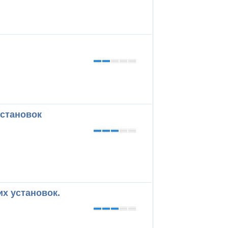
установок
х установок.