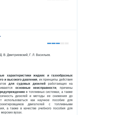
.
Д. В. Дмитриевский, Г. Л. Васильев.
ные характеристики жидких и газообразных
го и высокого давления
, их принципы действия
атов
для судовых дизелей
работающих на
триваются
основные неисправности
, причины
предупреждению
в топливных системах, а также
ксичность дизелей и методы ее снижения до
ет использоваться как научное пособие для
 проектировщиков двигателей с топливными
ния, а также в качестве учебного пособия для
 морских вузах.