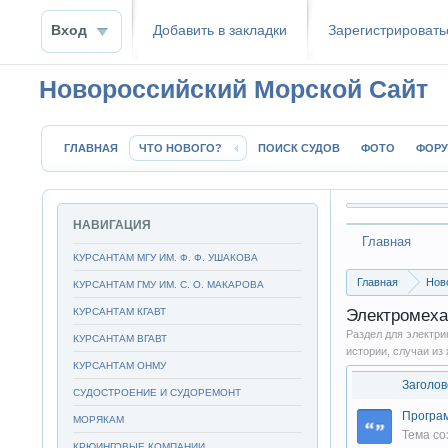
Вход
Добавить в закладки
Зaрeгиcтpиpoвать
Новороссийский Морской Сайт
ГЛАВНАЯ
ЧТО НОВОГО?
ПОИСК СУДОВ
ФОТО
ФОР
НАВИГАЦИЯ
Главная
КУРСАНТАМ МГУ ИМ. Ф. Ф. УШАКОВА
Главная
Нов
КУРСАНТАМ ГМУ ИМ. С. О. МАКАРОВА
КУРСАНТАМ КГАВТ
Электромеха
Раздел для электри
КУРСАНТАМ ВГАВТ
истории, случаи из 
КУРСАНТАМ ОНМУ
Заголов
СУДОСТРОЕНИЕ И СУДОРЕМОНТ
Програм
МОРЯКАМ
Тема со
КРЮИНГОВЫЕ КОМПАНИИ