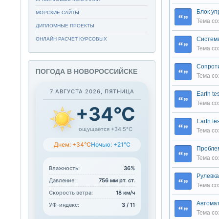
Блок уп
МОРСКИЕ САЙТЫ
электр
Тема со
HEEM-S
ДИПЛОМНЫЕ ПРОЕКТЫ
Система
ОНЛАЙН РАСЧЕТ КУРСОВЫХ
,незави
Тема со
Cопрот
ПОГОДА В НОВОРОССИЙСКЕ
Тема со
7 АВГУСТА 2026, ПЯТНИЦА
Earth te
Тема со
+34°C
Earth te
ощущается +34.5°C
Тема со
Днем: +34°C
Ночью: +21°C
Пробле
Тема со
Влажность:
36%
Рулевк
Давление:
756 мм рт. ст.
Тема со
Скорость ветра:
18 км/ч
Автома
УФ-индекс:
3 / 11
Тема со