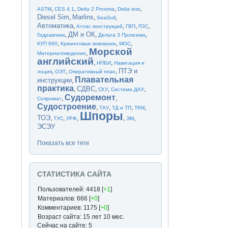
,
,
,
,
ASTM
CES 4.1
Delta 2 Proxima
Delta test
Diesel Sim
Marlins
,
,
,
SeaGull
Автоматика
,
,
,
,
Атлас конструкций
ГВП
ГОС
ДМ и ОК
,
,
,
Гидравлика
Дельта 3 Проксима
,
,
,
КУП 660
Крюинговые компании
МОС
Морской
,
Материаловедение
английский
,
,
НПБИ
Навигация и
ПТЭ и
,
,
,
лоция
ОЭТ
Оперативный план
Плавательная
инструкции
,
практика
СДВС
,
,
,
,
СХУ
Система ДАУ
Судоремонт
,
,
Сопромат
Судостроение
,
,
,
,
ТАУ
ТД и ТП
ТКМ
Шпоры
ТОЭ
,
,
,
,
,
ТУС
УРФ
ЭМ
ЭСЭУ
Показать все теги
СТАТИСТИКА САЙТА
Пользователей: 4418 [
+1
]
Материалов: 666 [
+0
]
Комментариев: 1175 [
+0
]
Возраст сайта: 15 лет 10 мес.
Сейчас на сайте: 5