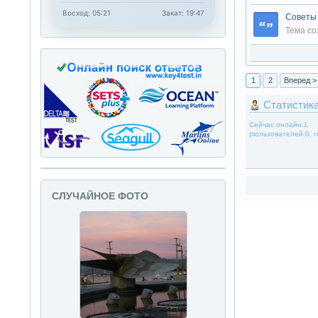
Восход: 05:21
Закат: 19:47
Советы 
электро
Тема со
электр
1
2
Вперед >
Статистик
Сейчас онлайн:1
(пользователей:0, г
СЛУЧАЙНОЕ ФОТО