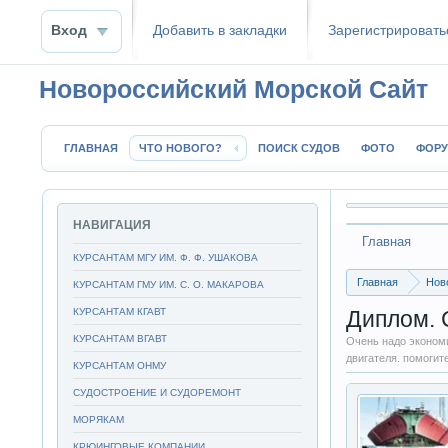
Вход
Добавить в закладки
Зaрeгиcтpиpoвать
Новороссийский Морской Сайт
ГЛАВНАЯ
ЧТО НОВОГО?
ПОИСК СУДОВ
ФОТО
ФОР
НАВИГАЦИЯ
Главная
КУРСАНТАМ МГУ ИМ. Ф. Ф. УШАКОВА
Главная
Нов
КУРСАНТАМ ГМУ ИМ. С. О. МАКАРОВА
Форум курсанто
КУРСАНТАМ КГАВТ
Диплом. 
Диплом. Систе
КУРСАНТАМ ВГАВТ
Очень надо экономи
двигателя. помогит
КУРСАНТАМ ОНМУ
СУДОСТРОЕНИЕ И СУДОРЕМОНТ
МОРЯКАМ
КРЮИНГОВЫЕ КОМПАНИИ