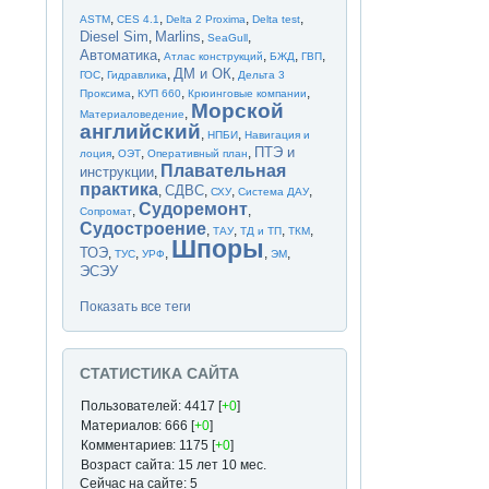
,
,
,
,
ASTM
CES 4.1
Delta 2 Proxima
Delta test
Diesel Sim
Marlins
,
,
,
SeaGull
Автоматика
,
,
,
,
Атлас конструкций
БЖД
ГВП
ДМ и ОК
,
,
,
ГОС
Гидравлика
Дельта 3
,
,
,
Проксима
КУП 660
Крюинговые компании
Морской
,
Материаловедение
английский
,
,
НПБИ
Навигация и
ПТЭ и
,
,
,
лоция
ОЭТ
Оперативный план
Плавательная
инструкции
,
практика
СДВС
,
,
,
,
СХУ
Система ДАУ
Судоремонт
,
,
Сопромат
Судостроение
,
,
,
,
ТАУ
ТД и ТП
ТКМ
Шпоры
ТОЭ
,
,
,
,
,
ТУС
УРФ
ЭМ
ЭСЭУ
Показать все теги
СТАТИСТИКА САЙТА
Пользователей: 4417 [
+0
]
Материалов: 666 [
+0
]
Комментариев: 1175 [
+0
]
Возраст сайта: 15 лет 10 мес.
Сейчас на сайте: 5