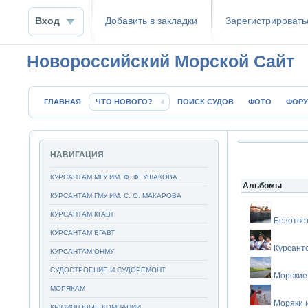
Вход
Добавить в закладки
Зaрeгиcтpиpoвать
Новороссийский Морской Сайт
ГЛАВНАЯ
ЧТО НОВОГО?
ПОИСК СУДОВ
ФОТО
ФОР
НАВИГАЦИЯ
КУРСАНТАМ МГУ ИМ. Ф. Ф. УШАКОВА
Альбомы
КУРСАНТАМ ГМУ ИМ. С. О. МАКАРОВА
КУРСАНТАМ КГАВТ
Безотве
КУРСАНТАМ ВГАВТ
Курсант
КУРСАНТАМ ОНМУ
СУДОСТРОЕНИЕ И СУДОРЕМОНТ
Морские
МОРЯКАМ
Моряки 
КРЮИНГОВЫЕ КОМПАНИИ