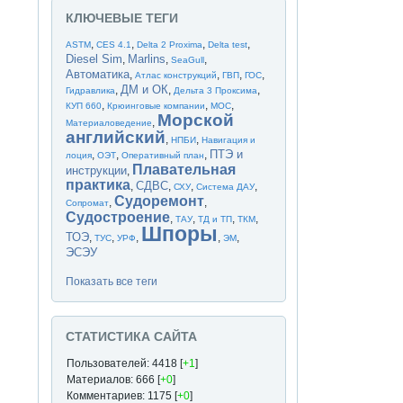
КЛЮЧЕВЫЕ ТЕГИ
,
,
,
,
ASTM
CES 4.1
Delta 2 Proxima
Delta test
Diesel Sim
Marlins
,
,
,
SeaGull
Автоматика
,
,
,
,
Атлас конструкций
ГВП
ГОС
ДМ и ОК
,
,
,
Гидравлика
Дельта 3 Проксима
,
,
,
КУП 660
Крюинговые компании
МОС
Морской
,
Материаловедение
английский
,
,
НПБИ
Навигация и
ПТЭ и
,
,
,
лоция
ОЭТ
Оперативный план
Плавательная
инструкции
,
практика
СДВС
,
,
,
,
СХУ
Система ДАУ
Судоремонт
,
,
Сопромат
Судостроение
,
,
,
,
ТАУ
ТД и ТП
ТКМ
Шпоры
ТОЭ
,
,
,
,
,
ТУС
УРФ
ЭМ
ЭСЭУ
Показать все теги
СТАТИСТИКА САЙТА
Пользователей: 4418 [
+1
]
Материалов: 666 [
+0
]
Комментариев: 1175 [
+0
]