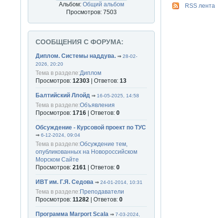
Альбом:
Общий альбом
RSS лента
Просмотров: 7503
СООБЩЕНИЯ С ФОРУМА:
Диплом. Системы наддува.
⇒
28-02-
2026, 20:20
Тема в разделе:
Диплом
Просмотров:
12303
| Ответов:
13
Балтийский Ллойд
⇒
16-05-2025, 14:58
Тема в разделе:
Объявления
Просмотров:
1716
| Ответов:
0
Обсуждение - Курсовой проект по ТУС
⇒
6-12-2024, 09:04
Тема в разделе:
Обсуждение тем,
опубликованных на Новороссийском
Морском Сайте
Просмотров:
2161
| Ответов:
0
ИВТ им. Г.Я. Седова
⇒
24-01-2014, 10:31
Тема в разделе:
Преподаватели
Просмотров:
11282
| Ответов:
0
Программа Marport Scala
⇒
7-03-2024,