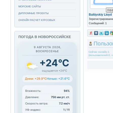
МОРСКИЕ САЙТЫ
Офф
ДИПЛОМНЫЕ ПРОЕКТЫ
Baltiyskiy Lloyd
Зерегистрирован
ОНЛАЙН РАСЧЕТ КУРСОВЫХ
Сообщений: 1
ПОГОДА В НОВОРОССИЙСКЕ
Пользо
9 АВГУСТА 2026,
ВОСКРЕСЕНЬЕ
Сейчас онлайн:1
(пользователей:0, г
+24°C
ощущается +24°C
Днем: +29.9°C
Ночью: +21.6°C
Влажность:
94%
Давление:
756 мм рт. ст.
Скорость ветра:
7.2 км/ч
УФ-индекс:
1 / 11