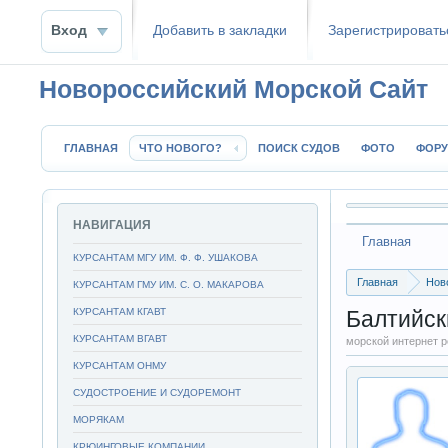
Вход
Добавить в закладки
Зaрeгиcтpиpoвать
Новороссийский Морской Сайт
ГЛАВНАЯ
ЧТО НОВОГО?
ПОИСК СУДОВ
ФОТО
ФОР
НАВИГАЦИЯ
Главная
КУРСАНТАМ МГУ ИМ. Ф. Ф. УШАКОВА
Главная
Нов
КУРСАНТАМ ГМУ ИМ. С. О. МАКАРОВА
Балтийский Л
КУРСАНТАМ КГАВТ
Балтийск
КУРСАНТАМ ВГАВТ
морской интернет 
КУРСАНТАМ ОНМУ
СУДОСТРОЕНИЕ И СУДОРЕМОНТ
МОРЯКАМ
КРЮИНГОВЫЕ КОМПАНИИ