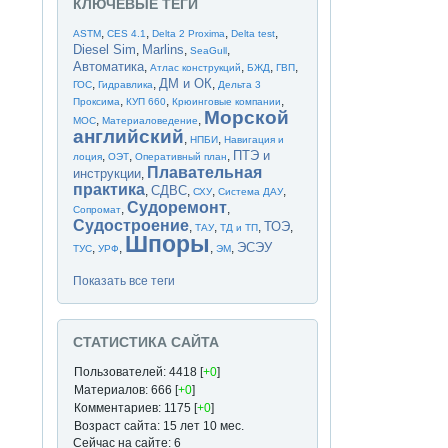
КЛЮЧЕВЫЕ ТЕГИ
,
,
,
,
ASTM
CES 4.1
Delta 2 Proxima
Delta test
Diesel Sim
Marlins
,
,
,
SeaGull
Автоматика
,
,
,
,
Атлас конструкций
БЖД
ГВП
ДМ и ОК
,
,
,
ГОС
Гидравлика
Дельта 3
,
,
,
Проксима
КУП 660
Крюинговые компании
Морской
,
,
МОС
Материаловедение
английский
,
,
НПБИ
Навигация и
ПТЭ и
,
,
,
лоция
ОЭТ
Оперативный план
Плавательная
инструкции
,
практика
СДВС
,
,
,
,
СХУ
Система ДАУ
Судоремонт
,
,
Сопромат
Судостроение
ТОЭ
,
,
,
,
ТАУ
ТД и ТП
Шпоры
ЭСЭУ
,
,
,
,
ТУС
УРФ
ЭМ
Показать все теги
СТАТИСТИКА САЙТА
Пользователей: 4418 [
+0
]
Материалов: 666 [
+0
]
Комментариев: 1175 [
+0
]
Возраст сайта: 15 лет 10 мес.
Сейчас на сайте: 6