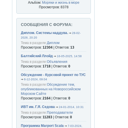
Альбом:
Моряки и жизнь в море
Просмотров: 8378
СООБЩЕНИЯ С ФОРУМА:
Диплом. Системы наддува.
⇒
28-02-
2026, 20:20
Тема в разделе:
Диплом
Просмотров:
12304
| Ответов:
13
Балтийский Ллойд
⇒
16-05-2025, 14:58
Тема в разделе:
Объявления
Просмотров:
1718
| Ответов:
0
Обсуждение - Курсовой проект по ТУС
⇒
6-12-2024, 09:04
Тема в разделе:
Обсуждение тем,
опубликованных на Новороссийском
Морском Сайте
Просмотров:
2164
| Ответов:
0
ИВТ им. Г.Я. Седова
⇒
24-01-2014, 10:31
Тема в разделе:
Преподаватели
Просмотров:
11283
| Ответов:
0
Программа Marport Scala
⇒
7-03-2024,