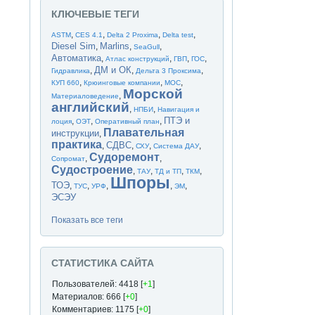
КЛЮЧЕВЫЕ ТЕГИ
,
,
,
,
ASTM
CES 4.1
Delta 2 Proxima
Delta test
Diesel Sim
Marlins
,
,
,
SeaGull
Автоматика
,
,
,
,
Атлас конструкций
ГВП
ГОС
ДМ и ОК
,
,
,
Гидравлика
Дельта 3 Проксима
,
,
,
КУП 660
Крюинговые компании
МОС
Морской
,
Материаловедение
английский
,
,
НПБИ
Навигация и
ПТЭ и
,
,
,
лоция
ОЭТ
Оперативный план
Плавательная
инструкции
,
практика
СДВС
,
,
,
,
СХУ
Система ДАУ
Судоремонт
,
,
Сопромат
Судостроение
,
,
,
,
ТАУ
ТД и ТП
ТКМ
Шпоры
ТОЭ
,
,
,
,
,
ТУС
УРФ
ЭМ
ЭСЭУ
Показать все теги
СТАТИСТИКА САЙТА
Пользователей: 4418 [
+1
]
Материалов: 666 [
+0
]
Комментариев: 1175 [
+0
]