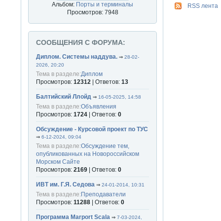
Альбом:
Порты и терминалы
RSS лента
Просмотров: 7948
СООБЩЕНИЯ С ФОРУМА:
Диплом. Системы наддува.
⇒
28-02-
2026, 20:20
Тема в разделе:
Диплом
Просмотров:
12312
| Ответов:
13
Балтийский Ллойд
⇒
16-05-2025, 14:58
Тема в разделе:
Объявления
Просмотров:
1724
| Ответов:
0
Обсуждение - Курсовой проект по ТУС
⇒
6-12-2024, 09:04
Тема в разделе:
Обсуждение тем,
опубликованных на Новороссийском
Морском Сайте
Просмотров:
2169
| Ответов:
0
ИВТ им. Г.Я. Седова
⇒
24-01-2014, 10:31
Тема в разделе:
Преподаватели
Просмотров:
11288
| Ответов:
0
Программа Marport Scala
⇒
7-03-2024,