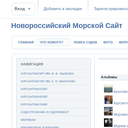
Вход
Добавить в закладки
Зaрeгиcтpиpoвать
Новороссийский Морской Сайт
ГЛАВНАЯ
ЧТО НОВОГО?
ПОИСК СУДОВ
ФОТО
ФОР
НАВИГАЦИЯ
КУРСАНТАМ МГУ ИМ. Ф. Ф. УШАКОВА
Альбомы
КУРСАНТАМ ГМУ ИМ. С. О. МАКАРОВА
КУРСАНТАМ КГАВТ
Безотве
КУРСАНТАМ ВГАВТ
Курсант
КУРСАНТАМ ОНМУ
СУДОСТРОЕНИЕ И СУДОРЕМОНТ
Морские
МОРЯКАМ
Моряки 
КРЮИНГОВЫЕ КОМПАНИИ