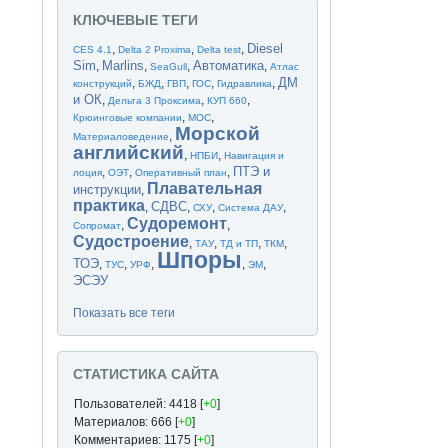
КЛЮЧЕВЫЕ ТЕГИ
Diesel
,
,
,
CES 4.1
Delta 2 Proxima
Delta test
Sim
Marlins
Автоматика
,
,
,
,
SeaGull
Атлас
ДМ
,
,
,
,
,
конструкций
БЖД
ГВП
ГОС
Гидравлика
и ОК
,
,
,
Дельта 3 Проксима
КУП 660
,
,
Крюинговые компании
МОС
Морской
,
Материаловедение
английский
,
,
НПБИ
Навигация и
ПТЭ и
,
,
,
лоция
ОЭТ
Оперативный план
Плавательная
инструкции
,
практика
СДВС
,
,
,
,
СХУ
Система ДАУ
Судоремонт
,
,
Сопромат
Судостроение
,
,
,
,
ТАУ
ТД и ТП
ТКМ
Шпоры
ТОЭ
,
,
,
,
,
ТУС
УРФ
ЭМ
ЭСЭУ
Показать все теги
СТАТИСТИКА САЙТА
Пользователей: 4418 [
+0
]
Материалов: 666 [
+0
]
Комментариев: 1175 [
+0
]