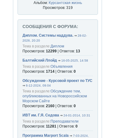
Альбом:
Курсантская жизнь
Просмотров: 319
СООБЩЕНИЯ С ФОРУМА:
Диплом. Системы наддува.
⇒
28-02-
2026, 20:20
Тема в разделе:
Диплом
Просмотров:
12299
| Ответов:
13
Балтийский Ллойд
⇒
16-05-2025, 14:58
Тема в разделе:
Объявления
Просмотров:
1714
| Ответов:
0
Обсуждение - Курсовой проект по ТУС
⇒
6-12-2024, 09:04
Тема в разделе:
Обсуждение тем,
опубликованных на Новороссийском
Морском Сайте
Просмотров:
2160
| Ответов:
0
ИВТ им. Г.Я. Седова
⇒
24-01-2014, 10:31
Тема в разделе:
Преподаватели
Просмотров:
11281
| Ответов:
0
Программа Marport Scala
⇒
7-03-2024,