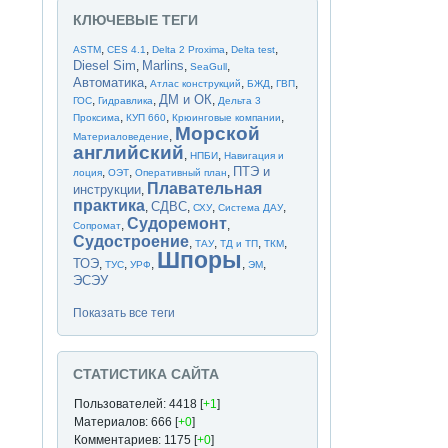
КЛЮЧЕВЫЕ ТЕГИ
,
,
,
,
ASTM
CES 4.1
Delta 2 Proxima
Delta test
Diesel Sim
Marlins
,
,
,
SeaGull
Автоматика
,
,
,
,
Атлас конструкций
БЖД
ГВП
ДМ и ОК
,
,
,
ГОС
Гидравлика
Дельта 3
,
,
,
Проксима
КУП 660
Крюинговые компании
Морской
,
Материаловедение
английский
,
,
НПБИ
Навигация и
ПТЭ и
,
,
,
лоция
ОЭТ
Оперативный план
Плавательная
инструкции
,
практика
СДВС
,
,
,
,
СХУ
Система ДАУ
Судоремонт
,
,
Сопромат
Судостроение
,
,
,
,
ТАУ
ТД и ТП
ТКМ
Шпоры
ТОЭ
,
,
,
,
,
ТУС
УРФ
ЭМ
ЭСЭУ
Показать все теги
СТАТИСТИКА САЙТА
Пользователей: 4418 [
+1
]
Материалов: 666 [
+0
]
Комментариев: 1175 [
+0
]