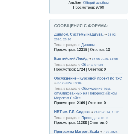
Альбом:
Общий альбом
Просмотров: 9760
СООБЩЕНИЯ С ФОРУМА:
Диплом. Системы наддува.
⇒
28-02-
2026, 20:20
Тема в разделе:
Диплом
Просмотров:
12315
| Ответов:
13
Балтийский Ллойд
⇒
16-05-2025, 14:58
Тема в разделе:
Объявления
Просмотров:
1724
| Ответов:
0
Обсуждение - Курсовой проект по ТУС
⇒
6-12-2024, 09:04
Тема в разделе:
Обсуждение тем,
опубликованных на Новороссийском
Морском Сайте
Просмотров:
2169
| Ответов:
0
ИВТ им. Г.Я. Седова
⇒
24-01-2014, 10:31
Тема в разделе:
Преподаватели
Просмотров:
11288
| Ответов:
0
Программа Marport Scala
⇒
7-03-2024,