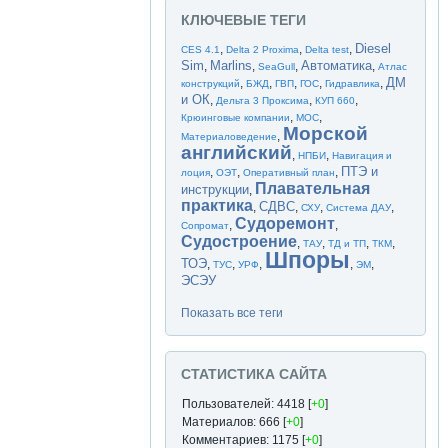
КЛЮЧЕВЫЕ ТЕГИ
Diesel
,
,
,
CES 4.1
Delta 2 Proxima
Delta test
Sim
Marlins
Автоматика
,
,
,
,
SeaGull
Атлас
ДМ
,
,
,
,
,
конструкций
БЖД
ГВП
ГОС
Гидравлика
и ОК
,
,
,
Дельта 3 Проксима
КУП 660
,
,
Крюинговые компании
МОС
Морской
,
Материаловедение
английский
,
,
НПБИ
Навигация и
ПТЭ и
,
,
,
лоция
ОЭТ
Оперативный план
Плавательная
инструкции
,
практика
СДВС
,
,
,
,
СХУ
Система ДАУ
Судоремонт
,
,
Сопромат
Судостроение
,
,
,
,
ТАУ
ТД и ТП
ТКМ
Шпоры
ТОЭ
,
,
,
,
,
ТУС
УРФ
ЭМ
ЭСЭУ
Показать все теги
СТАТИСТИКА САЙТА
Пользователей: 4418 [
+0
]
Материалов: 666 [
+0
]
Комментариев: 1175 [
+0
]