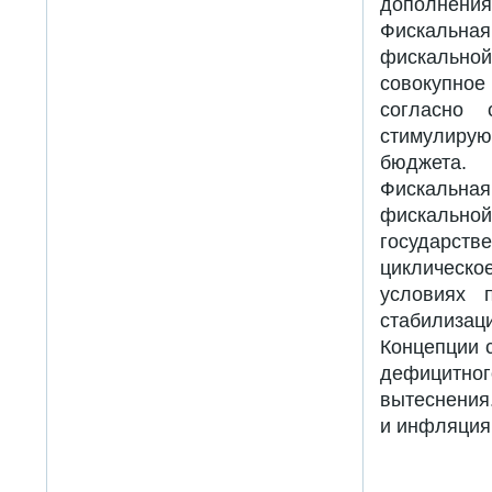
дополнения
Фискальна
фискально
совокупно
согласно 
стимулиру
бюджета.
Фискальна
фискальн
государст
циклическо
условиях 
стабилизац
Концепции 
дефицитног
вытеснения
и инфляция