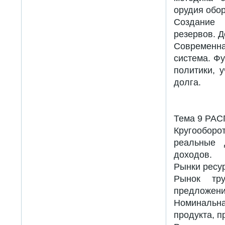
орудия обор
Создание 
резервов. 
Современна
система. Ф
политики, 
долга.
Тема 9 РА
Кругооборо
реальные 
доходов.
Рынки ресу
Рынок тру
предложен
Номинальна
продукта, п