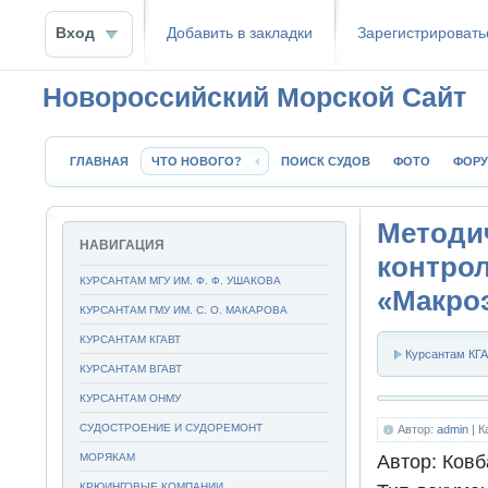
Вход
Добавить в закладки
Зaрeгиcтpиpoвать
Новороссийский Морской Сайт
ГЛАВНАЯ
ЧТО НОВОГО?
ПОИСК СУДОВ
ФОТО
ФОР
Методи
НАВИГАЦИЯ
контр
КУРСАНТАМ МГУ ИМ. Ф. Ф. УШАКОВА
«Макро
КУРСАНТАМ ГМУ ИМ. С. О. МАКАРОВА
КУРСАНТАМ КГАВТ
Курсантам КГ
КУРСАНТАМ ВГАВТ
КУРСАНТАМ ОНМУ
СУДОСТРОЕНИЕ И СУДОРЕМОНТ
Автор:
admin
| К
МОРЯКАМ
Автор:
Ковб
КРЮИНГОВЫЕ КОМПАНИИ