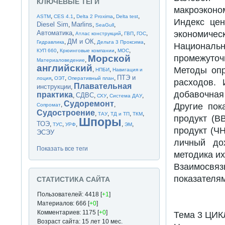
КЛЮЧЕВЫЕ ТЕГИ
макроэконо
,
,
,
,
ASTM
CES 4.1
Delta 2 Proxima
Delta test
Индекс це
Diesel Sim
Marlins
,
,
,
SeaGull
Автоматика
экономиче
,
,
,
,
Атлас конструкций
ГВП
ГОС
ДМ и ОК
,
,
,
Гидравлика
Дельта 3 Проксима
Национал
,
,
,
КУП 660
Крюинговые компании
МОС
Морской
промежуточ
,
Материаловедение
английский
Методы опр
,
,
НПБИ
Навигация и
ПТЭ и
,
,
,
лоция
ОЭТ
Оперативный план
расходов. 
Плавательная
инструкции
,
добавочная 
практика
СДВС
,
,
,
,
СХУ
Система ДАУ
Судоремонт
,
,
Другие пок
Сопромат
Судостроение
,
,
,
,
ТАУ
ТД и ТП
ТКМ
продукт (В
Шпоры
ТОЭ
,
,
,
,
,
ТУС
УРФ
ЭМ
продукт (Ч
ЭСЭУ
личный до
Показать все теги
методика их
Взаимосв
показателя
СТАТИСТИКА САЙТА
Пользователей: 4418 [
+1
]
Материалов: 666 [
+0
]
Комментариев: 1175 [
+0
]
Тема 3 ЦИ
Возраст сайта: 15 лет 10 мес.