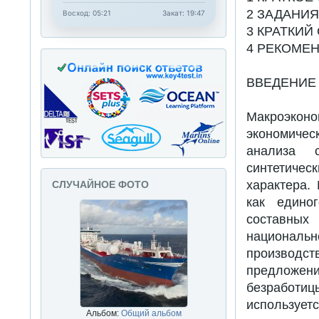
2 ЗАДАНИ
Восход: 05:21
Закат: 19:47
3 КРАТКИ
4 РЕКОМЕ
ВВЕДЕНИЕ
Макроэко
экономичес
анализа с
синтетичес
характера.
СЛУЧАЙНОЕ ФОТО
как едино
составных
националь
производст
предложен
безработи
используе
Альбом:
Общий альбом