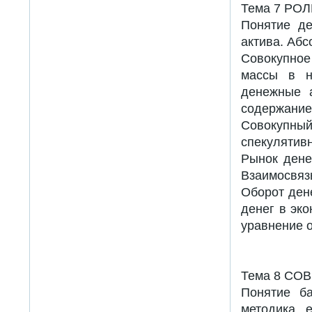
Тема 7 РО
Понятие де
актива. Абс
Совокупное
массы в н
денежные 
содержание 
Совокупн
спекулятив
Рынок дене
Взаимосвязь
Оборот ден
денег в эко
уравнение 
Тема 8 С
Понятие ба
методика 