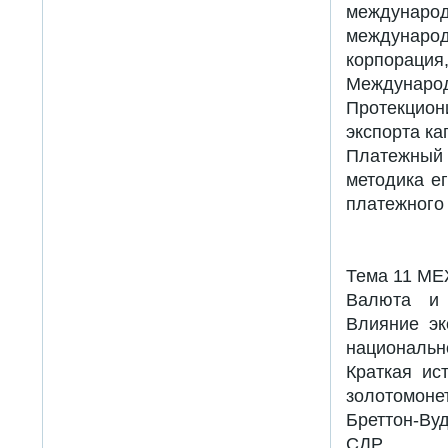
междунар
междунар
корпорация,
Международ
Протекцио
экспорта ка
Платежный 
методика е
платежного
Тема 11 
Валюта и 
Влияние эк
национальн
Краткая ис
золотомоне
Бреттон-Ву
СДР.