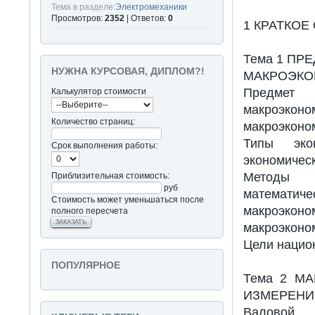
Тема в разделе:
Электромеханики
Просмотров:
2352
| Ответов:
0
1 КРАТКОЕ
Тема 1 ПР
НУЖНА КУРСОВАЯ, ДИПЛОМ?!
МАКРОЭКО
Предмет
Калькулятор стоимости
макроэконо
Количество страниц:
макроэкон
Типы эко
Срок выполнения работы:
экономичес
Методы м
Приблизительная стоимость:
руб
математи
Стоимость может уменьшаться после
макроэконо
полного пересчета
ЗАКАЗАТЬ
макроэконо
Цели нацио
ПОПУЛЯРНОЕ
Тема 2 М
ИЗМЕРЕНИ
Валовой 