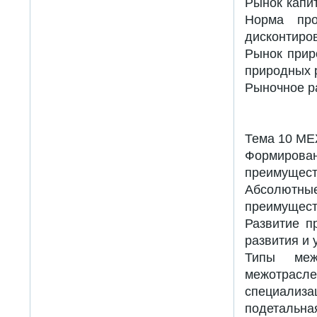
Рынок капи
Норма про
дисконтиро
Рынок прир
природных 
Рыночное р
Тема 10 
Формирова
преимущес
Абсолютны
преимущест
Развитие п
развития и
Типы межд
межотрасле
специализ
подетальн