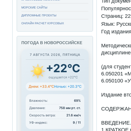
Тип докуме
Популярнос
МОРСКИЕ САЙТЫ
Страниц:
22
ДИПЛОМНЫЕ ПРОЕКТЫ
Язык:
Русск
ОНЛАЙН РАСЧЕТ КУРСОВЫХ
Год издани
ПОГОДА В НОВОРОССИЙСКЕ
Методичес
дисциплине
7 АВГУСТА 2026, ПЯТНИЦА
+22°C
(для студен
6.050201 «
ощущается +22°C
6.050100 «У
Днем: +33.4°C
Ночью: +20.3°C
Издание вт
Влажность:
69%
Давление:
758 мм рт. ст.
СОДЕРЖА
Скорость ветра:
21.6 км/ч
ВВЕДЕНИ
УФ-индекс:
9 / 11
1 КРАТКОЕ