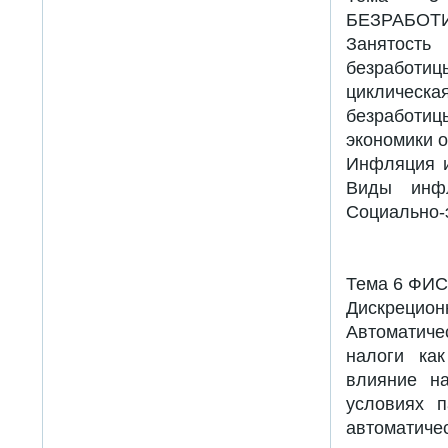
БЕЗРАБОТ
Занятость
безработи
циклическ
безработи
экономики о
Инфляция и
Виды инфл
Социально-
Тема 6 ФИ
Дискрецион
Автоматиче
налоги как
влияние на
условиях 
автоматич