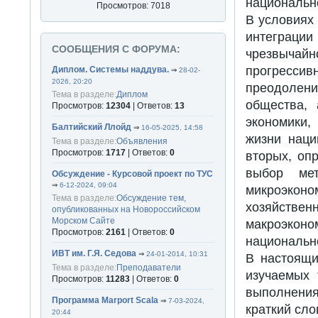
национальн
Просмотров: 7018
В условиях
интеграции
СООБЩЕНИЯ С ФОРУМА:
чрезвычайн
прогресс
Диплом. Системы наддува.
⇒
28-02-
2026, 20:20
преодолен
Тема в разделе:
Диплом
общества,
Просмотров:
12304
| Ответов:
13
экономики,
Балтийский Ллойд
⇒
16-05-2025, 14:58
жизни наци
Тема в разделе:
Объявления
Просмотров:
1717
| Ответов:
0
вторых, оп
выбор мет
Обсуждение - Курсовой проект по ТУС
⇒
6-12-2024, 09:04
микроэкон
Тема в разделе:
Обсуждение тем,
хозяйствен
опубликованных на Новороссийском
Морском Сайте
макроэкон
Просмотров:
2161
| Ответов:
0
национально
ИВТ им. Г.Я. Седова
⇒
24-01-2014, 10:31
В настоящи
Тема в разделе:
Преподаватели
изучаемых 
Просмотров:
11283
| Ответов:
0
выполнения
Программа Marport Scala
⇒
7-03-2024,
краткий сло
20:44