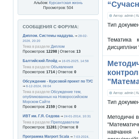
“Сучасні
Альбом:
Курсантская жизнь
Просмотров: 504
Автор: admin
| К
Тип докуме
СООБЩЕНИЯ С ФОРУМА:
Диплом. Системы наддува.
⇒
28-02-
Тематика 
2026, 20:20
дисципліни “
Тема в разделе:
Диплом
Просмотров:
12298
| Ответов:
13
Балтийский Ллойд
Методич
⇒
16-05-2025, 14:58
Тема в разделе:
Объявления
контрол
Просмотров:
1714
| Ответов:
0
"Матема
Обсуждение - Курсовой проект по ТУС
⇒
6-12-2024, 09:04
Тема в разделе:
Обсуждение тем,
Автор: admin
| 
опубликованных на Новороссийском
Тип докуме
Морском Сайте
Просмотров:
2159
| Ответов:
0
Методичні в
ИВТ им. Г.Я. Седова
⇒
24-01-2014, 10:31
Тема в разделе:
Преподаватели
"Математи
Просмотров:
11281
| Ответов:
0
навчання 
Программа Marport Scala
⇒
7-03-2024,