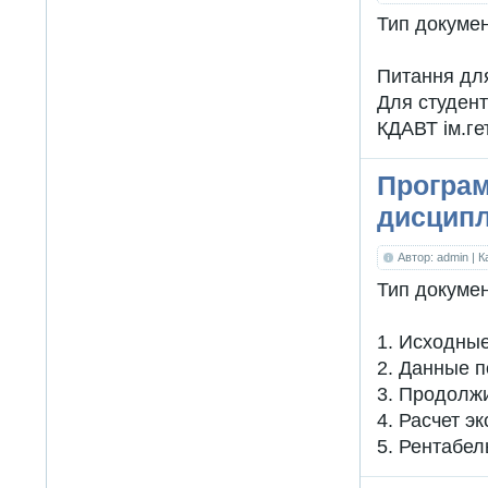
Тип докуме
Питання для
Для студент
КДАВТ ім.г
Програм
дисципл
Автор: admin
| 
Тип докуме
1. Исходны
2. Данные 
3. Продолж
4. Расчет э
5. Рентабел