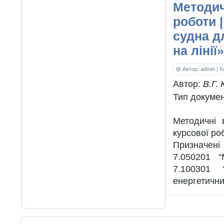
Методич
роботи 
судна д
на лінії
Автор: admin
| 
Автор:
В.Г.
Тип докуме
Методичні 
курсової ро
Призначені
7.050201 “
7.100301 
енергетични