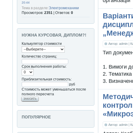
організацій"
20:44
Тема в разделе:
Электромеханики
Просмотров:
2351
| Ответов:
0
Варіант
дисципл
„Менед
НУЖНА КУРСОВАЯ, ДИПЛОМ?!
Калькулятор стоимости
Автор: admin
| 
Тип докуме
Количество страниц:
1. Вимоги д
Срок выполнения работы:
2. Тематика
Приблизительная стоимость:
3. Визначен
руб
Стоимость может уменьшаться после
полного пересчета
Методич
ЗАКАЗАТЬ
контрол
«Микро
ПОПУЛЯРНОЕ
Автор: admin
| 