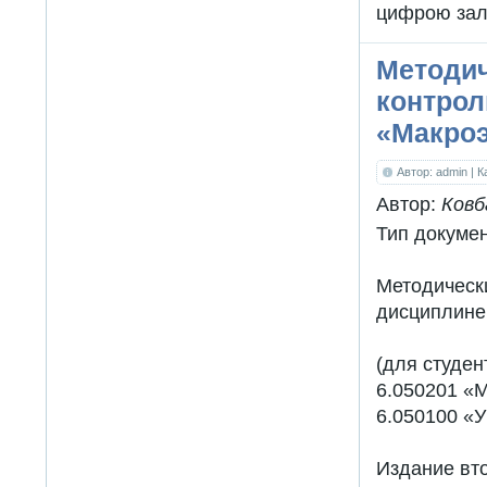
цифрою залі
Методич
контрол
«Макро
Автор: admin
| 
Автор:
Ковб
Тип докуме
Методичес
дисциплине
(для студен
6.050201 «
6.050100 «У
Издание вт