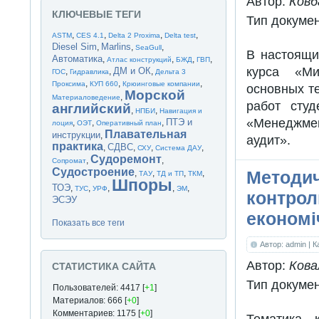
Автор:
Ковб
КЛЮЧЕВЫЕ ТЕГИ
Тип докуме
,
,
,
,
ASTM
CES 4.1
Delta 2 Proxima
Delta test
Diesel Sim
Marlins
,
,
,
SeaGull
В настоящи
Автоматика
,
,
,
,
Атлас конструкций
БЖД
ГВП
курса «Ми
ДМ и ОК
,
,
,
ГОС
Гидравлика
Дельта 3
,
,
,
Проксима
КУП 660
Крюинговые компании
основных т
Морской
,
Материаловедение
работ студ
английский
,
,
НПБИ
Навигация и
«Менеджмен
ПТЭ и
,
,
,
лоция
ОЭТ
Оперативный план
Плавательная
инструкции
,
аудит».
практика
СДВС
,
,
,
,
СХУ
Система ДАУ
Судоремонт
,
,
Сопромат
Судостроение
Методич
,
,
,
,
ТАУ
ТД и ТП
ТКМ
Шпоры
ТОЭ
,
,
,
,
,
ТУС
УРФ
ЭМ
контрол
ЭСЭУ
економі
Показать все теги
Автор: admin
| 
Автор:
Кова
СТАТИСТИКА САЙТА
Тип докуме
Пользователей: 4417 [
+1
]
Материалов: 666 [
+0
]
Комментариев: 1175 [
+0
]
Тематика к