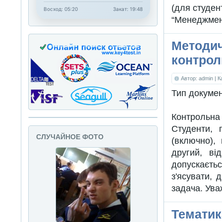
(для студен
Восход: 05:20
Закат: 19:48
“Менеджмент 
Методич
контрол
Автор: admin
| 
Тип докуме
Контрольна
Студенти, 
СЛУЧАЙНОЕ ФОТО
(включно),
другий, ві
допускаєть
з'ясувати, 
задача. Ува
Тематик