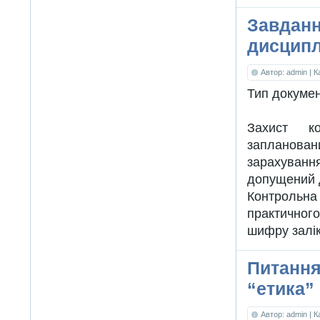
Завданн
дисципл
Автор: admin
| 
Тип докуме
Захист ко
запланова
зарахуванн
допущений до
Контрольна 
практичног
шифру залік
Питання
“етика”
Автор: admin
| 