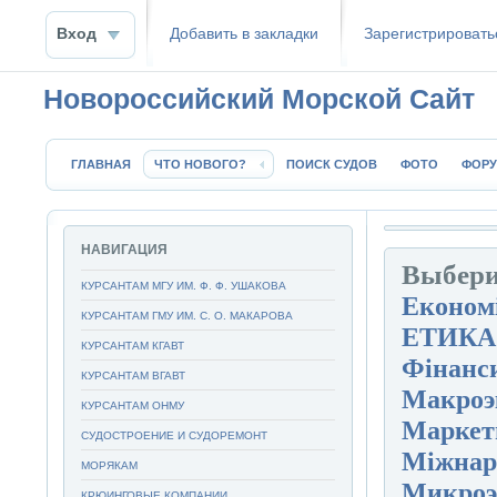
Вход
Добавить в закладки
Зaрeгиcтpиpoвать
Новороссийский Морской Сайт
ГЛАВНАЯ
ЧТО НОВОГО?
ПОИСК СУДОВ
ФОТО
ФОР
НАВИГАЦИЯ
Выбери
КУРСАНТАМ МГУ ИМ. Ф. Ф. УШАКОВА
Економ
КУРСАНТАМ ГМУ ИМ. С. О. МАКАРОВА
ЕТИКА
КУРСАНТАМ КГАВТ
Фінанс
КУРСАНТАМ ВГАВТ
Макроэ
КУРСАНТАМ ОНМУ
Маркет
СУДОСТРОЕНИЕ И СУДОРЕМОНТ
Міжнаро
МОРЯКАМ
Микроэ
КРЮИНГОВЫЕ КОМПАНИИ