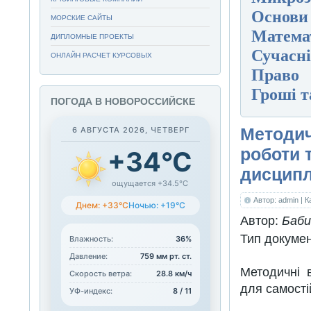
Основи
МОРСКИЕ САЙТЫ
Матема
ДИПЛОМНЫЕ ПРОЕКТЫ
Сучасні 
ОНЛАЙН РАСЧЕТ КУРСОВЫХ
Право
Гроші т
ПОГОДА В НОВОРОССИЙСКЕ
Методич
6 АВГУСТА 2026, ЧЕТВЕРГ
роботи 
+34°C
дисципл
ощущается +34.5°C
Автор: admin
| 
Днем: +33°C
Ночью: +19°C
Автор:
Баби
Тип докуме
Влажность:
36%
Давление:
759 мм рт. ст.
Методичні 
Скорость ветра:
28.8 км/ч
для самості
УФ-индекс:
8 / 11