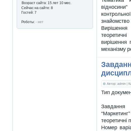
Возраст сайта: 15 лет 10 мес.
відносини
Сейчас на сайте: 8
Гостей: 7
контрольно
знайомств
Роботы:
- нет
Вирішення 
теоретичн
вирішення 
механізму р
Завданн
дисципл
Автор: admin
| 
Тип докуме
Завдання 
“Маркетинг
теоретичні п
Номер варіа