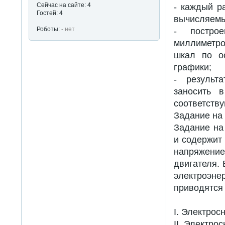
Сейчас на сайте: 4
- каждый р
Гостей: 4
вычисляемы
Роботы:
- нет
- построе
миллиметро
шкал по о
графики;
- результ
заносить 
соответств
Задание на
Задание на
и содержит 
напряжение
двигателя.
электроэне
приводятся 
I. Электрос
II. Электро