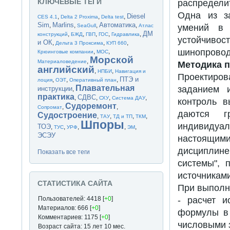
КЛЮЧЕВЫЕ ТЕГИ
распредели
Одна из за
Diesel
,
,
,
CES 4.1
Delta 2 Proxima
Delta test
Sim
Marlins
Автоматика
,
,
,
,
SeaGull
Атлас
умений в 
ДМ
,
,
,
,
,
конструкций
БЖД
ГВП
ГОС
Гидравлика
устойчиво
и ОК
,
,
,
Дельта 3 Проксима
КУП 660
шинопровод
,
,
Крюинговые компании
МОС
Морской
,
Материаловедение
Методика 
английский
,
,
НПБИ
Навигация и
Проектиро
ПТЭ и
,
,
,
лоция
ОЭТ
Оперативный план
Плавательная
заданием 
инструкции
,
практика
СДВС
,
,
,
,
СХУ
Система ДАУ
контроль в
Судоремонт
,
,
Сопромат
даются г
Судостроение
,
,
,
,
ТАУ
ТД и ТП
ТКМ
Шпоры
индивиду
ТОЭ
,
,
,
,
,
ТУС
УРФ
ЭМ
ЭСЭУ
настоящим
дисциплине
Показать все теги
системы", 
источниками
СТАТИСТИКА САЙТА
При выполн
Пользователей: 4418 [
+0
]
- расчет и
Материалов: 666 [
+0
]
формулы в 
Комментариев: 1175 [
+0
]
числовыми 
Возраст сайта: 15 лет 10 мес.