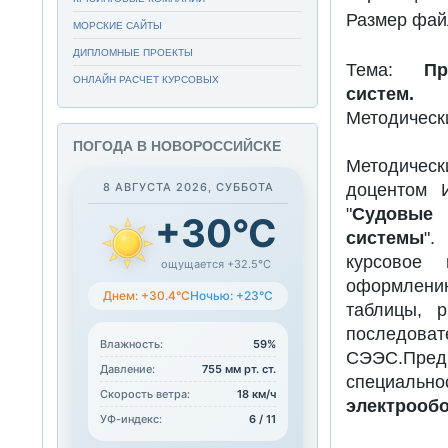
Размер фай
МОРСКИЕ САЙТЫ
ДИПЛОМНЫЕ ПРОЕКТЫ
Тема:
Прое
ОНЛАЙН РАСЧЕТ КУРСОВЫХ
систем.
Методическ
ПОГОДА В НОВОРОССИЙСКЕ
Методическ
8 АВГУСТА 2026, СУББОТА
доцентом 
"
Судовые 
+30°C
системы
".
курсовое 
ощущается +32.5°C
оформлению
Днем: +30.4°C
Ночью: +23°C
таблицы, 
последов
Влажность:
59%
СЭЭС.Предн
Давление:
755 мм рт. ст.
специал
Скорость ветра:
18 км/ч
электрообо
УФ-индекс:
6 / 11