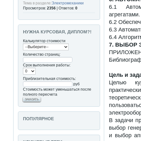
Тема в разделе:
Электромеханики
6.1 Автом
Просмотров:
2356
| Ответов:
0
агрегатами.
6.2 Обеспе
6.3 Автома
НУЖНА КУРСОВАЯ, ДИПЛОМ?!
6.4 Алгорит
Калькулятор стоимости
7. ВЫБОР
ПРИЛОЖЕН
Количество страниц:
Библиограф
Срок выполнения работы:
Цель и зад
Приблизительная стоимость:
Целью кур
руб
практическ
Стоимость может уменьшаться после
полного пересчета
теоретиче
ЗАКАЗАТЬ
пользовать
электрообо
ПОПУЛЯРНОЕ
В задачи п
выбор гене
и выбор ап