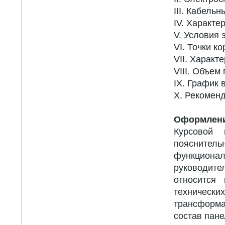
III. Кабель
IV. Характ
V. Условия 
VI. Точки к
VII. Характ
VIII. Объем
IX. График
X. Рекомен
Оформлени
Курсовой
пояснитель
функционал
руководител
относится
техническ
трансформа
состав пане