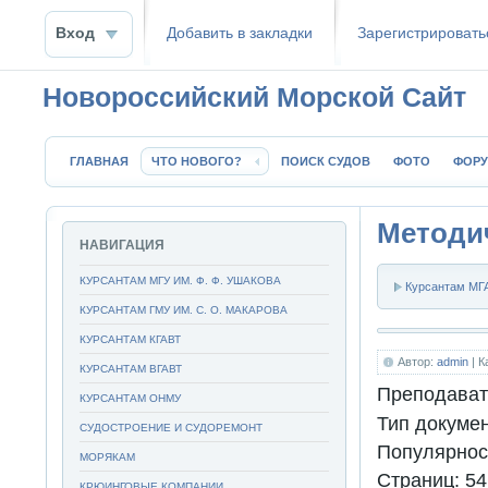
Вход
Добавить в закладки
Зaрeгиcтpиpoвать
Новороссийский Морской Сайт
ГЛАВНАЯ
ЧТО НОВОГО?
ПОИСК СУДОВ
ФОТО
ФОР
Методи
НАВИГАЦИЯ
КУРСАНТАМ МГУ ИМ. Ф. Ф. УШАКОВА
Курсантам МГА
КУРСАНТАМ ГМУ ИМ. С. О. МАКАРОВА
КУРСАНТАМ КГАВТ
Автор:
admin
| К
КУРСАНТАМ ВГАВТ
Преподават
КУРСАНТАМ ОНМУ
Тип докуме
СУДОСТРОЕНИЕ И СУДОРЕМОНТ
Популярнос
МОРЯКАМ
Страниц:
54
КРЮИНГОВЫЕ КОМПАНИИ