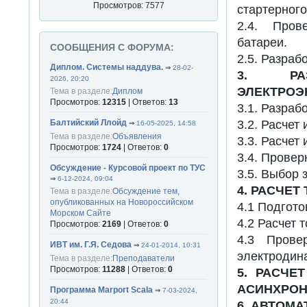
Просмотров: 7577
стартерного
2.4. Пров
батареи.
СООБЩЕНИЯ С ФОРУМА:
2.5. Разраб
Диплом. Системы наддува.
⇒
28-02-
3. РАЗ
2026, 20:20
ЭЛЕКТРОЭ
Тема в разделе:
Диплом
Просмотров:
12315
| Ответов:
13
3.1. Разра
3.2. Расчет
Балтийский Ллойд
⇒
16-05-2025, 14:58
Тема в разделе:
Объявления
3.3. Расчет
Просмотров:
1724
| Ответов:
0
3.4. Провер
Обсуждение - Курсовой проект по ТУС
3.5. Выбор
⇒
6-12-2024, 09:04
4. РАСЧЕТ
Тема в разделе:
Обсуждение тем,
опубликованных на Новороссийском
4.1 Подгото
Морском Сайте
4.2 Расчет т
Просмотров:
2169
| Ответов:
0
4.3 Прове
ИВТ им. Г.Я. Седова
⇒
24-01-2014, 10:31
электродин
Тема в разделе:
Преподаватели
Просмотров:
11288
| Ответов:
0
5. РАСЧЕ
АСИНХРОН
Программа Marport Scala
⇒
7-03-2024,
20:44
6. АВТОМА