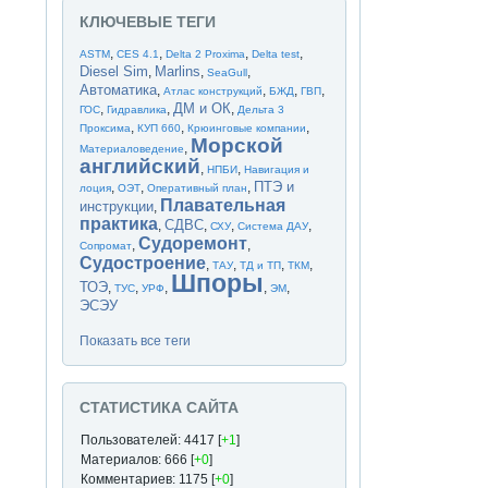
КЛЮЧЕВЫЕ ТЕГИ
,
,
,
,
ASTM
CES 4.1
Delta 2 Proxima
Delta test
Diesel Sim
Marlins
,
,
,
SeaGull
Автоматика
,
,
,
,
Атлас конструкций
БЖД
ГВП
ДМ и ОК
,
,
,
ГОС
Гидравлика
Дельта 3
,
,
,
Проксима
КУП 660
Крюинговые компании
Морской
,
Материаловедение
английский
,
,
НПБИ
Навигация и
ПТЭ и
,
,
,
лоция
ОЭТ
Оперативный план
Плавательная
инструкции
,
практика
СДВС
,
,
,
,
СХУ
Система ДАУ
Судоремонт
,
,
Сопромат
Судостроение
,
,
,
,
ТАУ
ТД и ТП
ТКМ
Шпоры
ТОЭ
,
,
,
,
,
ТУС
УРФ
ЭМ
ЭСЭУ
Показать все теги
СТАТИСТИКА САЙТА
Пользователей: 4417 [
+1
]
Материалов: 666 [
+0
]
Комментариев: 1175 [
+0
]