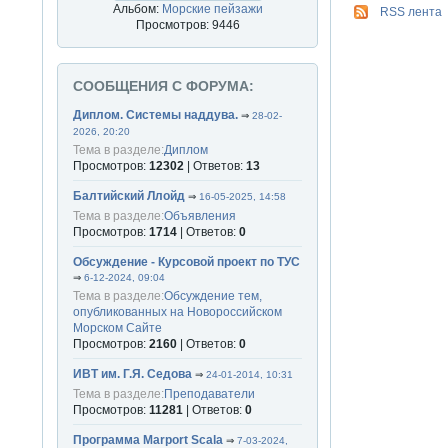
Альбом:
Морские пейзажи
RSS лента
Просмотров: 9446
СООБЩЕНИЯ С ФОРУМА:
Диплом. Системы наддува.
⇒
28-02-
2026, 20:20
Тема в разделе:
Диплом
Просмотров:
12302
| Ответов:
13
Балтийский Ллойд
⇒
16-05-2025, 14:58
Тема в разделе:
Объявления
Просмотров:
1714
| Ответов:
0
Обсуждение - Курсовой проект по ТУС
⇒
6-12-2024, 09:04
Тема в разделе:
Обсуждение тем,
опубликованных на Новороссийском
Морском Сайте
Просмотров:
2160
| Ответов:
0
ИВТ им. Г.Я. Седова
⇒
24-01-2014, 10:31
Тема в разделе:
Преподаватели
Просмотров:
11281
| Ответов:
0
Программа Marport Scala
⇒
7-03-2024,