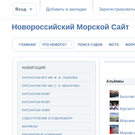
Вход
Добавить в закладки
Зaрeгиcтpиpoвать
Новороссийский Морской Сайт
ГЛАВНАЯ
ЧТО НОВОГО?
ПОИСК СУДОВ
ФОТО
ФОР
НАВИГАЦИЯ
КУРСАНТАМ МГУ ИМ. Ф. Ф. УШАКОВА
Альбомы
КУРСАНТАМ ГМУ ИМ. С. О. МАКАРОВА
КУРСАНТАМ КГАВТ
Безотве
КУРСАНТАМ ВГАВТ
Курсант
КУРСАНТАМ ОНМУ
СУДОСТРОЕНИЕ И СУДОРЕМОНТ
Морские
МОРЯКАМ
Моряки 
КРЮИНГОВЫЕ КОМПАНИИ