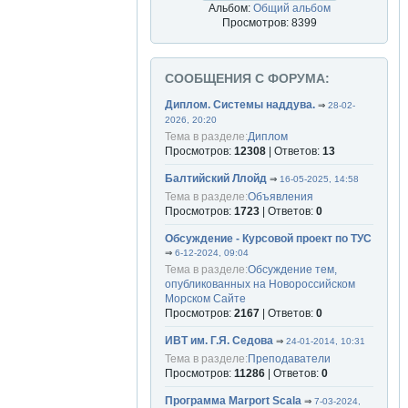
Альбом:
Общий альбом
Просмотров: 8399
СООБЩЕНИЯ С ФОРУМА:
Диплом. Системы наддува.
⇒
28-02-
2026, 20:20
Тема в разделе:
Диплом
Просмотров:
12308
| Ответов:
13
Балтийский Ллойд
⇒
16-05-2025, 14:58
Тема в разделе:
Объявления
Просмотров:
1723
| Ответов:
0
Обсуждение - Курсовой проект по ТУС
⇒
6-12-2024, 09:04
Тема в разделе:
Обсуждение тем,
опубликованных на Новороссийском
Морском Сайте
Просмотров:
2167
| Ответов:
0
ИВТ им. Г.Я. Седова
⇒
24-01-2014, 10:31
Тема в разделе:
Преподаватели
Просмотров:
11286
| Ответов:
0
Программа Marport Scala
⇒
7-03-2024,