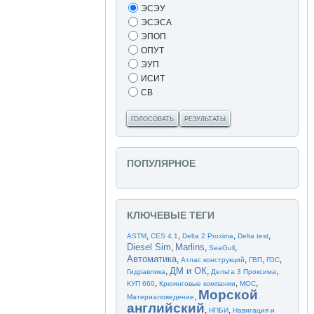
ЭСЭУ
ЭСЭСА
ЭПОП
ОПУТ
ЭУП
ИСИТ
СВ
ГОЛОСОВАТЬ
РЕЗУЛЬТАТЫ
ПОПУЛЯРНОЕ
КЛЮЧЕВЫЕ ТЕГИ
,
,
,
,
ASTM
CES 4.1
Delta 2 Proxima
Delta test
Diesel Sim
Marlins
,
,
,
SeaGull
Автоматика
,
,
,
,
Атлас конструкций
ГВП
ГОС
ДМ и ОК
,
,
,
Гидравлика
Дельта 3 Проксима
,
,
,
КУП 660
Крюинговые компании
МОС
Морской
,
Материаловедение
английский
,
,
НПБИ
Навигация и