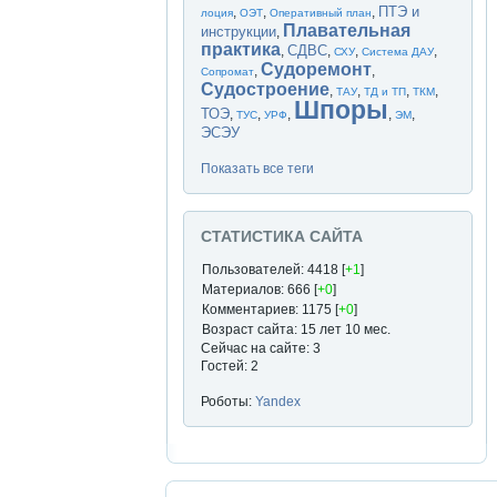
ПТЭ и
,
,
,
лоция
ОЭТ
Оперативный план
Плавательная
инструкции
,
практика
СДВС
,
,
,
,
СХУ
Система ДАУ
Судоремонт
,
,
Сопромат
Судостроение
,
,
,
,
ТАУ
ТД и ТП
ТКМ
Шпоры
ТОЭ
,
,
,
,
,
ТУС
УРФ
ЭМ
ЭСЭУ
Показать все теги
СТАТИСТИКА САЙТА
Пользователей: 4418 [
+1
]
Материалов: 666 [
+0
]
Комментариев: 1175 [
+0
]
Возраст сайта: 15 лет 10 мес.
Сейчас на сайте: 3
Гостей: 2
Роботы:
Yandex