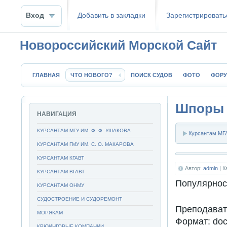
Вход
Добавить в закладки
Зaрeгиcтpиpoвать
Новороссийский Морской Сайт
ГЛАВНАЯ
ЧТО НОВОГО?
ПОИСК СУДОВ
ФОТО
ФОР
Шпоры 
НАВИГАЦИЯ
КУРСАНТАМ МГУ ИМ. Ф. Ф. УШАКОВА
Курсантам МГА
КУРСАНТАМ ГМУ ИМ. С. О. МАКАРОВА
КУРСАНТАМ КГАВТ
Автор:
admin
| К
КУРСАНТАМ ВГАВТ
Популярнос
КУРСАНТАМ ОНМУ
СУДОСТРОЕНИЕ И СУДОРЕМОНТ
Преподават
МОРЯКАМ
Формат: doc
КРЮИНГОВЫЕ КОМПАНИИ