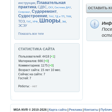
Плавательная
инструкции
,
практика
СДВС
,
,
,
,
ОСТАВИТЬ 
СХУ
Система ДАУ
Судоремонт
,
,
Сопромат
Судостроение
,
,
,
,
ТАУ
ТД и ТП
ТКМ
Шпоры
ТОЭ
,
,
,
,
,
ТУС
УРФ
ЭМ
Инф
ЭСЭУ
Пос
Показать все теги
оста
СТАТИСТИКА САЙТА
Пользователей: 4418 [
+1
]
Материалов: 666 [
+0
]
Комментариев: 1175 [
+0
]
Возраст сайта: 15 лет 10 мес.
Сейчас на сайте: 7
Гостей: 7
Роботы:
- нет
MGA-NVR © 2010-2026 |
Карта сайта
|
Реклама
|
Контакты
|
Публич