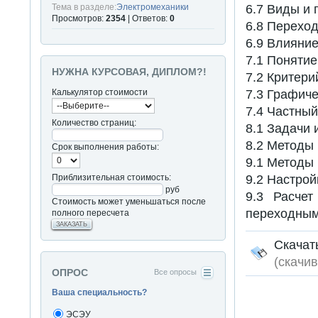
6.7 Виды и 
Тема в разделе:
Электромеханики
Просмотров:
2354
| Ответов:
0
6.8 Переход
6.9 Влияние
7.1 Понятие
НУЖНА КУРСОВАЯ, ДИПЛОМ?!
7.2 Критери
7.3 Графиче
Калькулятор стоимости
7.4 Частный
Количество страниц:
8.1 Задачи 
8.2 Методы 
Срок выполнения работы:
9.1 Методы 
9.2 Настро
Приблизительная стоимость:
руб
9.3 Расчет
Стоимость может уменьшаться после
переходным
полного пересчета
ЗАКАЗАТЬ
Скач
(cкачив
ОПРОС
Все опросы
Ваша специальность?
ЭСЭУ