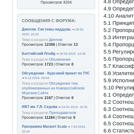
4.8 Определ
Просмотров: 8204
4.9 Опреде
4.10 Аналит
СООБЩЕНИЯ С ФОРУМА:
5.1 Принцип
5.2 Пропорц
Диплом. Системы наддува.
⇒
28-02-
2026, 20:20
5.3 Интегра
Тема в разделе:
Диплом
5.4 Пропор
Просмотров:
12306
| Ответов:
13
5.5 Регулир
Балтийский Ллойд
⇒
16-05-2025, 14:58
5.6 Пропор
Тема в разделе:
Объявления
Просмотров:
1723
| Ответов:
0
5.7 Класси
5.8 Усилите
Обсуждение - Курсовой проект по ТУС
⇒
6-12-2024, 09:04
5.9 Исполни
Тема в разделе:
Обсуждение тем,
5.10 Регули
опубликованных на Новороссийском
Морском Сайте
6.1 Определ
Просмотров:
2167
| Ответов:
0
6.2 Соотнош.
ИВТ им. Г.Я. Седова
⇒
24-01-2014, 10:31
6.3 Соотнош.
Тема в разделе:
Преподаватели
6.4 Соотнош.
Просмотров:
11284
| Ответов:
0
6.5 Соотнош.
Программа Marport Scala
⇒
7-03-2024,
6.6 Статист
20:44