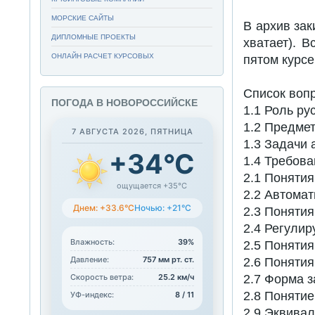
МОРСКИЕ САЙТЫ
В архив за
ДИПЛОМНЫЕ ПРОЕКТЫ
хватает). 
ОНЛАЙН РАСЧЕТ КУРСОВЫХ
пятом курс
Список воп
ПОГОДА В НОВОРОССИЙСКЕ
1.1 Роль ру
1.2 Предмет
7 АВГУСТА 2026, ПЯТНИЦА
1.3 Задачи 
+34°C
1.4 Требова
2.1 Понятия
ощущается +35°C
2.2 Автомат
Днем: +33.6°C
Ночью: +21°C
2.3 Понятия
2.4 Регулир
Влажность:
39%
2.5 Поняти
Давление:
757 мм рт. ст.
2.6 Понятия
2.7 Форма з
Скорость ветра:
25.2 км/ч
2.8 Понятие
УФ-индекс:
8 / 11
2.9 Эквивал