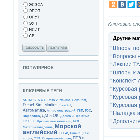
ЭСЭСА
ЭПОП
ОПУТ
Ключевые сл
ЭУП
ИСИТ
СВ
Другие ма
Шпоры по
ГОЛОСОВАТЬ
РЕЗУЛЬТАТЫ
Вопросы н
Лекции ТА
ПОПУЛЯРНОЕ
Шпоры к э
Конспект 
Курсовая 
КЛЮЧЕВЫЕ ТЕГИ
Курсовая 
,
,
,
,
ASTM
CES 4.1
Delta 2 Proxima
Delta test
Курсовая 
Diesel Sim
Marlins
,
,
,
SeaGull
Автоматика
,
,
,
,
Атлас конструкций
ГВП
ГОС
Наладка а
ДМ и ОК
,
,
,
Гидравлика
Дельта 3 Проксима
Дополните
,
,
,
КУП 660
Крюинговые компании
МОС
Морской
,
Материаловедение
английский
,
,
НПБИ
Навигация и
ПТЭ и
,
,
,
лоция
ОЭТ
Оперативный план