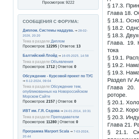
Просмотров: 9222
§ 17.3. При
Глава 18. О
§ 18.1. Ос
СООБЩЕНИЯ С ФОРУМА:
§ 18.2. Одн
Диплом. Системы наддува.
⇒
28-02-
§ 18.3. Дву
2026, 20:20
Тема в разделе:
Диплом
Глава. 19.
Просмотров:
12295
| Ответов:
13
тока
Балтийский Ллойд
⇒
16-05-2025, 14:58
§ 19.1. Ра
Тема в разделе:
Объявления
§ 19.2. На
Просмотров:
1712
| Ответов:
0
§ 19.3. На
Обсуждение - Курсовой проект по ТУС
Раздел IV 
⇒
6-12-2024, 09:04
Тема в разделе:
Обсуждение тем,
Глава 20.
опубликованных на Новороссийском
роторе.
Морском Сайте
Просмотров:
2157
| Ответов:
0
§ 20.1. Хол
§ 20.2. Кор
ИВТ им. Г.Я. Седова
⇒
24-01-2014, 10:31
§ 20.3. Инд
Тема в разделе:
Преподаватели
Просмотров:
11280
| Ответов:
0
Глава 21. 
Программа Marport Scala
§ 21.1. С
⇒
7-03-2024,
20:44