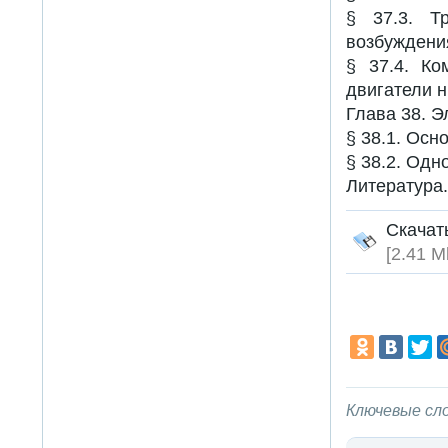
§ 37.3. Т
возбуждени
§ 37.4. Ко
двигатели 
Глава 38. 
§ 38.1. Осн
§ 38.2. Одн
Литература
Скач
[2.41 M
Ключевые сл