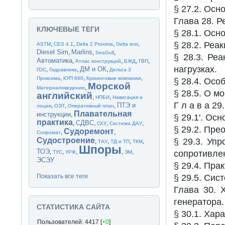
§ 27.2. Ос
Глава 28. Р
КЛЮЧЕВЫЕ ТЕГИ
§ 28.1. Осн
,
,
,
,
§ 28.2. Реа
ASTM
CES 4.1
Delta 2 Proxima
Delta test
Diesel Sim
Marlins
,
,
,
SeaGull
§ 28.3. Ре
Автоматика
,
,
,
,
Атлас конструкций
БЖД
ГВП
нагрузках.
ДМ и ОК
,
,
,
ГОС
Гидравлика
Дельта 3
,
,
,
Проксима
КУП 660
Крюинговые компании
§ 28.4. Осо
Морской
,
Материаловедение
§ 28.5. О м
английский
,
,
НПБИ
Навигация и
Г л а в а 2
ПТЭ и
,
,
,
лоция
ОЭТ
Оперативный план
Плавательная
инструкции
,
§ 29.1'. Ос
практика
СДВС
,
,
,
,
СХУ
Система ДАУ
§ 29.2. Пре
Судоремонт
,
,
Сопромат
Судостроение
§ 29.3. Уп
,
,
,
,
ТАУ
ТД и ТП
ТКМ
Шпоры
ТОЭ
,
,
,
,
,
сопротивле
ТУС
УРФ
ЭМ
ЭСЭУ
§ 29.4. Пра
Показать все теги
§ 29.5. Сис
Глава 30. 
генератора.
СТАТИСТИКА САЙТА
§ 30.1. Хар
Пользователей: 4417 [
+0
]