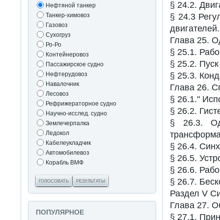
§ 24.2. Дви
Нефтяной танкер
Танкер-химовоз
§ 24.3 Рег
Газовоз
двигателей.
Сухогруз
Глава 25. 
Ро-Ро
§ 25.1. Раб
Контейнеровоз
§ 25.2. Пус
Пассажирское судно
Нефтерудовоз
§ 25.3. Кон
Навалочник
Глава 26. 
Лесовоз
§ 26.1." Ис
Рефрижераторное судно
§ 26.2. Гис
Научно-исслед. судно
§ 26.3. О
Землечерпалка
Ледокол
трансформа
Кабелеукладчик
§ 26.4. Син
Автомобилевоз
§ 26.5. Уст
Корабль ВМФ
§ 26.6. Раб
§ 26.7. Бес
ГОЛОСОВАТЬ
РЕЗУЛЬТАТЫ
Раздел V С
Глава 27. 
ПОПУЛЯРНОЕ
§ 27.1. Пр