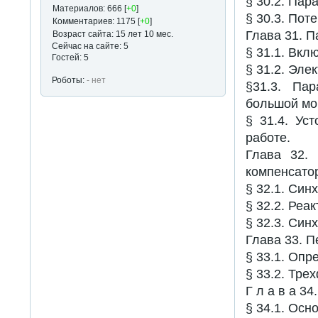
§ 30.2. Пар
Материалов: 666 [
+0
]
§ 30.3. Поте
Комментариев: 1175 [
+0
]
Глава 31. 
Возраст сайта: 15 лет 10 мес.
Сейчас на сайте: 5
§ 31.1. Вкл
Гостей: 5
§ 31.2. Эле
Роботы:
- нет
§31.3. Па
большой мо
§ 31.4. Ус
работе.
Глава 32.
компенсато
§ 32.1. Син
§ 32.2. Реа
§ 32.3. Син
Глава 33. 
§ 33.1. Опр
§ 33.2. Тре
Г л а в а 3
§ 34.1. Осн