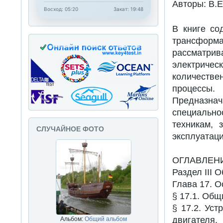
Авторы: В.Е
Восход: 05:20
Закат: 19:48
В книге со
трансформат
рассматрив
электриче
количестве
процессы.
Предназн
специально
техникам, 
СЛУЧАЙНОЕ ФОТО
эксплуатац
ОГЛАВЛЕН
Раздел III 
Глава 17. О
§ 17.1. Общ
§ 17.2. Ус
двигателя.
Альбом:
Общий альбом