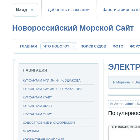
Вход
Добавить в закладки
Зaрeгиcтpиpoвать
Новороссийский Морской Сайт
ГЛАВНАЯ
ЧТО НОВОГО?
ПОИСК СУДОВ
ФОТО
ФОР
ЭЛЕКТР
НАВИГАЦИЯ
КУРСАНТАМ МГУ ИМ. Ф. Ф. УШАКОВА
Морякам
»
Эл
КУРСАНТАМ ГМУ ИМ. С. О. МАКАРОВА
КУРСАНТАМ КГАВТ
Автор:
admin
| К
КУРСАНТАМ ВГАВТ
Популярнос
КУРСАНТАМ ОНМУ
СУДОСТРОЕНИЕ И СУДОРЕМОНТ
МОРЯКАМ
КРЮИНГОВЫЕ КОМПАНИИ