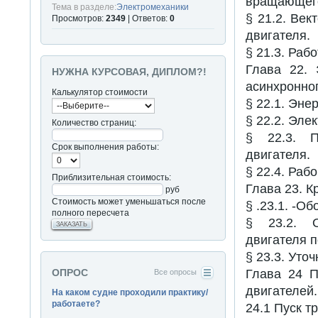
вращающего
Тема в разделе:
Электромеханики
§ 21.2. Ве
Просмотров:
2349
| Ответов:
0
двигателя.
§ 21.3. Раб
Глава 22. 
НУЖНА КУРСОВАЯ, ДИПЛОМ?!
асинхронног
Калькулятор стоимости
§ 22.1. Эне
§ 22.2. Эл
Количество страниц:
§ 22.3. П
Срок выполнения работы:
двигателя.
§ 22.4. Раб
Приблизительная стоимость:
Глава 23. 
руб
Стоимость может уменьшаться после
§ .23.1. -О
полного пересчета
§ 23.2. О
ЗАКАЗАТЬ
двигателя п
§ 23.3. Уто
Глава 24 П
ОПРОС
Все опросы
двигателей.
На каком судне проходили практику/
работаете?
24.1 Пуск т