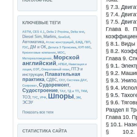
ПОПУЛЯРНОЕ
§ 7.3. Двиг
§ 7.4. Двиг
§ 7.5. Двиг
КЛЮЧЕВЫЕ ТЕГИ
Глава 8. П
,
,
,
,
ASTM
CES 4.1
Delta 2 Proxima
Delta test
коэффициен
Diesel Sim
Marlins
,
,
,
SeaGull
Автоматика
,
,
,
,
Атлас конструкций
БЖД
ГВП
§ 8.1. Виды
ДМ и ОК
,
,
,
,
ГОС
Дельта 3 Проксима
КУП 660
§ 8.2. Коэф
,
,
Крюинговые компании
МОС
Морской
Глава 9. С
,
Материаловедение
английский
,
,
НПБИ
Навигация и
§ 9.1. Элек
ПТЭ и
,
,
,
лоция
ОЭТ
Оперативный план
§ 9.2. Маши
Плавательная
инструкции
,
практика
СДВС
§ 9.3. Уни
,
,
,
,
СХУ
Система ДАУ
Судоремонт
,
,
Сопромат
§ 9.4. Испо
Судостроение
,
,
,
,
ТАУ
ТД и ТП
ТКМ
Шпоры
§ 9.5. Тахо
ТОЭ
,
,
,
,
,
ТУС
УРФ
ЭМ
§ 9.6. Тяго
ЭСЭУ
Раздел II 
Показать все теги
Глава 10. П
§ 10.1. Наз
СТАТИСТИКА САЙТА
§ 10.2.