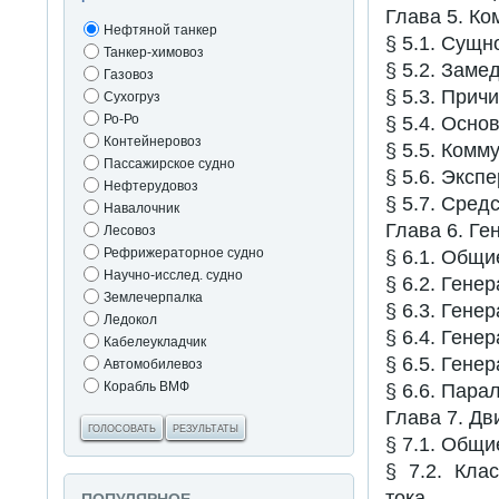
Глава 5. Ко
Нефтяной танкер
§ 5.1. Сущн
Танкер-химовоз
§ 5.2. Заме
Газовоз
§ 5.3. Прич
Сухогруз
Ро-Ро
§ 5.4. Осно
Контейнеровоз
§ 5.5. Комм
Пассажирское судно
§ 5.6. Эксп
Нефтерудовоз
§ 5.7. Сре
Навалочник
Глава 6. Ге
Лесовоз
Рефрижераторное судно
§ 6.1. Общи
Научно-исслед. судно
§ 6.2. Гене
Землечерпалка
§ 6.3. Гене
Ледокол
§ 6.4. Гене
Кабелеукладчик
§ 6.5. Гене
Автомобилевоз
Корабль ВМФ
§ 6.6. Пара
Глава 7. Дв
ГОЛОСОВАТЬ
РЕЗУЛЬТАТЫ
§ 7.1. Общи
§ 7.2. Кла
тока.