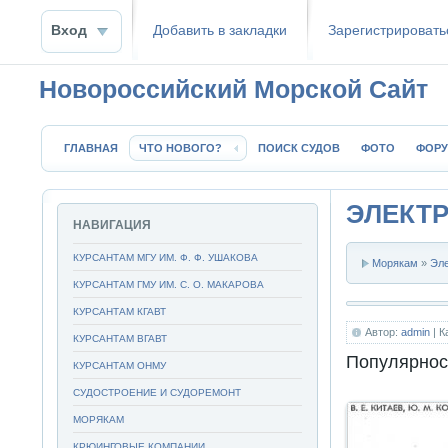
Вход
Добавить в закладки
Зaрeгиcтpиpoвать
Новороссийский Морской Сайт
ГЛАВНАЯ
ЧТО НОВОГО?
ПОИСК СУДОВ
ФОТО
ФОР
ЭЛЕКТР
НАВИГАЦИЯ
КУРСАНТАМ МГУ ИМ. Ф. Ф. УШАКОВА
Морякам
»
Эл
КУРСАНТАМ ГМУ ИМ. С. О. МАКАРОВА
КУРСАНТАМ КГАВТ
Автор:
admin
| К
КУРСАНТАМ ВГАВТ
Популярнос
КУРСАНТАМ ОНМУ
СУДОСТРОЕНИЕ И СУДОРЕМОНТ
МОРЯКАМ
КРЮИНГОВЫЕ КОМПАНИИ