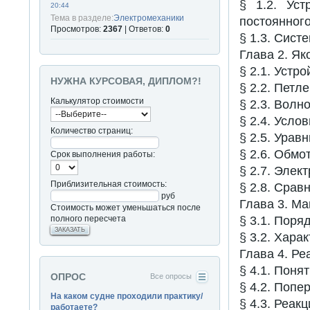
§ 1.2. Ус
20:44
Тема в разделе:
Электромеханики
постоянного
Просмотров:
2367
| Ответов:
0
§ 1.3. Сист
Глава 2. Як
§ 2.1. Устр
НУЖНА КУРСОВАЯ, ДИПЛОМ?!
§ 2.2. Петл
Калькулятор стоимости
§ 2.3. Волн
§ 2.4. Усло
Количество страниц:
§ 2.5. Урав
§ 2.6. Обмо
Срок выполнения работы:
§ 2.7. Элек
Приблизительная стоимость:
§ 2.8. Срав
руб
Глава 3. Ма
Стоимость может уменьшаться после
полного пересчета
§ 3.1. Поря
ЗАКАЗАТЬ
§ 3.2. Хара
Глава 4. Ре
§ 4.1. Поня
ОПРОС
Все опросы
§ 4.2. Поп
На каком судне проходили практику/
§ 4.3. Реакц
работаете?