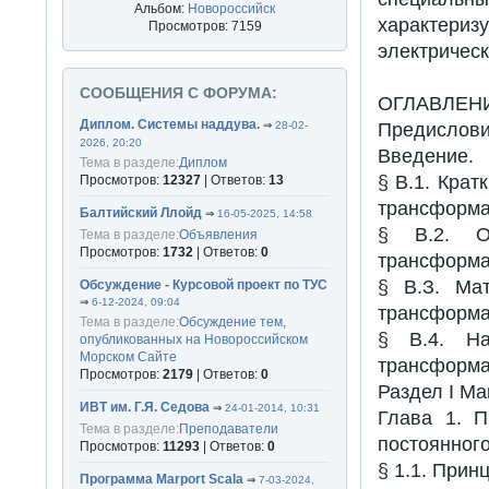
Альбом:
Новороссийск
характериз
Просмотров: 7159
электричес
СООБЩЕНИЯ С ФОРУМА:
ОГЛАВЛЕН
Диплом. Системы наддува.
⇒
28-02-
Предислови
2026, 20:20
Введение.
Тема в разделе:
Диплом
§ В.1. Крат
Просмотров:
12327
| Ответов:
13
трансформа
Балтийский Ллойд
⇒
16-05-2025, 14:58
§ В.2. О
Тема в разделе:
Объявления
Просмотров:
1732
| Ответов:
0
трансформа
§ В.З. Ма
Обсуждение - Курсовой проект по ТУС
⇒
6-12-2024, 09:04
трансформа
Тема в разделе:
Обсуждение тем,
§ В.4. На
опубликованных на Новороссийском
Морском Сайте
трансформа
Просмотров:
2179
| Ответов:
0
Раздел I М
ИВТ им. Г.Я. Седова
⇒
24-01-2014, 10:31
Глава 1. П
Тема в разделе:
Преподаватели
постоянного
Просмотров:
11293
| Ответов:
0
§ 1.1. Прин
Программа Marport Scala
⇒
7-03-2024,