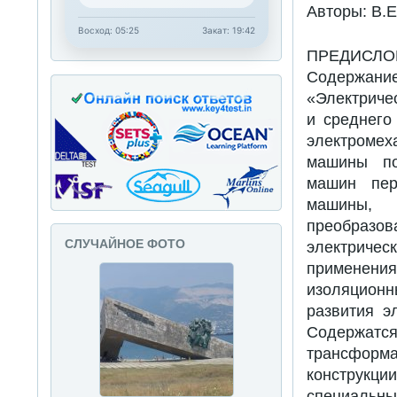
Авторы: В.Е
Восход: 05:25
Закат: 19:42
ПРЕДИСЛО
Содержан
«Электриче
и среднего
электроме
машины по
машин пер
машины, 
преобразо
СЛУЧАЙНОЕ ФОТО
электриче
применен
изоляцион
развития э
Содержатс
трансформ
конструк
специальны