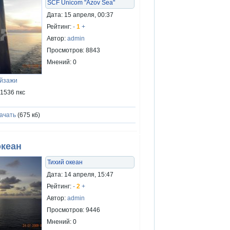
SCF Unicom "Azov Sea"
Дата: 15 апреля, 00:37
Рейтинг:
-
1
+
Автор:
admin
Просмотров: 8843
Мнений: 0
ейзажи
x1536 пкс
ачать
(675 кб)
океан
Тихий океан
Дата: 14 апреля, 15:47
Рейтинг:
-
2
+
Автор:
admin
Просмотров: 9446
Мнений: 0