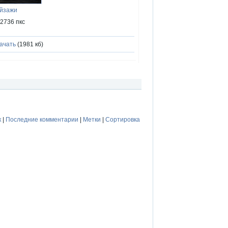
ейзажи
x2736 пкс
ачать
(1981 кб)
к
|
Последние комментарии
|
Метки
|
Сортировка