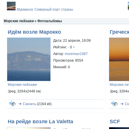
Мурманск. Северный порт страны
Морские пейзажи » Фотоальбомы
Идём возле Марокко
Гречес
Дата: 22 апреля, 19:09
Рейтинг:
-
0
+
Автор:
moreman1987
Просмотров: 8554
Мнений: 0
Морские пейзажи
Морские п
Jpeg, 3264x2448 пкс
Jpeg, 3264
Скачать
(2164 кб)
Ск
На рейде возле La Valetta
SCF