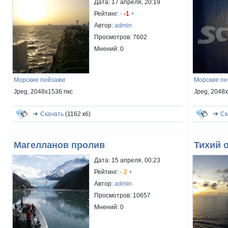
Дата: 17 апреля, 20:19
Рейтинг:
-
-1
+
Автор:
admin
Просмотров: 7602
Мнений: 0
Морские пейзажи
Морские п
Jpeg, 2048x1536 пкс
Jpeg, 2048
Скачать
(1162 кб)
Ск
Магелланов пролив
Тихий 
Дата: 15 апреля, 00:23
Рейтинг:
-
2
+
Автор:
admin
Просмотров: 10657
Мнений: 0