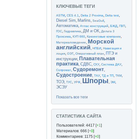
КЛЮЧЕВЫЕ ТЕГИ
,
,
,
,
ASTM
CES 4.1
Delta 2 Proxima
Delta test
Diesel Sim
Marlins
,
,
,
SeaGull
Автоматика
,
,
,
,
Атлас конструкций
БЖД
ГВП
ДМ и ОК
,
,
,
ГОС
Гидравлика
Дельта 3
,
,
,
Проксима
КУП 660
Крюинговые компании
Морской
,
Материаловедение
английский
,
,
НПБИ
Навигация и
ПТЭ и
,
,
,
лоция
ОЭТ
Оперативный план
Плавательная
инструкции
,
практика
СДВС
,
,
,
,
СХУ
Система ДАУ
Судоремонт
,
,
Сопромат
Судостроение
,
,
,
,
ТАУ
ТД и ТП
ТКМ
Шпоры
ТОЭ
,
,
,
,
,
ТУС
УРФ
ЭМ
ЭСЭУ
Показать все теги
СТАТИСТИКА САЙТА
Пользователей: 4417 [
+1
]
Материалов: 666 [
+0
]
Комментариев: 1175 [
+0
]