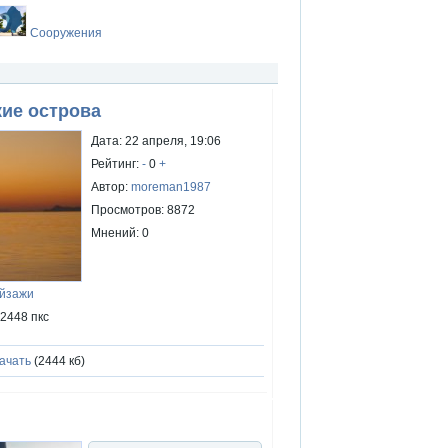
Сооружения
кие острова
Дата: 22 апреля, 19:06
Рейтинг:
-
0
+
Автор:
moreman1987
Просмотров: 8872
Мнений: 0
ейзажи
x2448 пкс
ачать
(2444 кб)