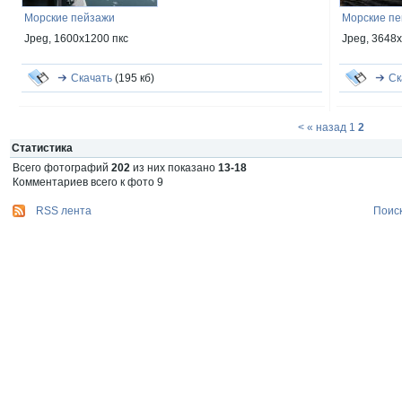
Морские пейзажи
Морские п
Jpeg, 1600x1200 пкс
Jpeg, 3648
Скачать
(195 кб)
Ск
<
« назад
1
2
Статистика
Всего фотографий
202
из них показано
13-18
Комментариев всего к фото 9
RSS лента
Поис