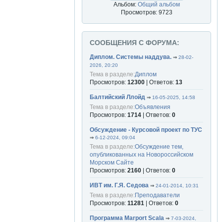
Альбом:
Общий альбом
Просмотров: 9723
СООБЩЕНИЯ С ФОРУМА:
Диплом. Системы наддува.
⇒
28-02-
2026, 20:20
Тема в разделе:
Диплом
Просмотров:
12300
| Ответов:
13
Балтийский Ллойд
⇒
16-05-2025, 14:58
Тема в разделе:
Объявления
Просмотров:
1714
| Ответов:
0
Обсуждение - Курсовой проект по ТУС
⇒
6-12-2024, 09:04
Тема в разделе:
Обсуждение тем,
опубликованных на Новороссийском
Морском Сайте
Просмотров:
2160
| Ответов:
0
ИВТ им. Г.Я. Седова
⇒
24-01-2014, 10:31
Тема в разделе:
Преподаватели
Просмотров:
11281
| Ответов:
0
Программа Marport Scala
⇒
7-03-2024,