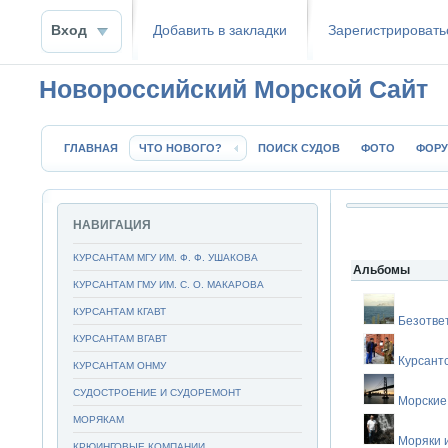
Вход
Добавить в закладки
Зaрeгиcтpиpoвать
Новороссийский Морской Сайт
ГЛАВНАЯ
ЧТО НОВОГО?
ПОИСК СУДОВ
ФОТО
ФОР
НАВИГАЦИЯ
КУРСАНТАМ МГУ ИМ. Ф. Ф. УШАКОВА
Альбомы
КУРСАНТАМ ГМУ ИМ. С. О. МАКАРОВА
КУРСАНТАМ КГАВТ
Безотве
КУРСАНТАМ ВГАВТ
Курсант
КУРСАНТАМ ОНМУ
СУДОСТРОЕНИЕ И СУДОРЕМОНТ
Морские
МОРЯКАМ
Моряки 
КРЮИНГОВЫЕ КОМПАНИИ