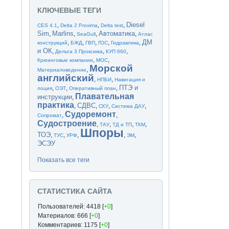
КЛЮЧЕВЫЕ ТЕГИ
Diesel
,
,
,
CES 4.1
Delta 2 Proxima
Delta test
Sim
Marlins
Автоматика
,
,
,
,
SeaGull
Атлас
ДМ
,
,
,
,
,
конструкций
БЖД
ГВП
ГОС
Гидравлика
и ОК
,
,
,
Дельта 3 Проксима
КУП 660
,
,
Крюинговые компании
МОС
Морской
,
Материаловедение
английский
,
,
НПБИ
Навигация и
ПТЭ и
,
,
,
лоция
ОЭТ
Оперативный план
Плавательная
инструкции
,
практика
СДВС
,
,
,
,
СХУ
Система ДАУ
Судоремонт
,
,
Сопромат
Судостроение
,
,
,
,
ТАУ
ТД и ТП
ТКМ
Шпоры
ТОЭ
,
,
,
,
,
ТУС
УРФ
ЭМ
ЭСЭУ
Показать все теги
СТАТИСТИКА САЙТА
Пользователей: 4418 [
+0
]
Материалов: 666 [
+0
]
Комментариев: 1175 [
+0
]