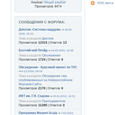
Альбом:
Общий альбом
RSS лента
Просмотров: 9474
СООБЩЕНИЯ С ФОРУМА:
Диплом. Системы наддува.
⇒
28-02-
2026, 20:20
Тема в разделе:
Диплом
Просмотров:
12315
| Ответов:
13
Балтийский Ллойд
⇒
16-05-2025, 14:58
Тема в разделе:
Объявления
Просмотров:
1724
| Ответов:
0
Обсуждение - Курсовой проект по ТУС
⇒
6-12-2024, 09:04
Тема в разделе:
Обсуждение тем,
опубликованных на Новороссийском
Морском Сайте
Просмотров:
2170
| Ответов:
0
ИВТ им. Г.Я. Седова
⇒
24-01-2014, 10:31
Тема в разделе:
Преподаватели
Просмотров:
11289
| Ответов:
0
Программа Marport Scala
⇒
7-03-2024,