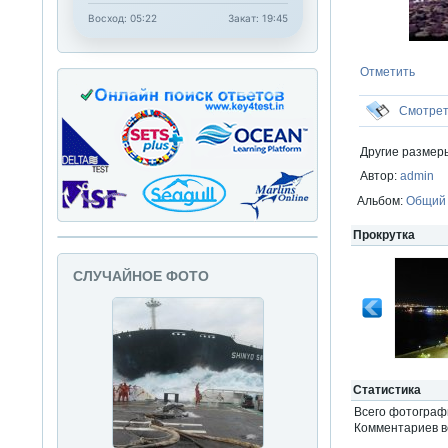
Восход: 05:22
Закат: 19:45
Отметить
Смотре
Другие размер
Автор:
admin
Альбом:
Общий
Прокрутка
СЛУЧАЙНОЕ ФОТО
Статистика
Всего фотогра
Комментариев вс