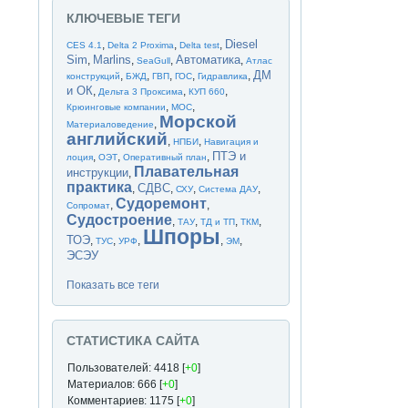
КЛЮЧЕВЫЕ ТЕГИ
Diesel
,
,
,
CES 4.1
Delta 2 Proxima
Delta test
Sim
Marlins
Автоматика
,
,
,
,
SeaGull
Атлас
ДМ
,
,
,
,
,
конструкций
БЖД
ГВП
ГОС
Гидравлика
и ОК
,
,
,
Дельта 3 Проксима
КУП 660
,
,
Крюинговые компании
МОС
Морской
,
Материаловедение
английский
,
,
НПБИ
Навигация и
ПТЭ и
,
,
,
лоция
ОЭТ
Оперативный план
Плавательная
инструкции
,
практика
СДВС
,
,
,
,
СХУ
Система ДАУ
Судоремонт
,
,
Сопромат
Судостроение
,
,
,
,
ТАУ
ТД и ТП
ТКМ
Шпоры
ТОЭ
,
,
,
,
,
ТУС
УРФ
ЭМ
ЭСЭУ
Показать все теги
СТАТИСТИКА САЙТА
Пользователей: 4418 [
+0
]
Материалов: 666 [
+0
]
Комментариев: 1175 [
+0
]