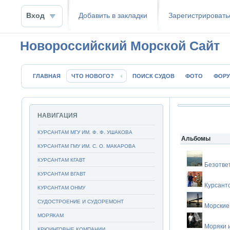
Вход
Добавить в закладки
Зaрeгиcтpиpoвать
Новороссийский Морской Сайт
ГЛАВНАЯ
ЧТО НОВОГО?
ПОИСК СУДОВ
ФОТО
ФОР
НАВИГАЦИЯ
КУРСАНТАМ МГУ ИМ. Ф. Ф. УШАКОВА
Альбомы
КУРСАНТАМ ГМУ ИМ. С. О. МАКАРОВА
КУРСАНТАМ КГАВТ
Безотве
КУРСАНТАМ ВГАВТ
Курсант
КУРСАНТАМ ОНМУ
СУДОСТРОЕНИЕ И СУДОРЕМОНТ
Морские
МОРЯКАМ
Моряки 
КРЮИНГОВЫЕ КОМПАНИИ