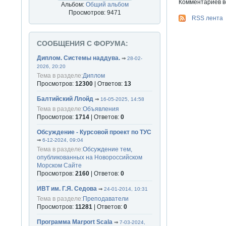
Комментариев вс
Альбом:
Общий альбом
Просмотров: 9471
RSS лента
СООБЩЕНИЯ С ФОРУМА:
Диплом. Системы наддува.
⇒
28-02-
2026, 20:20
Тема в разделе:
Диплом
Просмотров:
12300
| Ответов:
13
Балтийский Ллойд
⇒
16-05-2025, 14:58
Тема в разделе:
Объявления
Просмотров:
1714
| Ответов:
0
Обсуждение - Курсовой проект по ТУС
⇒
6-12-2024, 09:04
Тема в разделе:
Обсуждение тем,
опубликованных на Новороссийском
Морском Сайте
Просмотров:
2160
| Ответов:
0
ИВТ им. Г.Я. Седова
⇒
24-01-2014, 10:31
Тема в разделе:
Преподаватели
Просмотров:
11281
| Ответов:
0
Программа Marport Scala
⇒
7-03-2024,