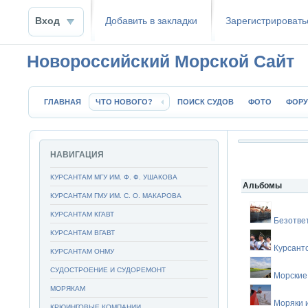
Вход
Добавить в закладки
Зaрeгиcтpиpoвать
Новороссийский Морской Сайт
ГЛАВНАЯ
ЧТО НОВОГО?
ПОИСК СУДОВ
ФОТО
ФОР
НАВИГАЦИЯ
КУРСАНТАМ МГУ ИМ. Ф. Ф. УШАКОВА
Альбомы
КУРСАНТАМ ГМУ ИМ. С. О. МАКАРОВА
КУРСАНТАМ КГАВТ
Безотве
КУРСАНТАМ ВГАВТ
Курсант
КУРСАНТАМ ОНМУ
СУДОСТРОЕНИЕ И СУДОРЕМОНТ
Морские
МОРЯКАМ
Моряки 
КРЮИНГОВЫЕ КОМПАНИИ