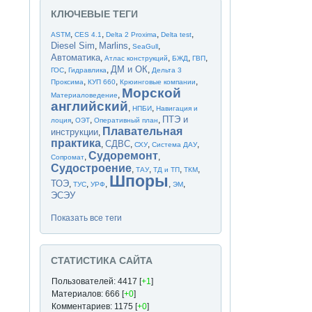
КЛЮЧЕВЫЕ ТЕГИ
,
,
,
,
ASTM
CES 4.1
Delta 2 Proxima
Delta test
Diesel Sim
Marlins
,
,
,
SeaGull
Автоматика
,
,
,
,
Атлас конструкций
БЖД
ГВП
ДМ и ОК
,
,
,
ГОС
Гидравлика
Дельта 3
,
,
,
Проксима
КУП 660
Крюинговые компании
Морской
,
Материаловедение
английский
,
,
НПБИ
Навигация и
ПТЭ и
,
,
,
лоция
ОЭТ
Оперативный план
Плавательная
инструкции
,
практика
СДВС
,
,
,
,
СХУ
Система ДАУ
Судоремонт
,
,
Сопромат
Судостроение
,
,
,
,
ТАУ
ТД и ТП
ТКМ
Шпоры
ТОЭ
,
,
,
,
,
ТУС
УРФ
ЭМ
ЭСЭУ
Показать все теги
СТАТИСТИКА САЙТА
Пользователей: 4417 [
+1
]
Материалов: 666 [
+0
]
Комментариев: 1175 [
+0
]