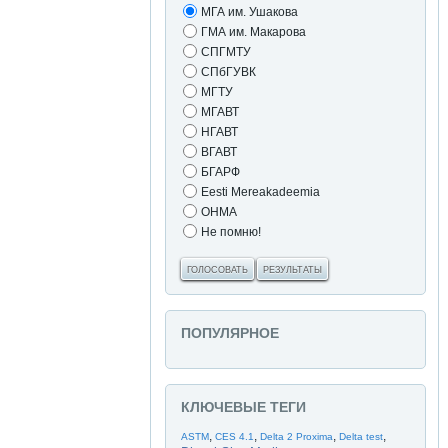
МГА им. Ушакова
ГМА им. Макарова
СПГМТУ
СПбГУВК
МГТУ
МГАВТ
НГАВТ
ВГАВТ
БГАРФ
Eesti Mereakadeemia
ОНМА
Не помню!
ГОЛОСОВАТЬ
РЕЗУЛЬТАТЫ
ПОПУЛЯРНОЕ
КЛЮЧЕВЫЕ ТЕГИ
,
,
,
,
ASTM
CES 4.1
Delta 2 Proxima
Delta test