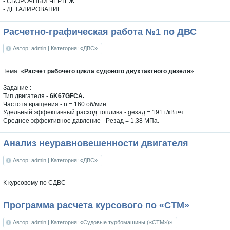
- СБОРОЧНЫЙ ЧЕРТЕЖ.
- ДЕТАЛИРОВАНИЕ.
Расчетно-графическая работа №1 по ДВС
Автор: admin
| Категория: «ДВС»
Тема: «
Расчет рабочего цикла судового двухтактного дизеля
».
Задание :
Тип двигателя -
6K67GFCA.
Частота вращения - n = 160 об/мин.
Удельный эффективный расход топлива - geзад = 191 г/кВт•ч.
Среднее эффективное давление - Peзад = 1,38 МПа.
Анализ неуравновешенности двигателя
Автор: admin
| Категория: «ДВС»
К курсовому по СДВС
Программа расчета курсового по «СТМ»
Автор: admin
| Категория: «Судовые турбомашины («СТМ»)»