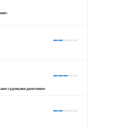
ения
».
ными судовыми дизелями»