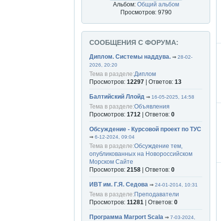
Альбом:
Общий альбом
Просмотров: 9790
СООБЩЕНИЯ С ФОРУМА:
Диплом. Системы наддува.
⇒
28-02-
2026, 20:20
Тема в разделе:
Диплом
Просмотров:
12297
| Ответов:
13
Балтийский Ллойд
⇒
16-05-2025, 14:58
Тема в разделе:
Объявления
Просмотров:
1712
| Ответов:
0
Обсуждение - Курсовой проект по ТУС
⇒
6-12-2024, 09:04
Тема в разделе:
Обсуждение тем,
опубликованных на Новороссийском
Морском Сайте
Просмотров:
2158
| Ответов:
0
ИВТ им. Г.Я. Седова
⇒
24-01-2014, 10:31
Тема в разделе:
Преподаватели
Просмотров:
11281
| Ответов:
0
Программа Marport Scala
⇒
7-03-2024,