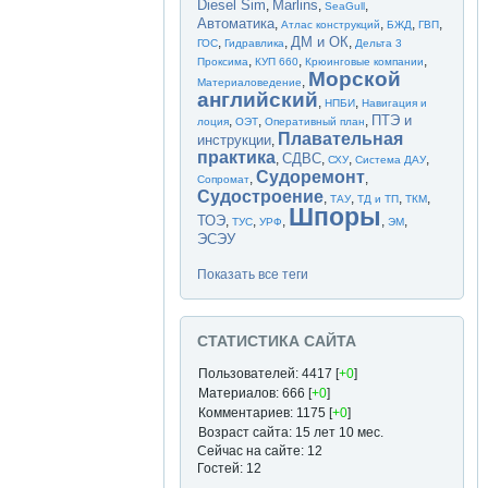
Diesel Sim
Marlins
,
,
,
SeaGull
Автоматика
,
,
,
,
Атлас конструкций
БЖД
ГВП
ДМ и ОК
,
,
,
ГОС
Гидравлика
Дельта 3
,
,
,
Проксима
КУП 660
Крюинговые компании
Морской
,
Материаловедение
английский
,
,
НПБИ
Навигация и
ПТЭ и
,
,
,
лоция
ОЭТ
Оперативный план
Плавательная
инструкции
,
практика
СДВС
,
,
,
,
СХУ
Система ДАУ
Судоремонт
,
,
Сопромат
Судостроение
,
,
,
,
ТАУ
ТД и ТП
ТКМ
Шпоры
ТОЭ
,
,
,
,
,
ТУС
УРФ
ЭМ
ЭСЭУ
Показать все теги
СТАТИСТИКА САЙТА
Пользователей: 4417 [
+0
]
Материалов: 666 [
+0
]
Комментариев: 1175 [
+0
]
Возраст сайта: 15 лет 10 мес.
Сейчас на сайте: 12
Гостей: 12