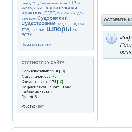
ПТЭ и
,
,
,
лоция
ОЭТ
Оперативный план
Плавательная
инструкции
,
практика
СДВС
,
,
,
,
СХУ
Система ДАУ
Судоремонт
,
,
Сопромат
ОСТАВИТЬ 
Судостроение
,
,
,
,
ТАУ
ТД и ТП
ТКМ
Шпоры
ТОЭ
,
,
,
,
,
ТУС
УРФ
ЭМ
ЭСЭУ
Инф
Пос
Показать все теги
оста
СТАТИСТИКА САЙТА
Пользователей: 4418 [
+0
]
Материалов: 666 [
+0
]
Комментариев: 1175 [
+0
]
Возраст сайта: 15 лет 10 мес.
Сейчас на сайте: 6
Гостей: 6
Роботы:
- нет