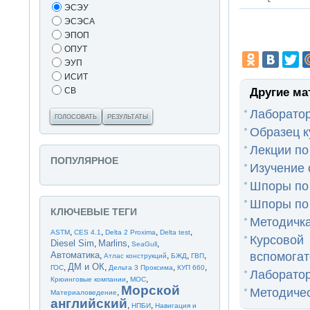
ЭСЭУ
ЭСЭСА
ЭПОП
ОПУТ
ЭУП
ИСИТ
Другие ма
СВ
Лаборато
ГОЛОСОВАТЬ
РЕЗУЛЬТАТЫ
Образец 
Лекции п
ПОПУЛЯРНОЕ
Изучение 
Шпоры по
Шпоры по
КЛЮЧЕВЫЕ ТЕГИ
Методичка
,
,
,
,
ASTM
CES 4.1
Delta 2 Proxima
Delta test
Курсовой
Diesel Sim
Marlins
,
,
,
SeaGull
вспомогат
Автоматика
,
,
,
,
Атлас конструкций
БЖД
ГВП
ДМ и ОК
,
,
,
,
ГОС
Дельта 3 Проксима
КУП 660
Лаборато
,
,
Крюинговые компании
МОС
Морской
Методичес
,
Материаловедение
английский
,
,
НПБИ
Навигация и