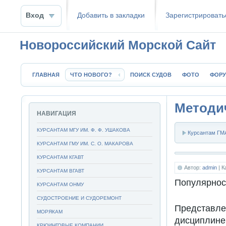
Вход
Добавить в закладки
Зaрeгиcтpиpoвать
Новороссийский Морской Сайт
ГЛАВНАЯ
ЧТО НОВОГО?
ПОИСК СУДОВ
ФОТО
ФОР
Методич
НАВИГАЦИЯ
КУРСАНТАМ МГУ ИМ. Ф. Ф. УШАКОВА
Курсантам ГМА
КУРСАНТАМ ГМУ ИМ. С. О. МАКАРОВА
КУРСАНТАМ КГАВТ
Автор:
admin
| К
КУРСАНТАМ ВГАВТ
Популярнос
КУРСАНТАМ ОНМУ
СУДОСТРОЕНИЕ И СУДОРЕМОНТ
Представл
МОРЯКАМ
дисципли
КРЮИНГОВЫЕ КОМПАНИИ