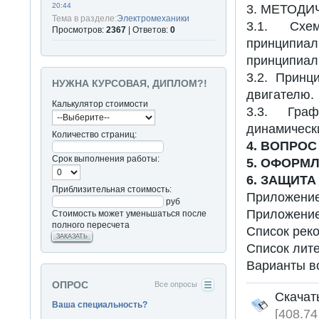
20:44
3. МЕТОДИ
Тема в разделе:
Электромеханики
3.1. Схем
Просмотров:
2367
| Ответов:
0
принципиа
принципиал
3.2. Принц
НУЖНА КУРСОВАЯ, ДИПЛОМ?!
двигателю.
Калькулятор стоимости
3.3. Граф
динамически
Количество страниц:
4. ВОПРОС
Срок выполнения работы:
5. ОФОРМ
6. ЗАЩИТА
Приблизительная стоимость:
Приложение
руб
Приложение2
Стоимость может уменьшаться после
полного пересчета
Список рек
ЗАКАЗАТЬ
Список лит
Варианты во
ОПРОС
Все опросы
Ска
Ваша специальность?
[408.74