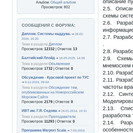
описание пу
Альбом:
Общий альбом
Просмотров: 802
2.5. Описа
схемы сист
2.6. Разр
СООБЩЕНИЯ С ФОРУМА:
информацио
Диплом. Системы наддува.
⇒
28-02-
2.7. Разра
2026, 20:20
.
Тема в разделе:
Диплом
Просмотров:
12332
| Ответов:
13
2.8. Разраб
2.9. Схем
Балтийский Ллойд
⇒
16-05-2025, 14:58
Тема в разделе:
Объявления
мнемосхем н
Просмотров:
1732
| Ответов:
0
2.10. Разра
Обсуждение - Курсовой проект по ТУС
2.11. Разра
⇒
6-12-2024, 09:04
частоты вр
Тема в разделе:
Обсуждение тем,
опубликованных на Новороссийском
2.12. Син
Морском Сайте
Моделиров
Просмотров:
2179
| Ответов:
0
2.13. Спи
ИВТ им. Г.Я. Седова
⇒
24-01-2014, 10:31
разработка 
Тема в разделе:
Преподаватели
Просмотров:
11293
| Ответов:
0
2.14. Раз
особенност
Программа Marport Scala
⇒
7-03-2024,