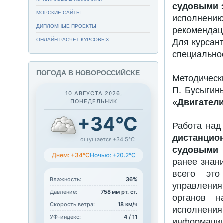
судовыми 
МОРСКИЕ САЙТЫ
исполнен
ДИПЛОМНЫЕ ПРОЕКТЫ
рекомендац
ОНЛАЙН РАСЧЕТ КУРСОВЫХ
Для курсант
специально
ПОГОДА В НОВОРОССИЙСКЕ
Методически
П. Бусыгин
10 АВГУСТА 2026,
«
Двигатели
ПОНЕДЕЛЬНИК
+34°C
Работа над
дистанцио
ощущается +34.5°C
судовыми 
Днем: +34°C
Ночью: +20.2°C
ранее знан
всего это
Влажность:
36%
управления
Давление:
758 мм рт. ст.
органов н
Скорость ветра:
18 км/ч
исполнени
УФ-индекс:
4 / 11
информаци