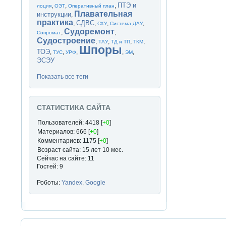
ПТЭ и
,
,
,
лоция
ОЭТ
Оперативный план
Плавательная
инструкции
,
практика
СДВС
,
,
,
,
СХУ
Система ДАУ
Судоремонт
,
,
Сопромат
Судостроение
,
,
,
,
ТАУ
ТД и ТП
ТКМ
Шпоры
ТОЭ
,
,
,
,
,
ТУС
УРФ
ЭМ
ЭСЭУ
Показать все теги
СТАТИСТИКА САЙТА
Пользователей: 4418 [
+0
]
Материалов: 666 [
+0
]
Комментариев: 1175 [
+0
]
Возраст сайта: 15 лет 10 мес.
Сейчас на сайте: 11
Гостей: 9
Роботы:
Yandex
,
Google