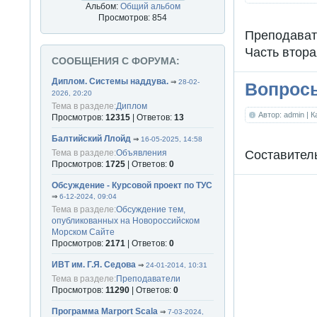
Альбом:
Общий альбом
Просмотров: 854
Преподавате
Часть втора
СООБЩЕНИЯ С ФОРУМА:
Диплом. Системы наддува.
⇒
28-02-
Вопросы
2026, 20:20
Тема в разделе:
Диплом
Автор: admin
| 
Просмотров:
12315
| Ответов:
13
Балтийский Ллойд
⇒
16-05-2025, 14:58
Составитель
Тема в разделе:
Объявления
Просмотров:
1725
| Ответов:
0
Обсуждение - Курсовой проект по ТУС
⇒
6-12-2024, 09:04
Тема в разделе:
Обсуждение тем,
опубликованных на Новороссийском
Морском Сайте
Просмотров:
2171
| Ответов:
0
ИВТ им. Г.Я. Седова
⇒
24-01-2014, 10:31
Тема в разделе:
Преподаватели
Просмотров:
11290
| Ответов:
0
Программа Marport Scala
⇒
7-03-2024,