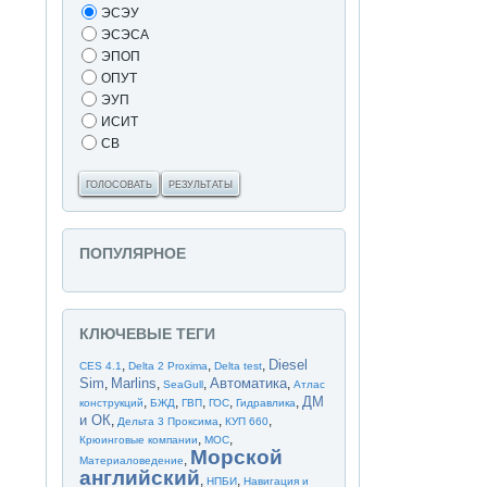
ЭСЭУ
ЭСЭСА
ЭПОП
ОПУТ
ЭУП
ИСИТ
СВ
ГОЛОСОВАТЬ
РЕЗУЛЬТАТЫ
ПОПУЛЯРНОЕ
КЛЮЧЕВЫЕ ТЕГИ
Diesel
,
,
,
CES 4.1
Delta 2 Proxima
Delta test
Sim
Marlins
Автоматика
,
,
,
,
SeaGull
Атлас
ДМ
,
,
,
,
,
конструкций
БЖД
ГВП
ГОС
Гидравлика
и ОК
,
,
,
Дельта 3 Проксима
КУП 660
,
,
Крюинговые компании
МОС
Морской
,
Материаловедение
английский
,
,
НПБИ
Навигация и