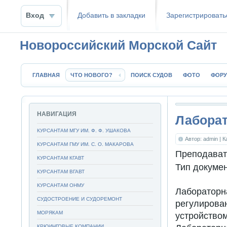
Вход
Добавить в закладки
Зaрeгиcтpиpoвать
Новороссийский Морской Сайт
ГЛАВНАЯ
ЧТО НОВОГО?
ПОИСК СУДОВ
ФОТО
ФОР
НАВИГАЦИЯ
Лаборат
КУРСАНТАМ МГУ ИМ. Ф. Ф. УШАКОВА
Автор: admin
| 
КУРСАНТАМ ГМУ ИМ. С. О. МАКАРОВА
Преподават
КУРСАНТАМ КГАВТ
Тип докуме
КУРСАНТАМ ВГАВТ
КУРСАНТАМ ОНМУ
Лабораторн
СУДОСТРОЕНИЕ И СУДОРЕМОНТ
регулиро
МОРЯКАМ
устройство
КРЮИНГОВЫЕ КОМПАНИИ