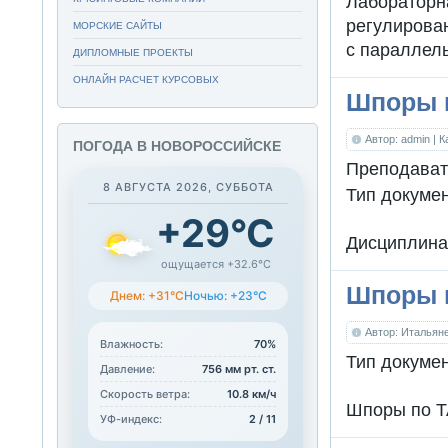
Лабораторн
регулирова
МОРСКИЕ САЙТЫ
с параллел
ДИПЛОМНЫЕ ПРОЕКТЫ
ОНЛАЙН РАСЧЕТ КУРСОВЫХ
Шпоры п
Автор: admin
| 
ПОГОДА В НОВОРОССИЙСКЕ
Преподават
8 АВГУСТА 2026, СУББОТА
Тип докуме
+29°C
Дисциплина
ощущается +32.6°C
Шпоры п
Днем: +31°C
Ночью: +23°C
Автор: Итальян
Влажность:
70%
Тип докуме
Давление:
756 мм рт. ст.
Скорость ветра:
10.8 км/ч
Шпоры по Т
УФ-индекс:
2 / 11