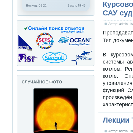
Курсово
Восход: 05:22
Закат: 19:45
САУ су
Автор: admin
| 
Преподават
Тип докуме
В курсово
системы ав
котлом. Ре
котле. Оп
СЛУЧАЙНОЕ ФОТО
управления
функций СА
произведё
характерист
Лекции 
Автор: admin
| 