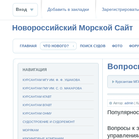
Вход
Добавить в закладки
Зaрeгиcтpиpoвать
Новороссийский Морской Сайт
ГЛАВНАЯ
ЧТО НОВОГО?
ПОИСК СУДОВ
ФОТО
ФОР
Вопросы
НАВИГАЦИЯ
КУРСАНТАМ МГУ ИМ. Ф. Ф. УШАКОВА
Курсантам МГА
КУРСАНТАМ ГМУ ИМ. С. О. МАКАРОВА
КУРСАНТАМ КГАВТ
Автор:
admin
| К
КУРСАНТАМ ВГАВТ
Популярнос
КУРСАНТАМ ОНМУ
СУДОСТРОЕНИЕ И СУДОРЕМОНТ
Вопросы к 
МОРЯКАМ
управления
КРЮИНГОВЫЕ КОМПАНИИ