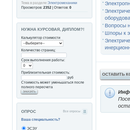
Электропн
Тема в разделе:
Электромеханики
Просмотров:
2352
| Ответов:
0
Электриче
оборудов
Вопросы н
НУЖНА КУРСОВАЯ, ДИПЛОМ?!
Шпоры к э
Калькулятор стоимости
Электрич
инерционн
Количество страниц:
Срок выполнения работы:
Приблизительная стоимость:
ОСТАВИТЬ 
руб
Стоимость может уменьшаться после
полного пересчета
Инф
ЗАКАЗАТЬ
Пос
оста
ОПРОС
Все опросы
Ваша специальность?
ЭСЭУ