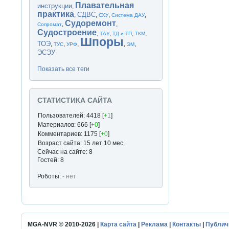
Плавательная
инструкции
,
практика
СДВС
,
,
,
,
СХУ
Система ДАУ
Судоремонт
,
,
Сопромат
Судостроение
,
,
,
,
ТАУ
ТД и ТП
ТКМ
Шпоры
ТОЭ
,
,
,
,
,
ТУС
УРФ
ЭМ
ЭСЭУ
Показать все теги
СТАТИСТИКА САЙТА
Пользователей: 4418 [
+1
]
Материалов: 666 [
+0
]
Комментариев: 1175 [
+0
]
Возраст сайта: 15 лет 10 мес.
Сейчас на сайте: 8
Гостей: 8
Роботы:
- нет
MGA-NVR © 2010-2026 |
Карта сайта
|
Реклама
|
Контакты
|
Публич