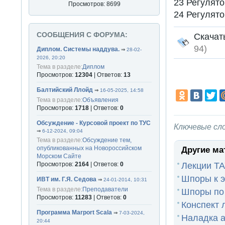
23 Регулято
Просмотров: 8699
24 Регулято
СООБЩЕНИЯ С ФОРУМА:
Скача
94)
Диплом. Системы наддува.
⇒
28-02-
2026, 20:20
Тема в разделе:
Диплом
Просмотров:
12304
| Ответов:
13
Балтийский Ллойд
⇒
16-05-2025, 14:58
Тема в разделе:
Объявления
Просмотров:
1718
| Ответов:
0
Обсуждение - Курсовой проект по ТУС
Ключевые сл
⇒
6-12-2024, 09:04
Тема в разделе:
Обсуждение тем,
Другие ма
опубликованных на Новороссийском
Морском Сайте
Лекции ТА
Просмотров:
2164
| Ответов:
0
Шпоры к 
ИВТ им. Г.Я. Седова
⇒
24-01-2014, 10:31
Тема в разделе:
Преподаватели
Шпоры по 
Просмотров:
11283
| Ответов:
0
Конспект 
Программа Marport Scala
⇒
7-03-2024,
Наладка а
20:44