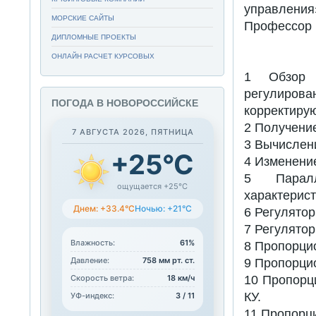
управления»
МОРСКИЕ САЙТЫ
Профессор 
ДИПЛОМНЫЕ ПРОЕКТЫ
ОНЛАЙН РАСЧЕТ КУРСОВЫХ
1 Обзор з
регулиров
ПОГОДА В НОВОРОССИЙСКЕ
корректиру
2 Получени
7 АВГУСТА 2026, ПЯТНИЦА
3 Вычислен
+25°C
4 Изменени
5 Паралл
ощущается +25°C
характерист
Днем: +33.4°C
Ночью: +21°C
6 Регулятор
7 Регулятор
Влажность:
61%
8 Пропорци
Давление:
758 мм рт. ст.
9 Пропорци
10 Пропорц
Скорость ветра:
18 км/ч
КУ.
УФ-индекс:
3 / 11
11 Пропорц