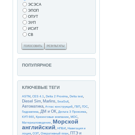
ЭСЭСА
ЭПОП
ОПУТ
ЭУП
ИСИТ
СВ
ГОЛОСОВАТЬ
РЕЗУЛЬТАТЫ
ПОПУЛЯРНОЕ
КЛЮЧЕВЫЕ ТЕГИ
,
,
,
,
ASTM
CES 4.1
Delta 2 Proxima
Delta test
Diesel Sim
Marlins
,
,
,
SeaGull
Автоматика
,
,
,
,
Атлас конструкций
ГВП
ГОС
ДМ и ОК
,
,
,
Гидравлика
Дельта 3 Проксима
,
,
,
КУП 660
Крюинговые компании
МОС
Морской
,
Материаловедение
английский
,
,
НПБИ
Навигация и
ПТЭ и
,
,
,
лоция
ОЭТ
Оперативный план