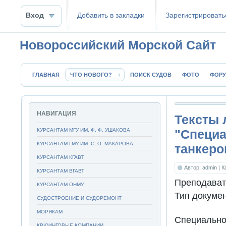
Вход
Добавить в закладки
Зaрeгиcтpиpoвать
Новороссийский Морской Сайт
ГЛАВНАЯ
ЧТО НОВОГО?
ПОИСК СУДОВ
ФОТО
ФОР
НАВИГАЦИЯ
Тексты 
КУРСАНТАМ МГУ ИМ. Ф. Ф. УШАКОВА
"Специа
КУРСАНТАМ ГМУ ИМ. С. О. МАКАРОВА
танкеро
КУРСАНТАМ КГАВТ
Автор: admin
| 
КУРСАНТАМ ВГАВТ
Преподават
КУРСАНТАМ ОНМУ
Тип докуме
СУДОСТРОЕНИЕ И СУДОРЕМОНТ
МОРЯКАМ
Специал
КРЮИНГОВЫЕ КОМПАНИИ