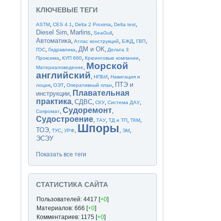
КЛЮЧЕВЫЕ ТЕГИ
,
,
,
,
ASTM
CES 4.1
Delta 2 Proxima
Delta test
Diesel Sim
Marlins
,
,
,
SeaGull
Автоматика
,
,
,
,
Атлас конструкций
БЖД
ГВП
ДМ и ОК
,
,
,
ГОС
Гидравлика
Дельта 3
,
,
,
Проксима
КУП 660
Крюинговые компании
Морской
,
Материаловедение
английский
,
,
НПБИ
Навигация и
ПТЭ и
,
,
,
лоция
ОЭТ
Оперативный план
Плавательная
инструкции
,
практика
СДВС
,
,
,
,
СХУ
Система ДАУ
Судоремонт
,
,
Сопромат
Судостроение
,
,
,
,
ТАУ
ТД и ТП
ТКМ
Шпоры
ТОЭ
,
,
,
,
,
ТУС
УРФ
ЭМ
ЭСЭУ
Показать все теги
СТАТИСТИКА САЙТА
Пользователей: 4417 [
+0
]
Материалов: 666 [
+0
]
Комментариев: 1175 [
+0
]