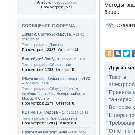
Альбом:
Новороссийск
Методы защ
Просмотров: 7573
берег.
Скачат
СООБЩЕНИЯ С ФОРУМА:
Диплом. Системы наддува.
⇒
28-02-
2026, 20:20
Тема в разделе:
Диплом
Просмотров:
12327
| Ответов:
13
Балтийский Ллойд
⇒
16-05-2025, 14:58
Тема в разделе:
Объявления
Другие ма
Просмотров:
1732
| Ответов:
0
Тексты
Обсуждение - Курсовой проект по ТУС
электрооб
⇒
6-12-2024, 09:04
Тема в разделе:
Обсуждение тем,
Правила м
опубликованных на Новороссийском
Морском Сайте
танкерах
Просмотров:
2179
| Ответов:
0
Вопросы к
ИВТ им. Г.Я. Седова
⇒
24-01-2014, 10:31
Шпоры по
Тема в разделе:
Преподаватели
Требован
Просмотров:
11293
| Ответов:
0
Отчет по п
Программа Marport Scala
⇒
7-03-2024,