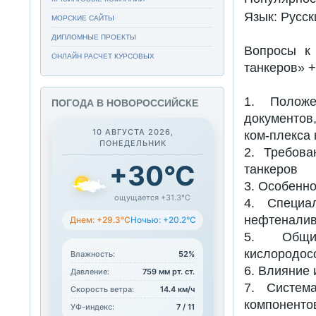
Язык:
Русск
МОРСКИЕ САЙТЫ
ДИПЛОМНЫЕ ПРОЕКТЫ
Вопросы к 
ОНЛАЙН РАСЧЕТ КУРСОВЫХ
танкеров» 
1. Положе
ПОГОДА В НОВОРОССИЙСКЕ
документов
10 АВГУСТА 2026,
ком-плекса 
ПОНЕДЕЛЬНИК
2. Требов
+30°C
танкеров
3. Особенно
ощущается +31.3°C
4. Специа
нефтеналив
Днем: +29.3°C
Ночью: +20.2°C
5. Общи
кислородос
Влажность:
52%
6. Влияние 
Давление:
759 мм рт. ст.
7. Систем
Скорость ветра:
14.4 км/ч
компоненто
УФ-индекс:
7 / 11