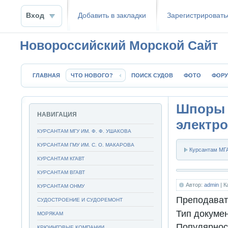
Вход
Добавить в закладки
Зaрeгиcтpиpoвать
Новороссийский Морской Сайт
ГЛАВНАЯ
ЧТО НОВОГО?
ПОИСК СУДОВ
ФОТО
ФОР
Шпоры
НАВИГАЦИЯ
электр
КУРСАНТАМ МГУ ИМ. Ф. Ф. УШАКОВА
КУРСАНТАМ ГМУ ИМ. С. О. МАКАРОВА
Курсантам МГА
КУРСАНТАМ КГАВТ
КУРСАНТАМ ВГАВТ
Автор:
admin
| К
КУРСАНТАМ ОНМУ
Преподават
СУДОСТРОЕНИЕ И СУДОРЕМОНТ
Тип докуме
МОРЯКАМ
Популярнос
КРЮИНГОВЫЕ КОМПАНИИ