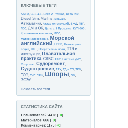
КЛЮЧЕВЫЕ ТЕГИ
,
,
,
,
ASTM
CES 4.1
Delta 2 Proxima
Delta test
Diesel Sim
Marlins
,
,
,
SeaGull
Автоматика
,
,
,
,
Атлас конструкций
БЖД
ГВП
ДМ и ОК
,
,
,
,
ГОС
Дельта 3 Проксима
КУП 660
,
,
Крюинговые компании
МОС
Морской
,
Материаловедение
английский
,
,
НПБИ
Навигация и
ПТЭ и
,
,
,
лоция
ОЭТ
Оперативный план
Плавательная
инструкции
,
практика
СДВС
,
,
,
,
СХУ
Система ДАУ
Судоремонт
,
,
Сопромат
Судостроение
,
,
,
,
ТАУ
ТД и ТП
ТКМ
Шпоры
ТОЭ
,
,
,
,
,
ТУС
УРФ
ЭМ
ЭСЭУ
Показать все теги
СТАТИСТИКА САЙТА
Пользователей: 4418 [
+0
]
Материалов: 666 [
+0
]
Комментариев: 1175 [
+0
]