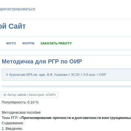
aрeгиcтpиpoваться
ой Сайт
ФОТО
ФОРУМ
ЗАКАЗАТЬ РАБОТУ
Методичка для РГР по ОИР
Курсантам МГА им. адм. Ф.Ф. Ушакова
»
ЭСЭУ
»
3-й курс
»
ОИР
Автор:
admin
| Категория: «ОИР»
Популярность:
0.10
%
Методическое пособие
Тема РГР: «
Прогнозирование прочности и долговечности конструкционны
Содержание:
1. Введение.