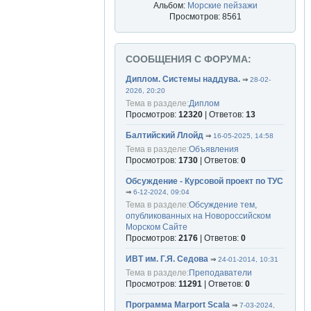
Альбом:
Морские пейзажи
Просмотров: 8561
СООБЩЕНИЯ С ФОРУМА:
Диплом. Системы наддува.
⇒
28-02-
2026, 20:20
Тема в разделе:
Диплом
Просмотров:
12320
| Ответов:
13
Балтийский Ллойд
⇒
16-05-2025, 14:58
Тема в разделе:
Объявления
Просмотров:
1730
| Ответов:
0
Обсуждение - Курсовой проект по ТУС
⇒
6-12-2024, 09:04
Тема в разделе:
Обсуждение тем,
опубликованных на Новороссийском
Морском Сайте
Просмотров:
2176
| Ответов:
0
ИВТ им. Г.Я. Седова
⇒
24-01-2014, 10:31
Тема в разделе:
Преподаватели
Просмотров:
11291
| Ответов:
0
Программа Marport Scala
⇒
7-03-2024,