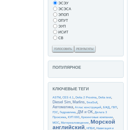
ЭСЭУ
ЭСЭСА
ЭПОП
ОПУТ
ЭУП
ИСИТ
СВ
ГОЛОСОВАТЬ
РЕЗУЛЬТАТЫ
ПОПУЛЯРНОЕ
КЛЮЧЕВЫЕ ТЕГИ
,
,
,
,
ASTM
CES 4.1
Delta 2 Proxima
Delta test
Diesel Sim
Marlins
,
,
,
SeaGull
Автоматика
,
,
,
,
Атлас конструкций
БЖД
ГВП
ДМ и ОК
,
,
,
ГОС
Гидравлика
Дельта 3
,
,
,
Проксима
КУП 660
Крюинговые компании
Морской
,
,
МОС
Материаловедение
английский
,
,
НПБИ
Навигация и