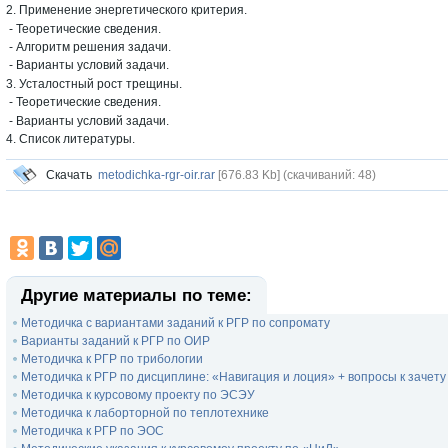
2. Применение энергетического критерия.
- Теоретические сведения.
- Алгоритм решения задачи.
- Варианты условий задачи.
3. Усталостный рост трещины.
- Теоретические сведения.
- Варианты условий задачи.
4. Список литературы.
Скачать
metodichka-rgr-oir.rar
[676.83 Kb] (cкачиваний: 48)
Другие материалы по теме:
Методичка с вариантами заданий к РГР по сопромату
Варианты заданий к РГР по ОИР
Методичка к РГР по трибологии
Методичка к РГР по дисциплине: «Навигация и лоция» + вопросы к зачету
Методичка к курсовому проекту по ЭСЭУ
Методичка к лаборторной по теплотехнике
Методичка к РГР по ЭОС