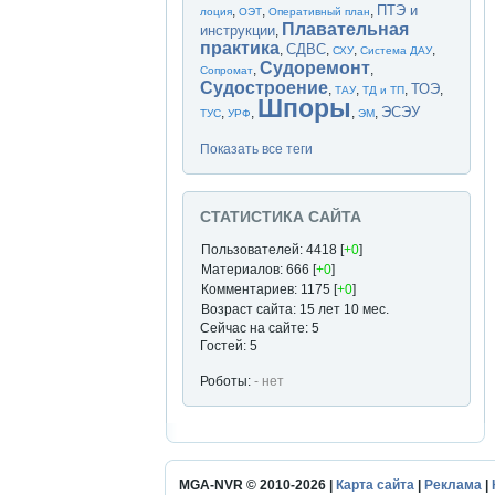
ПТЭ и
,
,
,
лоция
ОЭТ
Оперативный план
Плавательная
инструкции
,
практика
СДВС
,
,
,
,
СХУ
Система ДАУ
Судоремонт
,
,
Сопромат
Судостроение
ТОЭ
,
,
,
,
ТАУ
ТД и ТП
Шпоры
ЭСЭУ
,
,
,
,
ТУС
УРФ
ЭМ
Показать все теги
СТАТИСТИКА САЙТА
Пользователей: 4418 [
+0
]
Материалов: 666 [
+0
]
Комментариев: 1175 [
+0
]
Возраст сайта: 15 лет 10 мес.
Сейчас на сайте: 5
Гостей: 5
Роботы:
- нет
MGA-NVR © 2010-2026 |
Карта сайта
|
Реклама
|