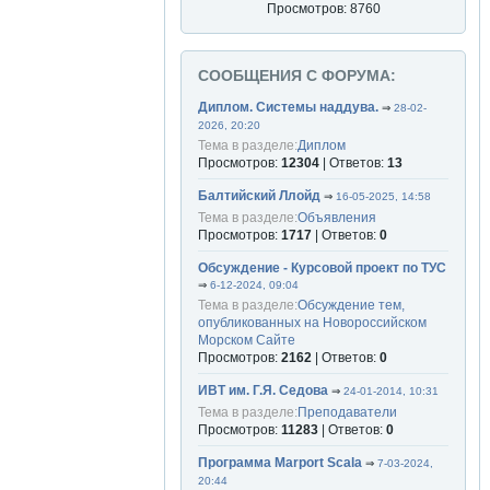
Просмотров: 8760
СООБЩЕНИЯ С ФОРУМА:
Диплом. Системы наддува.
⇒
28-02-
2026, 20:20
Тема в разделе:
Диплом
Просмотров:
12304
| Ответов:
13
Балтийский Ллойд
⇒
16-05-2025, 14:58
Тема в разделе:
Объявления
Просмотров:
1717
| Ответов:
0
Обсуждение - Курсовой проект по ТУС
⇒
6-12-2024, 09:04
Тема в разделе:
Обсуждение тем,
опубликованных на Новороссийском
Морском Сайте
Просмотров:
2162
| Ответов:
0
ИВТ им. Г.Я. Седова
⇒
24-01-2014, 10:31
Тема в разделе:
Преподаватели
Просмотров:
11283
| Ответов:
0
Программа Marport Scala
⇒
7-03-2024,
20:44