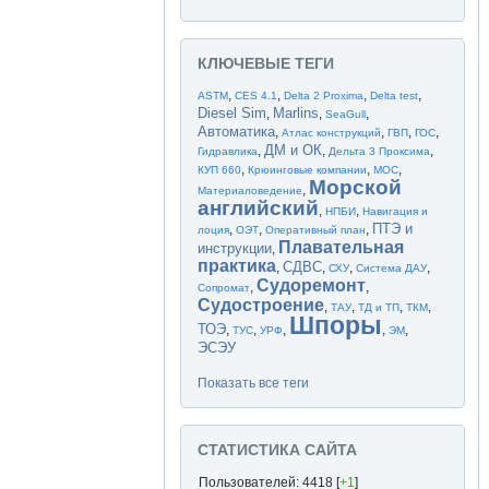
КЛЮЧЕВЫЕ ТЕГИ
,
,
,
,
ASTM
CES 4.1
Delta 2 Proxima
Delta test
Diesel Sim
Marlins
,
,
,
SeaGull
Автоматика
,
,
,
,
Атлас конструкций
ГВП
ГОС
ДМ и ОК
,
,
,
Гидравлика
Дельта 3 Проксима
,
,
,
КУП 660
Крюинговые компании
МОС
Морской
,
Материаловедение
английский
,
,
НПБИ
Навигация и
ПТЭ и
,
,
,
лоция
ОЭТ
Оперативный план
Плавательная
инструкции
,
практика
СДВС
,
,
,
,
СХУ
Система ДАУ
Судоремонт
,
,
Сопромат
Судостроение
,
,
,
,
ТАУ
ТД и ТП
ТКМ
Шпоры
ТОЭ
,
,
,
,
,
ТУС
УРФ
ЭМ
ЭСЭУ
Показать все теги
СТАТИСТИКА САЙТА
Пользователей: 4418 [
+1
]