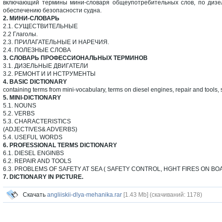
включающий термины мини-словаря общеупотребительных слов, по дизел
обеспечению безопасности судна.
2. МИНИ-СЛОВАРЬ
2.1. СУЩЕСТВИТЕЛЬНЫЕ
2.2 Глаголы.
2.3. ПРИЛАГАТЕЛЬНЫЕ И НАРЕЧИЯ.
2.4. ПОЛЕЗНЫЕ СЛОВА
3. СЛОВАРЬ ПРОФЕССИОНАЛЬНЫХ ТЕРМИНОВ
3.1. ДИЗЕЛЬНЫЕ ДВИГАТЕЛИ
3.2. РЕМОНТ И И НСТРУМЕНТЫ
4. BASIC DICTIONARY
containing terms from mini-vocabulary, terms on diesel engines, repair and tools, s
5. MINI-DICTIONARY
5.1. NOUNS
5.2. VERBS
5.3. CHARACTERISTICS
(ADJECTIVES& ADVERBS)
5.4. USEFUL WORDS
6. PROFESSIONAL TERMS DICTIONARY
6.1. DIESEL ENGINBS
6.2. REPAIR AND TOOLS
6.3. PROBLEMS OF SAFETY AT SEA ( SAFETY CONTROL, HGHT FIRES ON B
7. DICTIONARY IN PICTURE.
Скачать
angliiskii-dlya-mehanika.rar
[1.43 Mb] (cкачиваний: 1178)