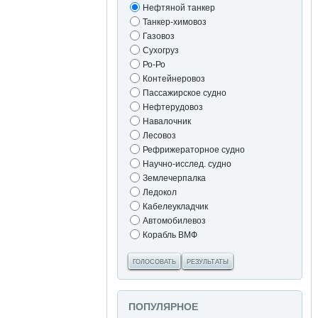
Нефтяной танкер
Танкер-химовоз
Газовоз
Сухогруз
Ро-Ро
Контейнеровоз
Пассажирское судно
Нефтерудовоз
Навалочник
Лесовоз
Рефрижераторное судно
Научно-исслед. судно
Землечерпалка
Ледокол
Кабелеукладчик
Автомобилевоз
Корабль ВМФ
ГОЛОСОВАТЬ
РЕЗУЛЬТАТЫ
ПОПУЛЯРНОЕ