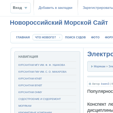
Вход
Добавить в закладки
Зaрeгиcтpиpoвать
Новороссийский Морской Сайт
ГЛАВНАЯ
ЧТО НОВОГО?
ПОИСК СУДОВ
ФОТО
ФОР
Электр
НАВИГАЦИЯ
КУРСАНТАМ МГУ ИМ. Ф. Ф. УШАКОВА
Морякам
»
Эл
КУРСАНТАМ ГМУ ИМ. С. О. МАКАРОВА
КУРСАНТАМ КГАВТ
Автор:
kwen3
| 
КУРСАНТАМ ВГАВТ
Популярнос
КУРСАНТАМ ОНМУ
СУДОСТРОЕНИЕ И СУДОРЕМОНТ
Конспект л
МОРЯКАМ
дисциплины
КРЮИНГОВЫЕ КОМПАНИИ