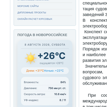
специально
МОРСКИЕ САЙТЫ
тация судо
ДИПЛОМНЫЕ ПРОЕКТЫ
заведений 3
ОНЛАЙН РАСЧЕТ КУРСОВЫХ
В конспек
электрообор
Конспект с
ПОГОДА В НОВОРОССИЙСКЕ
эксплуат
электробор
8 АВГУСТА 2026, СУББОТА
Порядок из
+26°C
и наиболее
развития э
ощущается +26°C
Значительн
Днем: +31°C
Ночью: +23°C
вопросам,
судового э
Влажность:
84%
обслуживан
Давление:
756 мм рт. ст.
Скорость ветра:
10.8 км/ч
При сост
УФ-индекс:
8 / 11
международ
в том числе