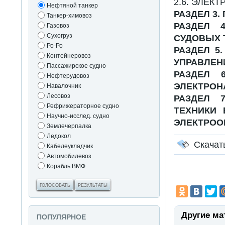
2.6. ЭЛЕ
Нефтяной танкер
РАЗДЕЛ 3
Танкер-химовоз
РАЗДЕЛ 
Газовоз
Сухогруз
СУДОВЫХ 
Ро-Ро
РАЗДЕЛ 5
Контейнеровоз
УПРАВЛЕН
Пассажирское судно
РАЗДЕЛ 
Нефтерудовоз
ЭЛЕКТРОН
Навалочник
Лесовоз
РАЗДЕЛ 
Рефрижераторное судно
ТЕХНИКИ 
Научно-исслед. судно
ЭЛЕКТРОО
Землечерпалка
Ледокол
Скачат
Кабелеукладчик
Автомобилевоз
Корабль ВМФ
ГОЛОСОВАТЬ
РЕЗУЛЬТАТЫ
Другие ма
ПОПУЛЯРНОЕ