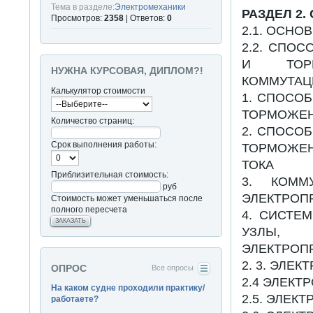
Тема в разделе:
Электромеханики
РАЗДЕЛ 2
Просмотров:
2358
| Ответов:
0
2.1. ОСНО
2.2. СПО
И ТОРМ
НУЖНА КУРСОВАЯ, ДИПЛОМ?!
КОММУТАЦ
Калькулятор стоимости
1. СПОСО
ТОРМОЖЕН
Количество страниц:
2. СПОСО
Срок выполнения работы:
ТОРМОЖЕН
ТОКА
Приблизительная стоимость:
3. КОММ
руб
ЭЛЕКТРОП
Стоимость может уменьшаться после
полного пересчета
4. СИСТЕ
ЗАКАЗАТЬ
УЗЛЫ, 
ЭЛЕКТРОП
2. 3. ЭЛЕ
ОПРОС
Все опросы
2.4 ЭЛЕК
На каком судне проходили практику/
2.5. ЭЛЕ
работаете?