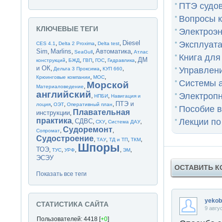
ПТЭ судов
Вопросы к
КЛЮЧЕВЫЕ ТЕГИ
Электроэн
Diesel
Эксплуата
,
,
,
CES 4.1
Delta 2 Proxima
Delta test
Sim
Marlins
Автоматика
,
,
,
,
SeaGull
Атлас
Книга для
ДМ
,
,
,
,
,
конструкций
БЖД
ГВП
ГОС
Гидравлика
и ОК
,
,
,
Управлени
Дельта 3 Проксима
КУП 660
,
,
Крюинговые компании
МОС
Системы а
Морской
,
Материаловедение
английский
Электропн
,
,
НПБИ
Навигация и
ПТЭ и
,
,
,
лоция
ОЭТ
Оперативный план
Пособие в
Плавательная
инструкции
,
практика
Лекции п
СДВС
,
,
,
,
СХУ
Система ДАУ
Судоремонт
,
,
Сопромат
Судостроение
,
,
,
,
ТАУ
ТД и ТП
ТКМ
Шпоры
ТОЭ
,
,
,
,
,
ТУС
УРФ
ЭМ
ЭСЭУ
ОСТАВИТЬ 
Показать все теги
yekob
СТАТИСТИКА САЙТА
9 авгу
Пользователей: 4418 [
+0
]