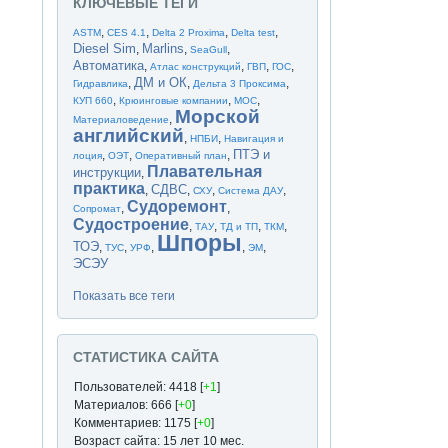
КЛЮЧЕВЫЕ ТЕГИ
,
,
,
,
ASTM
CES 4.1
Delta 2 Proxima
Delta test
Diesel Sim
Marlins
,
,
,
SeaGull
Автоматика
,
,
,
,
Атлас конструкций
ГВП
ГОС
ДМ и ОК
,
,
,
Гидравлика
Дельта 3 Проксима
,
,
,
КУП 660
Крюинговые компании
МОС
Морской
,
Материаловедение
английский
,
,
НПБИ
Навигация и
ПТЭ и
,
,
,
лоция
ОЭТ
Оперативный план
Плавательная
инструкции
,
практика
СДВС
,
,
,
,
СХУ
Система ДАУ
Судоремонт
,
,
Сопромат
Судостроение
,
,
,
,
ТАУ
ТД и ТП
ТКМ
Шпоры
ТОЭ
,
,
,
,
,
ТУС
УРФ
ЭМ
ЭСЭУ
Показать все теги
СТАТИСТИКА САЙТА
Пользователей: 4418 [
+1
]
Материалов: 666 [
+0
]
Комментариев: 1175 [
+0
]
Возраст сайта: 15 лет 10 мес.