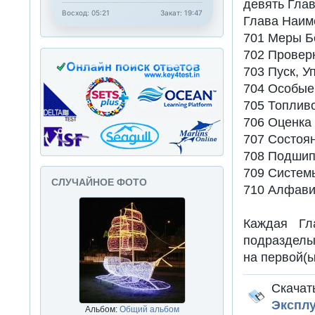
девять Глав
Восход: 05:21
Закат: 19:47
Глава Наим
701 Меры Б
702 Провер
703 Пуск, У
704 Особые
705 Топлив
706 Оценка
707 Состоя
708 Подшип
709 Систе
СЛУЧАЙНОЕ ФОТО
710 Алфави
Каждая Гл
подразделы
на первой(ы
Скачат
Эксплу
Альбом:
Общий альбом