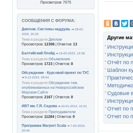
Просмотров: 7075
СООБЩЕНИЯ С ФОРУМА:
Диплом. Системы наддува.
⇒
28-02-
2026, 20:20
Другие ма
Тема в разделе:
Диплом
Просмотров:
12306
| Ответов:
13
Инструкц
Балтийский Ллойд
Инструкци
⇒
16-05-2025, 14:58
Тема в разделе:
Объявления
Отчёт по 
Просмотров:
1723
| Ответов:
0
Шаблон к
Обсуждение - Курсовой проект по ТУС
Практичес
⇒
6-12-2024, 09:04
Тема в разделе:
Обсуждение тем,
Методичка
опубликованных на Новороссийском
Судовые 
Морском Сайте
Просмотров:
2167
| Ответов:
0
Инструкци
ИВТ им. Г.Я. Седова
⇒
24-01-2014, 10:31
Отчет по п
Тема в разделе:
Преподаватели
Отчет по 
Просмотров:
11284
| Ответов:
0
Программа Marport Scala
⇒
7-03-2024,
20:44