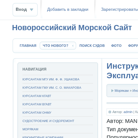
Вход
Добавить в закладки
Зaрeгиcтpиpoвать
Новороссийский Морской Сайт
ГЛАВНАЯ
ЧТО НОВОГО?
ПОИСК СУДОВ
ФОТО
ФОР
Инстру
НАВИГАЦИЯ
Эксплу
КУРСАНТАМ МГУ ИМ. Ф. Ф. УШАКОВА
КУРСАНТАМ ГМУ ИМ. С. О. МАКАРОВА
Морякам
»
Ин
КУРСАНТАМ КГАВТ
КУРСАНТАМ ВГАВТ
Автор:
admin
| К
КУРСАНТАМ ОНМУ
Автор:
MAN 
СУДОСТРОЕНИЕ И СУДОРЕМОНТ
Тип докуме
МОРЯКАМ
Популярнос
КРЮИНГОВЫЕ КОМПАНИИ