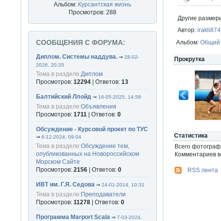
Альбом:
Курсантская жизнь
Просмотров: 288
Другие размер
Автор:
irakli87
СООБЩЕНИЯ С ФОРУМА:
Альбом:
Общий
Диплом. Системы наддува.
⇒
28-02-
Прокрутка
2026, 20:20
Тема в разделе:
Диплом
Просмотров:
12294
| Ответов:
13
Балтийский Ллойд
⇒
16-05-2025, 14:58
Тема в разделе:
Объявления
Просмотров:
1711
| Ответов:
0
Обсуждение - Курсовой проект по ТУС
Статистика
⇒
6-12-2024, 09:04
Тема в разделе:
Обсуждение тем,
Всего фотогра
опубликованных на Новороссийском
Комментариев вс
Морском Сайте
Просмотров:
2156
| Ответов:
0
RSS лента
ИВТ им. Г.Я. Седова
⇒
24-01-2014, 10:31
Тема в разделе:
Преподаватели
Просмотров:
11278
| Ответов:
0
Программа Marport Scala
⇒
7-03-2024,