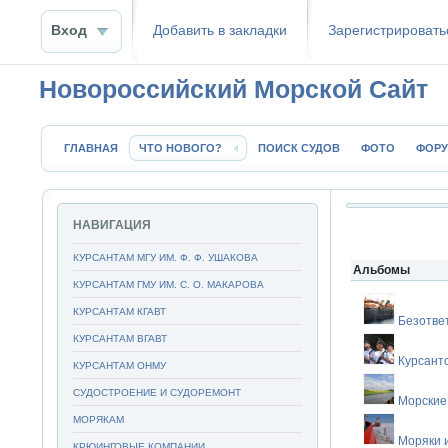
Вход
Добавить в закладки
Зaрeгиcтpиpoвать
Новороссийский Морской Сайт
ГЛАВНАЯ
ЧТО НОВОГО?
ПОИСК СУДОВ
ФОТО
ФОР
НАВИГАЦИЯ
КУРСАНТАМ МГУ ИМ. Ф. Ф. УШАКОВА
Альбомы
КУРСАНТАМ ГМУ ИМ. С. О. МАКАРОВА
КУРСАНТАМ КГАВТ
Безотве
КУРСАНТАМ ВГАВТ
Курсант
КУРСАНТАМ ОНМУ
СУДОСТРОЕНИЕ И СУДОРЕМОНТ
Морские
МОРЯКАМ
Моряки 
КРЮИНГОВЫЕ КОМПАНИИ