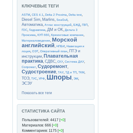
КЛЮЧЕВЫЕ ТЕГИ
,
,
,
,
ASTM
CES 4.1
Delta 2 Proxima
Delta test
Diesel Sim
Marlins
,
,
,
SeaGull
Автоматика
,
,
,
,
Атлас конструкций
БЖД
ГВП
ДМ и ОК
,
,
,
ГОС
Гидравлика
Дельта 3
,
,
,
Проксима
КУП 660
Крюинговые компании
Морской
,
Материаловедение
английский
,
,
НПБИ
Навигация и
ПТЭ и
,
,
,
лоция
ОЭТ
Оперативный план
Плавательная
инструкции
,
практика
СДВС
,
,
,
,
СХУ
Система ДАУ
Судоремонт
,
,
Сопромат
Судостроение
,
,
,
,
ТАУ
ТД и ТП
ТКМ
Шпоры
ТОЭ
,
,
,
,
,
ТУС
УРФ
ЭМ
ЭСЭУ
Показать все теги
СТАТИСТИКА САЙТА
Пользователей: 4417 [
+0
]
Материалов: 666 [
+0
]
Комментариев: 1175 [
+0
]