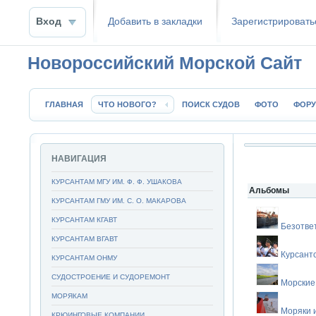
Вход
Добавить в закладки
Зaрeгиcтpиpoвать
Новороссийский Морской Сайт
ГЛАВНАЯ
ЧТО НОВОГО?
ПОИСК СУДОВ
ФОТО
ФОР
НАВИГАЦИЯ
КУРСАНТАМ МГУ ИМ. Ф. Ф. УШАКОВА
Альбомы
КУРСАНТАМ ГМУ ИМ. С. О. МАКАРОВА
КУРСАНТАМ КГАВТ
Безотве
КУРСАНТАМ ВГАВТ
Курсант
КУРСАНТАМ ОНМУ
СУДОСТРОЕНИЕ И СУДОРЕМОНТ
Морские
МОРЯКАМ
Моряки 
КРЮИНГОВЫЕ КОМПАНИИ