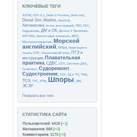
КЛЮЧЕВЫЕ ТЕГИ
,
,
,
,
ASTM
CES 4.1
Delta 2 Proxima
Delta test
Diesel Sim
Marlins
,
,
,
SeaGull
Автоматика
,
,
,
,
Атлас конструкций
ГВП
ГОС
ДМ и ОК
,
,
,
Гидравлика
Дельта 3 Проксима
,
,
,
КУП 660
Крюинговые компании
МОС
Морской
,
Материаловедение
английский
,
,
НПБИ
Навигация и
ПТЭ и
,
,
,
лоция
ОЭТ
Оперативный план
Плавательная
инструкции
,
практика
СДВС
,
,
,
,
СХУ
Система ДАУ
Судоремонт
,
,
Сопромат
Судостроение
,
,
,
,
ТАУ
ТД и ТП
ТКМ
Шпоры
ТОЭ
,
,
,
,
,
ТУС
УРФ
ЭМ
ЭСЭУ
Показать все теги
СТАТИСТИКА САЙТА
Пользователей: 4418 [
+1
]
Материалов: 666 [
+0
]
Комментариев: 1175 [
+0
]