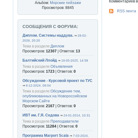
Комментариев вс
Альбом:
Морские пейзажи
Просмотров: 8845
RSS лента
СООБЩЕНИЯ С ФОРУМА:
Диплом. Системы наддува.
⇒
28-02-
2026, 20:20
Тема в разделе:
Диплом
Просмотров:
12307
| Ответов:
13
Балтийский Ллойд
⇒
16-05-2025, 14:58
Тема в разделе:
Объявления
Просмотров:
1723
| Ответов:
0
Обсуждение - Курсовой проект по ТУС
⇒
6-12-2024, 09:04
Тема в разделе:
Обсуждение тем,
опубликованных на Новороссийском
Морском Сайте
Просмотров:
2167
| Ответов:
0
ИВТ им. Г.Я. Седова
⇒
24-01-2014, 10:31
Тема в разделе:
Преподаватели
Просмотров:
11284
| Ответов:
0
Программа Marport Scala
⇒
7-03-2024,