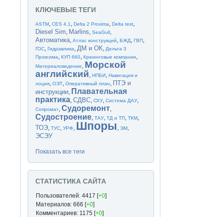
КЛЮЧЕВЫЕ ТЕГИ
,
,
,
,
ASTM
CES 4.1
Delta 2 Proxima
Delta test
Diesel Sim
Marlins
,
,
,
SeaGull
Автоматика
,
,
,
,
Атлас конструкций
БЖД
ГВП
ДМ и ОК
,
,
,
ГОС
Гидравлика
Дельта 3
,
,
,
Проксима
КУП 660
Крюинговые компании
Морской
,
Материаловедение
английский
,
,
НПБИ
Навигация и
ПТЭ и
,
,
,
лоция
ОЭТ
Оперативный план
Плавательная
инструкции
,
практика
СДВС
,
,
,
,
СХУ
Система ДАУ
Судоремонт
,
,
Сопромат
Судостроение
,
,
,
,
ТАУ
ТД и ТП
ТКМ
Шпоры
ТОЭ
,
,
,
,
,
ТУС
УРФ
ЭМ
ЭСЭУ
Показать все теги
СТАТИСТИКА САЙТА
Пользователей: 4417 [
+0
]
Материалов: 666 [
+0
]
Комментариев: 1175 [
+0
]