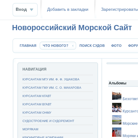
Вход
Добавить в закладки
Зaрeгиcтpиpoвать
Новороссийский Морской Сайт
ГЛАВНАЯ
ЧТО НОВОГО?
ПОИСК СУДОВ
ФОТО
ФОР
НАВИГАЦИЯ
КУРСАНТАМ МГУ ИМ. Ф. Ф. УШАКОВА
Альбомы
КУРСАНТАМ ГМУ ИМ. С. О. МАКАРОВА
КУРСАНТАМ КГАВТ
Безотве
КУРСАНТАМ ВГАВТ
Курсант
КУРСАНТАМ ОНМУ
СУДОСТРОЕНИЕ И СУДОРЕМОНТ
Морские
МОРЯКАМ
Моряки 
КРЮИНГОВЫЕ КОМПАНИИ