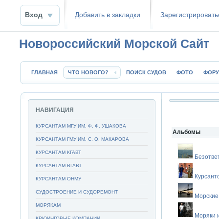
Вход
Добавить в закладки
Зaрeгиcтpиpoвать
Новороссийский Морской Сайт
ГЛАВНАЯ
ЧТО НОВОГО?
ПОИСК СУДОВ
ФОТО
ФОР
НАВИГАЦИЯ
КУРСАНТАМ МГУ ИМ. Ф. Ф. УШАКОВА
Альбомы
КУРСАНТАМ ГМУ ИМ. С. О. МАКАРОВА
КУРСАНТАМ КГАВТ
Безотве
КУРСАНТАМ ВГАВТ
Курсант
КУРСАНТАМ ОНМУ
СУДОСТРОЕНИЕ И СУДОРЕМОНТ
Морские
МОРЯКАМ
Моряки 
КРЮИНГОВЫЕ КОМПАНИИ