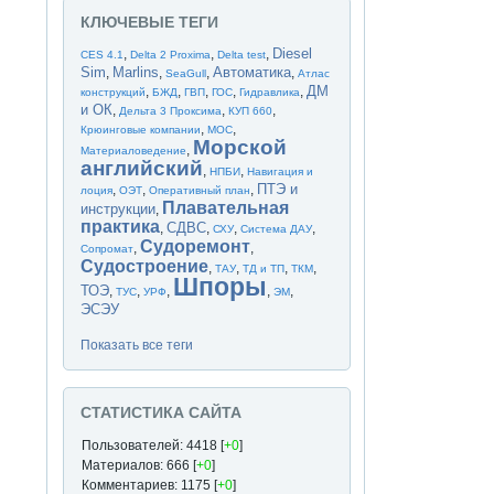
КЛЮЧЕВЫЕ ТЕГИ
Diesel
,
,
,
CES 4.1
Delta 2 Proxima
Delta test
Sim
Marlins
Автоматика
,
,
,
,
SeaGull
Атлас
ДМ
,
,
,
,
,
конструкций
БЖД
ГВП
ГОС
Гидравлика
и ОК
,
,
,
Дельта 3 Проксима
КУП 660
,
,
Крюинговые компании
МОС
Морской
,
Материаловедение
английский
,
,
НПБИ
Навигация и
ПТЭ и
,
,
,
лоция
ОЭТ
Оперативный план
Плавательная
инструкции
,
практика
СДВС
,
,
,
,
СХУ
Система ДАУ
Судоремонт
,
,
Сопромат
Судостроение
,
,
,
,
ТАУ
ТД и ТП
ТКМ
Шпоры
ТОЭ
,
,
,
,
,
ТУС
УРФ
ЭМ
ЭСЭУ
Показать все теги
СТАТИСТИКА САЙТА
Пользователей: 4418 [
+0
]
Материалов: 666 [
+0
]
Комментариев: 1175 [
+0
]