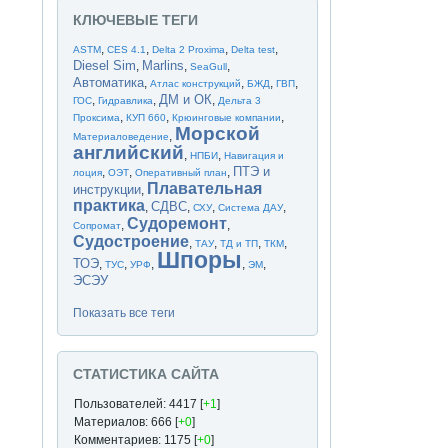
КЛЮЧЕВЫЕ ТЕГИ
,
,
,
,
ASTM
CES 4.1
Delta 2 Proxima
Delta test
Diesel Sim
Marlins
,
,
,
SeaGull
Автоматика
,
,
,
,
Атлас конструкций
БЖД
ГВП
ДМ и ОК
,
,
,
ГОС
Гидравлика
Дельта 3
,
,
,
Проксима
КУП 660
Крюинговые компании
Морской
,
Материаловедение
английский
,
,
НПБИ
Навигация и
ПТЭ и
,
,
,
лоция
ОЭТ
Оперативный план
Плавательная
инструкции
,
практика
СДВС
,
,
,
,
СХУ
Система ДАУ
Судоремонт
,
,
Сопромат
Судостроение
,
,
,
,
ТАУ
ТД и ТП
ТКМ
Шпоры
ТОЭ
,
,
,
,
,
ТУС
УРФ
ЭМ
ЭСЭУ
Показать все теги
СТАТИСТИКА САЙТА
Пользователей: 4417 [
+1
]
Материалов: 666 [
+0
]
Комментариев: 1175 [
+0
]