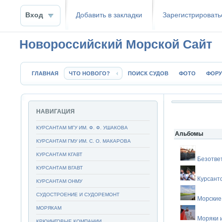
Вход
Добавить в закладки
Зaрeгиcтpиpoвать
Новороссийский Морской Сайт
ГЛАВНАЯ
ЧТО НОВОГО?
ПОИСК СУДОВ
ФОТО
ФОР
НАВИГАЦИЯ
КУРСАНТАМ МГУ ИМ. Ф. Ф. УШАКОВА
Альбомы
КУРСАНТАМ ГМУ ИМ. С. О. МАКАРОВА
КУРСАНТАМ КГАВТ
Безотве
КУРСАНТАМ ВГАВТ
Курсант
КУРСАНТАМ ОНМУ
СУДОСТРОЕНИЕ И СУДОРЕМОНТ
Морские
МОРЯКАМ
Моряки 
КРЮИНГОВЫЕ КОМПАНИИ