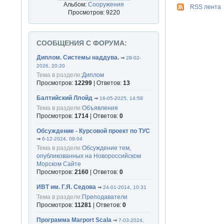
Альбом:
Сооружения
RSS лента
Просмотров: 9220
СООБЩЕНИЯ С ФОРУМА:
Диплом. Системы наддува.
⇒
28-02-
2026, 20:20
Тема в разделе:
Диплом
Просмотров:
12299
| Ответов:
13
Балтийский Ллойд
⇒
16-05-2025, 14:58
Тема в разделе:
Объявления
Просмотров:
1714
| Ответов:
0
Обсуждение - Курсовой проект по ТУС
⇒
6-12-2024, 09:04
Тема в разделе:
Обсуждение тем,
опубликованных на Новороссийском
Морском Сайте
Просмотров:
2160
| Ответов:
0
ИВТ им. Г.Я. Седова
⇒
24-01-2014, 10:31
Тема в разделе:
Преподаватели
Просмотров:
11281
| Ответов:
0
Программа Marport Scala
⇒
7-03-2024,