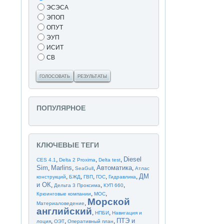
ЭСЭСА
ЭПОП
ОПУТ
ЭУП
ИСИТ
СВ
ГОЛОСОВАТЬ
РЕЗУЛЬТАТЫ
ПОПУЛЯРНОЕ
КЛЮЧЕВЫЕ ТЕГИ
Diesel
,
,
,
CES 4.1
Delta 2 Proxima
Delta test
Sim
Marlins
Автоматика
,
,
,
,
SeaGull
Атлас
ДМ
,
,
,
,
,
конструкций
БЖД
ГВП
ГОС
Гидравлика
и ОК
,
,
,
Дельта 3 Проксима
КУП 660
,
,
Крюинговые компании
МОС
Морской
,
Материаловедение
английский
,
,
НПБИ
Навигация и
ПТЭ и
,
,
,
лоция
ОЭТ
Оперативный план