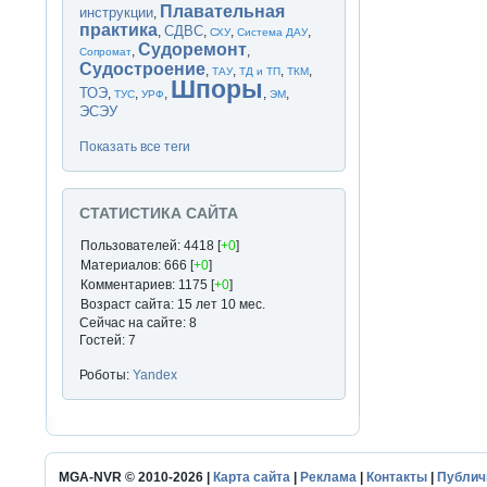
Плавательная
инструкции
,
практика
СДВС
,
,
,
,
СХУ
Система ДАУ
Судоремонт
,
,
Сопромат
Судостроение
,
,
,
,
ТАУ
ТД и ТП
ТКМ
Шпоры
ТОЭ
,
,
,
,
,
ТУС
УРФ
ЭМ
ЭСЭУ
Показать все теги
СТАТИСТИКА САЙТА
Пользователей: 4418 [
+0
]
Материалов: 666 [
+0
]
Комментариев: 1175 [
+0
]
Возраст сайта: 15 лет 10 мес.
Сейчас на сайте: 8
Гостей: 7
Роботы:
Yandex
MGA-NVR © 2010-2026 |
Карта сайта
|
Реклама
|
Контакты
|
Публич