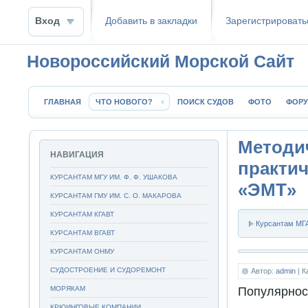
Вход
Добавить в закладки
Зaрeгиcтpиpoвать
Новороссийский Морской Сайт
ГЛАВНАЯ
ЧТО НОВОГО?
ПОИСК СУДОВ
ФОТО
ФОР
Методи
НАВИГАЦИЯ
практи
КУРСАНТАМ МГУ ИМ. Ф. Ф. УШАКОВА
«ЭМТ»
КУРСАНТАМ ГМУ ИМ. С. О. МАКАРОВА
КУРСАНТАМ КГАВТ
Курсантам МГА
КУРСАНТАМ ВГАВТ
КУРСАНТАМ ОНМУ
СУДОСТРОЕНИЕ И СУДОРЕМОНТ
Автор:
admin
| К
МОРЯКАМ
Популярнос
КРЮИНГОВЫЕ КОМПАНИИ