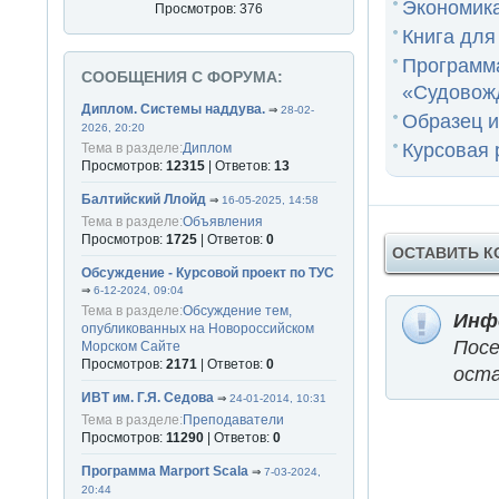
Экономика
Просмотров: 376
Книга для
Програм
СООБЩЕНИЯ С ФОРУМА:
«Судовож
Диплом. Системы наддува.
⇒
28-02-
Образец 
2026, 20:20
Курсовая 
Тема в разделе:
Диплом
Просмотров:
12315
| Ответов:
13
Балтийский Ллойд
⇒
16-05-2025, 14:58
Тема в разделе:
Объявления
Просмотров:
1725
| Ответов:
0
ОСТАВИТЬ 
Обсуждение - Курсовой проект по ТУС
⇒
6-12-2024, 09:04
Тема в разделе:
Обсуждение тем,
Инф
опубликованных на Новороссийском
Пос
Морском Сайте
Просмотров:
2171
| Ответов:
0
оста
ИВТ им. Г.Я. Седова
⇒
24-01-2014, 10:31
Тема в разделе:
Преподаватели
Просмотров:
11290
| Ответов:
0
Программа Marport Scala
⇒
7-03-2024,
20:44