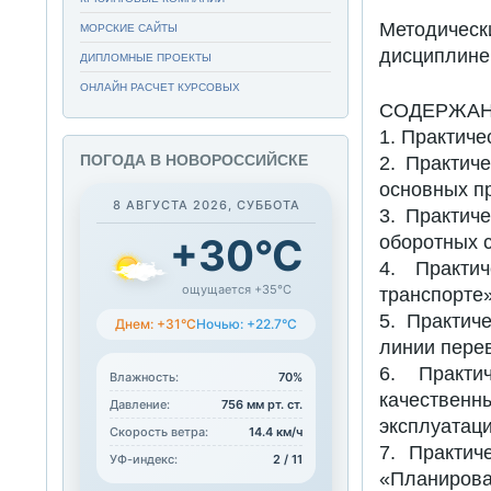
Методическ
МОРСКИЕ САЙТЫ
дисциплин
ДИПЛОМНЫЕ ПРОЕКТЫ
ОНЛАЙН РАСЧЕТ КУРСОВЫХ
СОДЕРЖАН
1. Практиче
ПОГОДА В НОВОРОССИЙСКЕ
2. Практич
основных п
8 АВГУСТА 2026, СУББОТА
3. Практич
+30°C
оборотных 
4. Практи
ощущается +35°C
транспорте
5. Практич
Днем: +31°C
Ночью: +22.7°C
линии пере
6. Практи
Влажность:
70%
качествен
Давление:
756 мм рт. ст.
эксплуатац
Скорость ветра:
14.4 км/ч
7. Практич
УФ-индекс:
2 / 11
«Планиров