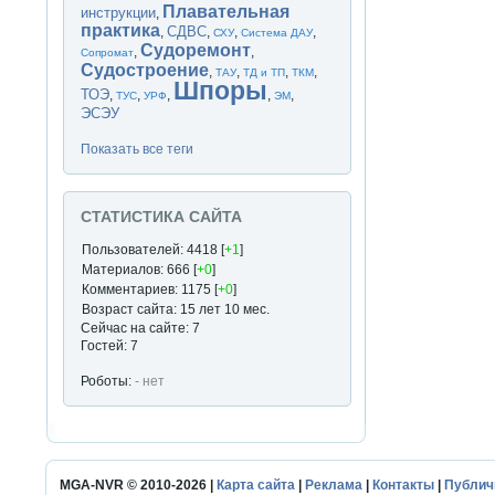
Плавательная
инструкции
,
практика
СДВС
,
,
,
,
СХУ
Система ДАУ
Судоремонт
,
,
Сопромат
Судостроение
,
,
,
,
ТАУ
ТД и ТП
ТКМ
Шпоры
ТОЭ
,
,
,
,
,
ТУС
УРФ
ЭМ
ЭСЭУ
Показать все теги
СТАТИСТИКА САЙТА
Пользователей: 4418 [
+1
]
Материалов: 666 [
+0
]
Комментариев: 1175 [
+0
]
Возраст сайта: 15 лет 10 мес.
Сейчас на сайте: 7
Гостей: 7
Роботы:
- нет
MGA-NVR © 2010-2026 |
Карта сайта
|
Реклама
|
Контакты
|
Публич