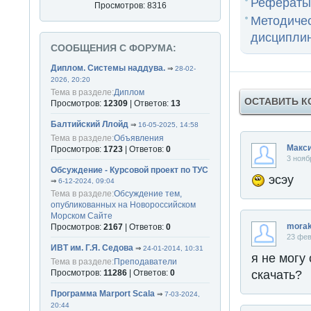
Рефераты
Просмотров: 8316
Методиче
дисциплин
СООБЩЕНИЯ С ФОРУМА:
Диплом. Системы наддува.
⇒
28-02-
2026, 20:20
Тема в разделе:
Диплом
ОСТАВИТЬ 
Просмотров:
12309
| Ответов:
13
Балтийский Ллойд
⇒
16-05-2025, 14:58
Тема в разделе:
Объявления
Макс
Просмотров:
1723
| Ответов:
0
3 нояб
Обсуждение - Курсовой проект по ТУС
эсэу
⇒
6-12-2024, 09:04
Тема в разделе:
Обсуждение тем,
опубликованных на Новороссийском
Морском Сайте
morak
Просмотров:
2167
| Ответов:
0
23 фев
ИВТ им. Г.Я. Седова
⇒
24-01-2014, 10:31
я не могу
Тема в разделе:
Преподаватели
Просмотров:
11286
| Ответов:
0
скачать?
Программа Marport Scala
⇒
7-03-2024,
20:44