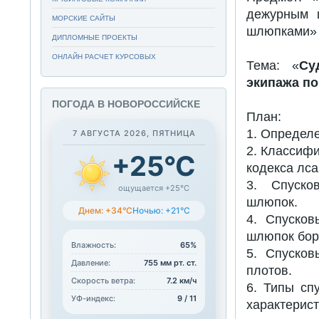
дежурным 
МОРСКИЕ САЙТЫ
шлюпками»
ДИПЛОМНЫЕ ПРОЕКТЫ
ОНЛАЙН РАСЧЕТ КУРСОВЫХ
Тема: «
Су
экипажа п
ПОГОДА В НОВОРОССИЙСКЕ
План:
1. Определ
7 АВГУСТА 2026, ПЯТНИЦА
2. Классифи
+25°C
кодекса лса
3. Спуско
ощущается +25°C
шлюпок.
Днем: +34°C
Ночью: +21°C
4. Спусков
шлюпок бор
Влажность:
65%
5. Спусков
Давление:
755 мм рт. ст.
плотов.
Скорость ветра:
7.2 км/ч
6. Типы сп
УФ-индекс:
9 / 11
характерис