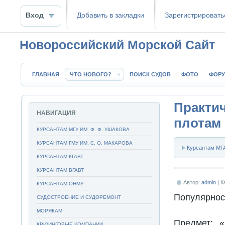
Вход
Добавить в закладки
Зaрeгиcтpиpoвать
Новороссийский Морской Сайт
ГЛАВНАЯ
ЧТО НОВОГО?
ПОИСК СУДОВ
ФОТО
ФОР
Практи
НАВИГАЦИЯ
плотам
КУРСАНТАМ МГУ ИМ. Ф. Ф. УШАКОВА
КУРСАНТАМ ГМУ ИМ. С. О. МАКАРОВА
Курсантам МГА
КУРСАНТАМ КГАВТ
КУРСАНТАМ ВГАВТ
Автор:
admin
| К
КУРСАНТАМ ОНМУ
Популярнос
СУДОСТРОЕНИЕ И СУДОРЕМОНТ
МОРЯКАМ
Предмет: 
КРЮИНГОВЫЕ КОМПАНИИ