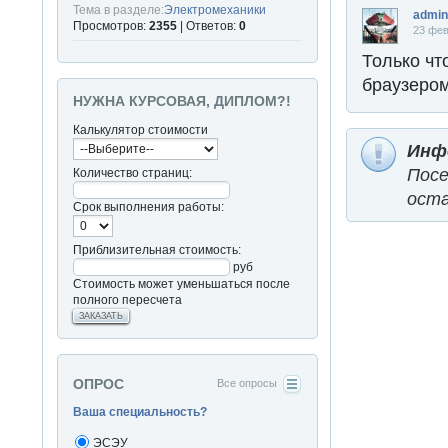
Тема в разделе:
Электромеханики
admin
Просмотров:
2355
| Ответов:
0
23 фев
Только чт
Город: Ново
браузером
ВУЗ: МГА им.
НУЖНА КУРСОВАЯ, ДИПЛОМ?!
Калькулятор стоимости
Инф
Пос
Количество страниц:
оста
Срок выполнения работы:
Приблизительная стоимость:
руб
Стоимость может уменьшаться после
полного пересчета
ЗАКАЗАТЬ
ОПРОС
Все опросы
Ваша специальность?
ЭСЭУ