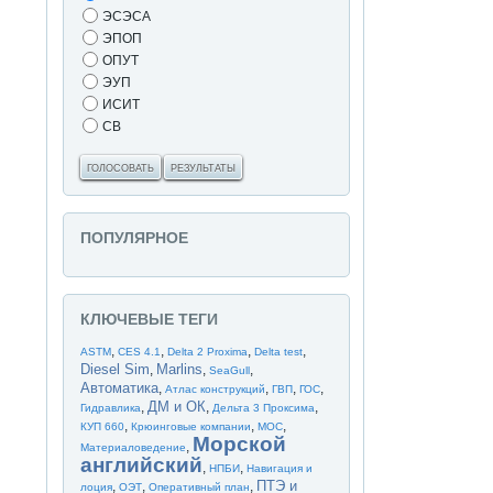
ЭСЭСА
ЭПОП
ОПУТ
ЭУП
ИСИТ
СВ
ГОЛОСОВАТЬ
РЕЗУЛЬТАТЫ
ПОПУЛЯРНОЕ
КЛЮЧЕВЫЕ ТЕГИ
,
,
,
,
ASTM
CES 4.1
Delta 2 Proxima
Delta test
Diesel Sim
Marlins
,
,
,
SeaGull
Автоматика
,
,
,
,
Атлас конструкций
ГВП
ГОС
ДМ и ОК
,
,
,
Гидравлика
Дельта 3 Проксима
,
,
,
КУП 660
Крюинговые компании
МОС
Морской
,
Материаловедение
английский
,
,
НПБИ
Навигация и
ПТЭ и
,
,
,
лоция
ОЭТ
Оперативный план