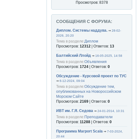
Просмотров: 8378
СООБЩЕНИЯ С ФОРУМА:
Диплом. Системы наддува.
⇒
28-02-
2026, 20:20
Тема в разделе:
Диплом
Просмотров:
12312
| Ответов:
13
Балтийский Ллойд
⇒
16-05-2025, 14:58
Тема в разделе:
Объявления
Просмотров:
1724
| Ответов:
0
Обсуждение - Курсовой проект по ТУС
⇒
6-12-2024, 09:04
Тема в разделе:
Обсуждение тем,
опубликованных на Новороссийском
Морском Сайте
Просмотров:
2169
| Ответов:
0
ИВТ им. Г.Я. Седова
⇒
24-01-2014, 10:31
Тема в разделе:
Преподаватели
Просмотров:
11288
| Ответов:
0
Программа Marport Scala
⇒
7-03-2024,
20:44