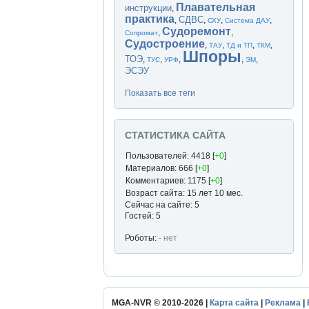
Плавательная
инструкции
,
практика
СДВС
,
,
,
,
СХУ
Система ДАУ
Судоремонт
,
,
Сопромат
Судостроение
,
,
,
,
ТАУ
ТД и ТП
ТКМ
Шпоры
ТОЭ
,
,
,
,
,
ТУС
УРФ
ЭМ
ЭСЭУ
Показать все теги
СТАТИСТИКА САЙТА
Пользователей: 4418 [
+0
]
Материалов: 666 [
+0
]
Комментариев: 1175 [
+0
]
Возраст сайта: 15 лет 10 мес.
Сейчас на сайте: 5
Гостей: 5
Роботы:
- нет
MGA-NVR © 2010-2026 |
Карта сайта
|
Реклама
|