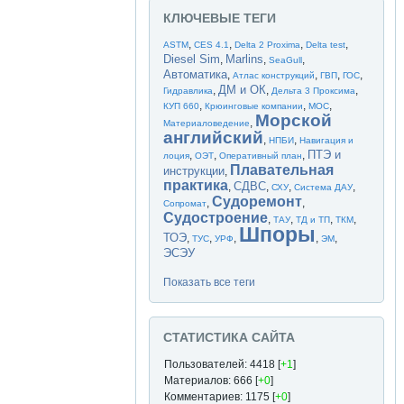
КЛЮЧЕВЫЕ ТЕГИ
,
,
,
,
ASTM
CES 4.1
Delta 2 Proxima
Delta test
Diesel Sim
Marlins
,
,
,
SeaGull
Автоматика
,
,
,
,
Атлас конструкций
ГВП
ГОС
ДМ и ОК
,
,
,
Гидравлика
Дельта 3 Проксима
,
,
,
КУП 660
Крюинговые компании
МОС
Морской
,
Материаловедение
английский
,
,
НПБИ
Навигация и
ПТЭ и
,
,
,
лоция
ОЭТ
Оперативный план
Плавательная
инструкции
,
практика
СДВС
,
,
,
,
СХУ
Система ДАУ
Судоремонт
,
,
Сопромат
Судостроение
,
,
,
,
ТАУ
ТД и ТП
ТКМ
Шпоры
ТОЭ
,
,
,
,
,
ТУС
УРФ
ЭМ
ЭСЭУ
Показать все теги
СТАТИСТИКА САЙТА
Пользователей: 4418 [
+1
]
Материалов: 666 [
+0
]
Комментариев: 1175 [
+0
]