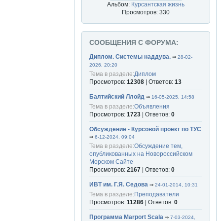
Альбом:
Курсантская жизнь
Просмотров: 330
СООБЩЕНИЯ С ФОРУМА:
Диплом. Системы наддува.
⇒
28-02-
2026, 20:20
Тема в разделе:
Диплом
Просмотров:
12308
| Ответов:
13
Балтийский Ллойд
⇒
16-05-2025, 14:58
Тема в разделе:
Объявления
Просмотров:
1723
| Ответов:
0
Обсуждение - Курсовой проект по ТУС
⇒
6-12-2024, 09:04
Тема в разделе:
Обсуждение тем,
опубликованных на Новороссийском
Морском Сайте
Просмотров:
2167
| Ответов:
0
ИВТ им. Г.Я. Седова
⇒
24-01-2014, 10:31
Тема в разделе:
Преподаватели
Просмотров:
11286
| Ответов:
0
Программа Marport Scala
⇒
7-03-2024,