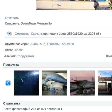
Отметить
Описание: DownTown Monzanillo
Смотреть
|
Скачать
оригинал ( Jpeg, 2560x1920 px, 2308 кб )
Другие размеры:
2048x1536
,
1280x960
,
560x420
Автор:
admin
Альбом:
Сооружения
Ком
Прокрутка
Статистика
Всего фотографий
202
из них показано
1