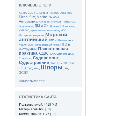
КЛЮЧЕВЫЕ ТЕГИ
,
,
,
,
ASTM
CES 4.1
Delta 2 Proxima
Delta test
Diesel Sim
Marlins
,
,
,
SeaGull
Автоматика
,
,
,
,
Атлас конструкций
ГВП
ГОС
ДМ и ОК
,
,
,
Гидравлика
Дельта 3 Проксима
,
,
,
КУП 660
Крюинговые компании
МОС
Морской
,
Материаловедение
английский
,
,
НПБИ
Навигация и
ПТЭ и
,
,
,
лоция
ОЭТ
Оперативный план
Плавательная
инструкции
,
практика
СДВС
,
,
,
,
СХУ
Система ДАУ
Судоремонт
,
,
Сопромат
Судостроение
,
,
,
,
ТАУ
ТД и ТП
ТКМ
Шпоры
ТОЭ
,
,
,
,
,
ТУС
УРФ
ЭМ
ЭСЭУ
Показать все теги
СТАТИСТИКА САЙТА
Пользователей: 4418 [
+1
]
Материалов: 666 [
+0
]
Комментариев: 1175 [
+0
]