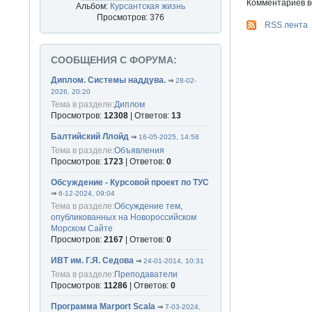
Комментариев вс
Альбом:
Курсантская жизнь
Просмотров: 376
RSS лента
СООБЩЕНИЯ С ФОРУМА:
Диплом. Системы наддува.
⇒
28-02-
2026, 20:20
Тема в разделе:
Диплом
Просмотров:
12308
| Ответов:
13
Балтийский Ллойд
⇒
16-05-2025, 14:58
Тема в разделе:
Объявления
Просмотров:
1723
| Ответов:
0
Обсуждение - Курсовой проект по ТУС
⇒
6-12-2024, 09:04
Тема в разделе:
Обсуждение тем,
опубликованных на Новороссийском
Морском Сайте
Просмотров:
2167
| Ответов:
0
ИВТ им. Г.Я. Седова
⇒
24-01-2014, 10:31
Тема в разделе:
Преподаватели
Просмотров:
11286
| Ответов:
0
Программа Marport Scala
⇒
7-03-2024,