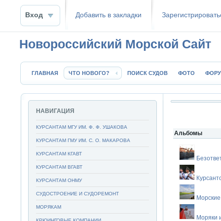
Вход
Добавить в закладки
Зaрeгиcтpиpoвать
Новороссийский Морской Сайт
ГЛАВНАЯ
ЧТО НОВОГО?
ПОИСК СУДОВ
ФОТО
ФОР
НАВИГАЦИЯ
КУРСАНТАМ МГУ ИМ. Ф. Ф. УШАКОВА
Альбомы
КУРСАНТАМ ГМУ ИМ. С. О. МАКАРОВА
КУРСАНТАМ КГАВТ
Безотве
КУРСАНТАМ ВГАВТ
Курсант
КУРСАНТАМ ОНМУ
СУДОСТРОЕНИЕ И СУДОРЕМОНТ
Морские
МОРЯКАМ
Моряки 
КРЮИНГОВЫЕ КОМПАНИИ