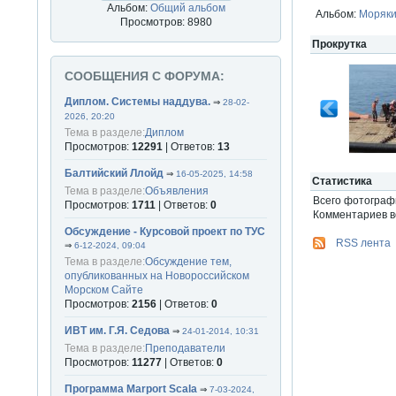
Альбом:
Общий альбом
Альбом:
Моряки
Просмотров: 8980
Прокрутка
СООБЩЕНИЯ С ФОРУМА:
Диплом. Системы наддува.
⇒
28-02-
2026, 20:20
Тема в разделе:
Диплом
Просмотров:
12291
| Ответов:
13
Балтийский Ллойд
⇒
16-05-2025, 14:58
Статистика
Тема в разделе:
Объявления
Всего фотогра
Просмотров:
1711
| Ответов:
0
Комментариев вс
Обсуждение - Курсовой проект по ТУС
RSS лента
⇒
6-12-2024, 09:04
Тема в разделе:
Обсуждение тем,
опубликованных на Новороссийском
Морском Сайте
Просмотров:
2156
| Ответов:
0
ИВТ им. Г.Я. Седова
⇒
24-01-2014, 10:31
Тема в разделе:
Преподаватели
Просмотров:
11277
| Ответов:
0
Программа Marport Scala
⇒
7-03-2024,