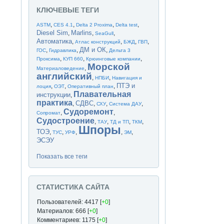
КЛЮЧЕВЫЕ ТЕГИ
,
,
,
,
ASTM
CES 4.1
Delta 2 Proxima
Delta test
Diesel Sim
Marlins
,
,
,
SeaGull
Автоматика
,
,
,
,
Атлас конструкций
БЖД
ГВП
ДМ и ОК
,
,
,
ГОС
Гидравлика
Дельта 3
,
,
,
Проксима
КУП 660
Крюинговые компании
Морской
,
Материаловедение
английский
,
,
НПБИ
Навигация и
ПТЭ и
,
,
,
лоция
ОЭТ
Оперативный план
Плавательная
инструкции
,
практика
СДВС
,
,
,
,
СХУ
Система ДАУ
Судоремонт
,
,
Сопромат
Судостроение
,
,
,
,
ТАУ
ТД и ТП
ТКМ
Шпоры
ТОЭ
,
,
,
,
,
ТУС
УРФ
ЭМ
ЭСЭУ
Показать все теги
СТАТИСТИКА САЙТА
Пользователей: 4417 [
+0
]
Материалов: 666 [
+0
]
Комментариев: 1175 [
+0
]