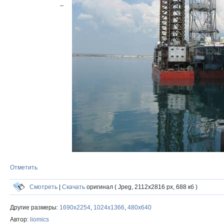
←
Отметить
Смотреть
|
Скачать
оригинал ( Jpeg, 2112x2816 px, 688 кб )
Другие размеры:
1690x2254
,
1024x1366
,
480x640
Автор:
liomics