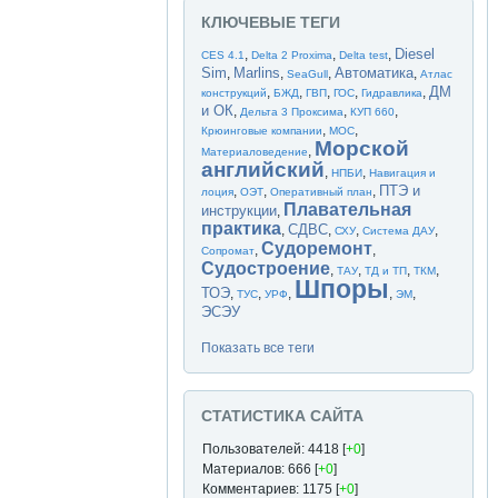
КЛЮЧЕВЫЕ ТЕГИ
Diesel
,
,
,
CES 4.1
Delta 2 Proxima
Delta test
Sim
Marlins
Автоматика
,
,
,
,
SeaGull
Атлас
ДМ
,
,
,
,
,
конструкций
БЖД
ГВП
ГОС
Гидравлика
и ОК
,
,
,
Дельта 3 Проксима
КУП 660
,
,
Крюинговые компании
МОС
Морской
,
Материаловедение
английский
,
,
НПБИ
Навигация и
ПТЭ и
,
,
,
лоция
ОЭТ
Оперативный план
Плавательная
инструкции
,
практика
СДВС
,
,
,
,
СХУ
Система ДАУ
Судоремонт
,
,
Сопромат
Судостроение
,
,
,
,
ТАУ
ТД и ТП
ТКМ
Шпоры
ТОЭ
,
,
,
,
,
ТУС
УРФ
ЭМ
ЭСЭУ
Показать все теги
СТАТИСТИКА САЙТА
Пользователей: 4418 [
+0
]
Материалов: 666 [
+0
]
Комментариев: 1175 [
+0
]