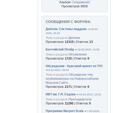
Альбом:
Сооружения
Просмотров: 8658
СООБЩЕНИЯ С ФОРУМА:
Диплом. Системы наддува.
⇒
28-02-
2026, 20:20
Тема в разделе:
Диплом
Просмотров:
12315
| Ответов:
13
Балтийский Ллойд
⇒
16-05-2025, 14:58
Тема в разделе:
Объявления
Просмотров:
1725
| Ответов:
0
Обсуждение - Курсовой проект по ТУС
⇒
6-12-2024, 09:04
Тема в разделе:
Обсуждение тем,
опубликованных на Новороссийском
Морском Сайте
Просмотров:
2171
| Ответов:
0
ИВТ им. Г.Я. Седова
⇒
24-01-2014, 10:31
Тема в разделе:
Преподаватели
Просмотров:
11290
| Ответов:
0
Программа Marport Scala
⇒
7-03-2024,