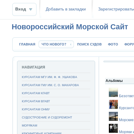
Вход
Добавить в закладки
Зaрeгиcтpиpoвать
Новороссийский Морской Сайт
ГЛАВНАЯ
ЧТО НОВОГО?
ПОИСК СУДОВ
ФОТО
ФОР
НАВИГАЦИЯ
КУРСАНТАМ МГУ ИМ. Ф. Ф. УШАКОВА
Альбомы
КУРСАНТАМ ГМУ ИМ. С. О. МАКАРОВА
КУРСАНТАМ КГАВТ
Безотве
КУРСАНТАМ ВГАВТ
Курсант
КУРСАНТАМ ОНМУ
СУДОСТРОЕНИЕ И СУДОРЕМОНТ
Морские
МОРЯКАМ
Моряки 
КРЮИНГОВЫЕ КОМПАНИИ