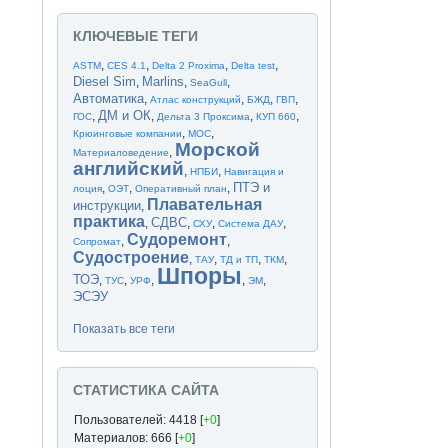
КЛЮЧЕВЫЕ ТЕГИ
,
,
,
,
ASTM
CES 4.1
Delta 2 Proxima
Delta test
Diesel Sim
Marlins
,
,
,
SeaGull
Автоматика
,
,
,
,
Атлас конструкций
БЖД
ГВП
ДМ и ОК
,
,
,
,
ГОС
Дельта 3 Проксима
КУП 660
,
,
Крюинговые компании
МОС
Морской
,
Материаловедение
английский
,
,
НПБИ
Навигация и
ПТЭ и
,
,
,
лоция
ОЭТ
Оперативный план
Плавательная
инструкции
,
практика
СДВС
,
,
,
,
СХУ
Система ДАУ
Судоремонт
,
,
Сопромат
Судостроение
,
,
,
,
ТАУ
ТД и ТП
ТКМ
Шпоры
ТОЭ
,
,
,
,
,
ТУС
УРФ
ЭМ
ЭСЭУ
Показать все теги
СТАТИСТИКА САЙТА
Пользователей: 4418 [
+0
]
Материалов: 666 [
+0
]