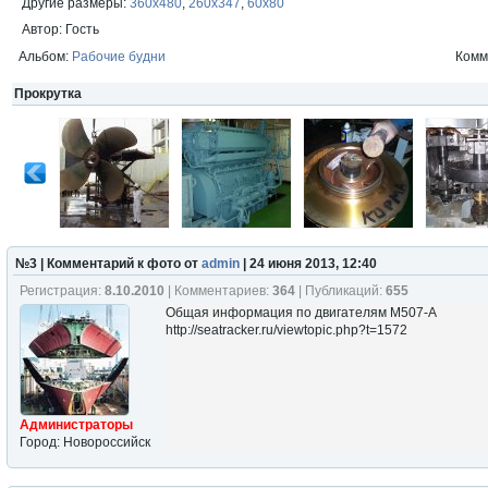
Другие размеры:
360x480
,
260x347
,
60x80
Автор: Гость
Альбом:
Рабочие будни
Комме
Прокрутка
№3 | Комментарий к фото от
admin
| 24 июня 2013, 12:40
Регистрация:
8.10.2010
| Комментариев:
364
| Публикаций:
655
Общая информация по двигателям М507-А
http://seatracker.ru/viewtopic.php?t=1572
Администраторы
Город: Новороссийск