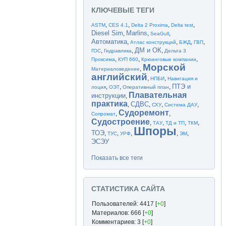
КЛЮЧЕВЫЕ ТЕГИ
,
,
,
,
ASTM
CES 4.1
Delta 2 Proxima
Delta test
Diesel Sim
Marlins
,
,
,
SeaGull
Автоматика
,
,
,
,
Атлас конструкций
БЖД
ГВП
ДМ и ОК
,
,
,
ГОС
Гидравлика
Дельта 3
,
,
,
Проксима
КУП 660
Крюинговые компании
Морской
,
Материаловедение
английский
,
,
НПБИ
Навигация и
ПТЭ и
,
,
,
лоция
ОЭТ
Оперативный план
Плавательная
инструкции
,
практика
СДВС
,
,
,
,
СХУ
Система ДАУ
Судоремонт
,
,
Сопромат
Судостроение
,
,
,
,
ТАУ
ТД и ТП
ТКМ
Шпоры
ТОЭ
,
,
,
,
,
ТУС
УРФ
ЭМ
ЭСЭУ
Показать все теги
СТАТИСТИКА САЙТА
Пользователей: 4417 [
+0
]
Материалов: 666 [
+0
]
Комментариев: 3 [
+0
]