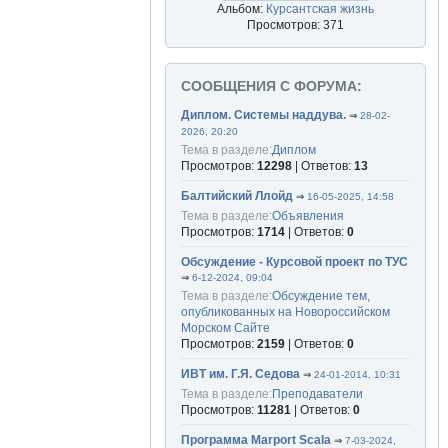
Альбом:
Курсантская жизнь
Просмотров: 371
СООБЩЕНИЯ С ФОРУМА:
Диплом. Системы наддува.
⇒
28-02-
2026, 20:20
Тема в разделе:
Диплом
Просмотров:
12298
| Ответов:
13
Балтийский Ллойд
⇒
16-05-2025, 14:58
Тема в разделе:
Объявления
Просмотров:
1714
| Ответов:
0
Обсуждение - Курсовой проект по ТУС
⇒
6-12-2024, 09:04
Тема в разделе:
Обсуждение тем,
опубликованных на Новороссийском
Морском Сайте
Просмотров:
2159
| Ответов:
0
ИВТ им. Г.Я. Седова
⇒
24-01-2014, 10:31
Тема в разделе:
Преподаватели
Просмотров:
11281
| Ответов:
0
Программа Marport Scala
⇒
7-03-2024,