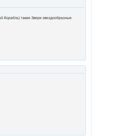
й Корабль
) такие Звери звездообразные