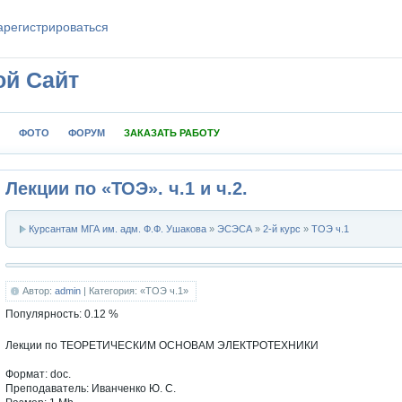
aрeгиcтpиpoваться
ой Сайт
ФОТО
ФОРУМ
ЗАКАЗАТЬ РАБОТУ
Лекции по «ТОЭ». ч.1 и ч.2.
Курсантам МГА им. адм. Ф.Ф. Ушакова
»
ЭСЭСА
»
2-й курс
»
ТОЭ ч.1
Автор:
admin
| Категория: «ТОЭ ч.1»
Популярность:
0.12
%
Лекции по ТЕОРЕТИЧЕСКИМ ОСНОВАМ ЭЛЕКТРОТЕХНИКИ
Формат: doc.
Преподаватель: Иванченко Ю. С.