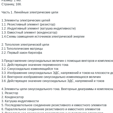
Размер: 1 Mb.
Страниц: 166.
Часть 1. Линейные электрические цепи
1.Элементы электрических цепей
1.1. Резистивный элемент (резистор)
1.2. Индуктивный элемент (катушка индуктивности)
1.3. Емкостный элемент (конденсатор)
1.4.Схемы замещения источников электрической энергии
2. Топология электрической цепи
2.1 Топологические матрицы
2.2. Первый закон Кирхгофа
3.Представление синусоидальных величин с помощью векторов и комплексн
3.1. Действующее значение переменного тока
3.2. Синусоидально изменяющийся ток
3.3. Изображение синусоидальных ЭДС, напряжений и токов на плоскости д
3.4. Векторное изображение синусоидально изменяющихся величин
3.6. Действующее значение синусоидальных ЭДС, напряжений и токов
4.Элементы цепи синусоидального тока. Векторные диаграммы и комплексн
1. Резистор
2. Конденсатор
3. Катушка индуктивности
5. Последовательное соединение резистивного и емкостного элементов
6. Параллельное соединение резистивного и емкостного элементов