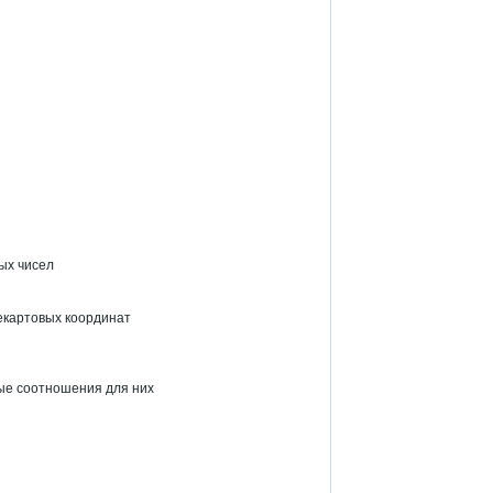
ых чисел
екартовых координат
ые соотношения для них