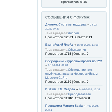
Просмотров: 8046
СООБЩЕНИЯ С ФОРУМА:
Диплом. Системы наддува.
⇒
28-02-
2026, 20:20
Тема в разделе:
Диплом
Просмотров:
12303
| Ответов:
13
Балтийский Ллойд
⇒
16-05-2025, 14:58
Тема в разделе:
Объявления
Просмотров:
1715
| Ответов:
0
Обсуждение - Курсовой проект по ТУС
⇒
6-12-2024, 09:04
Тема в разделе:
Обсуждение тем,
опубликованных на Новороссийском
Морском Сайте
Просмотров:
2160
| Ответов:
0
ИВТ им. Г.Я. Седова
⇒
24-01-2014, 10:31
Тема в разделе:
Преподаватели
Просмотров:
11282
| Ответов:
0
Программа Marport Scala
⇒
7-03-2024,
20:44