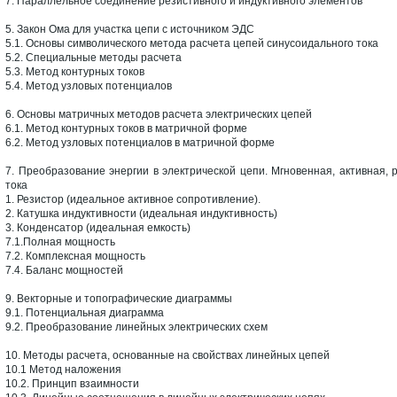
7. Параллельное соединение резистивного и индуктивного элементов
5. Закон Ома для участка цепи с источником ЭДС
5.1. Основы символического метода расчета цепей синусоидального тока
5.2. Специальные методы расчета
5.3. Метод контурных токов
5.4. Метод узловых потенциалов
6. Основы матричных методов расчета электрических цепей
6.1. Метод контурных токов в матричной форме
6.2. Метод узловых потенциалов в матричной форме
7. Преобразование энергии в электрической цепи. Мгновенная, активная,
тока
1. Резистор (идеальное активное сопротивление).
2. Катушка индуктивности (идеальная индуктивность)
3. Конденсатор (идеальная емкость)
7.1.Полная мощность
7.2. Комплексная мощность
7.4. Баланс мощностей
9. Векторные и топографические диаграммы
9.1. Потенциальная диаграмма
9.2. Преобразование линейных электрических схем
10. Методы расчета, основанные на свойствах линейных цепей
10.1 Метод наложения
10.2. Принцип взаимности