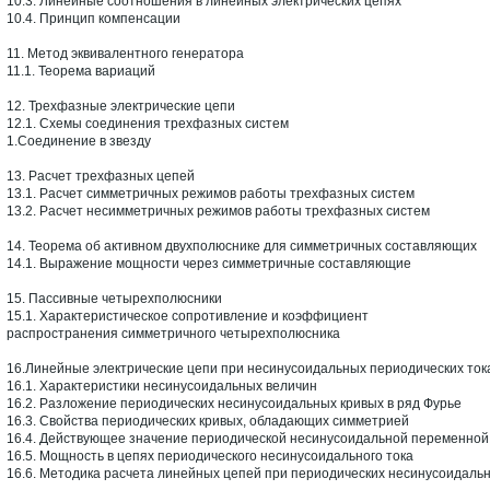
10.3. Линейные соотношения в линейных электрических цепях
10.4. Принцип компенсации
11. Метод эквивалентного генератора
11.1. Теорема вариаций
12. Трехфазные электрические цепи
12.1. Схемы соединения трехфазных систем
1.Соединение в звезду
13. Расчет трехфазных цепей
13.1. Расчет симметричных режимов работы трехфазных систем
13.2. Расчет несимметричных режимов работы трехфазных систем
14. Теорема об активном двухполюснике для симметричных составляющих
14.1. Выражение мощности через симметричные составляющие
15. Пассивные четырехполюсники
15.1. Характеристическое сопротивление и коэффициент
распространения симметричного четырехполюсника
16.Линейные электрические цепи при несинусоидальных периодических ток
16.1. Характеристики несинусоидальных величин
16.2. Разложение периодических несинусоидальных кривых в ряд Фурье
16.3. Свойства периодических кривых, обладающих симметрией
16.4. Действующее значение периодической несинусоидальной переменной
16.5. Мощность в цепях периодического несинусоидального тока
16.6. Методика расчета линейных цепей при периодических несинусоидальн