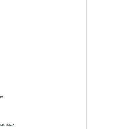
ах
ых токах