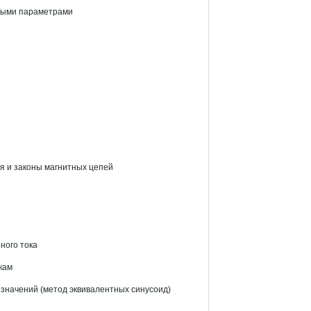
нными параметрами
я и законы магнитных цепей
ного тока
кам
 значений (метод эквивалентных синусоид)