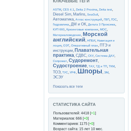
КЛЮЧЕВЫЕ ТЕГИ
,
,
,
,
ASTM
CES 4.1
Delta 2 Proxima
Delta test
Diesel Sim
Marlins
,
,
,
SeaGull
Автоматика
,
,
,
,
Атлас конструкций
ГВП
ГОС
ДМ и ОК
,
,
,
Гидравлика
Дельта 3 Проксима
,
,
,
КУП 660
Крюинговые компании
МОС
Морской
,
Материаловедение
английский
,
,
НПБИ
Навигация и
ПТЭ и
,
,
,
лоция
ОЭТ
Оперативный план
Плавательная
инструкции
,
практика
СДВС
,
,
,
,
СХУ
Система ДАУ
Судоремонт
,
,
Сопромат
Судостроение
,
,
,
,
ТАУ
ТД и ТП
ТКМ
Шпоры
ТОЭ
,
,
,
,
,
ТУС
УРФ
ЭМ
ЭСЭУ
Показать все теги
СТАТИСТИКА САЙТА
Пользователей: 4418 [
+1
]
Материалов: 666 [
+0
]
Комментариев: 1175 [
+0
]
Возраст сайта: 15 лет 10 мес.