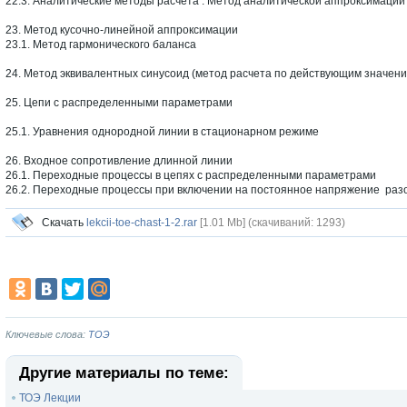
22.3. Аналитические методы расчета . Метод аналитической аппроксимации
23. Метод кусочно-линейной аппроксимации
23.1. Метод гармонического баланса
24. Метод эквивалентных синусоид (метод расчета по действующим значен
25. Цепи с распределенными параметрами
25.1. Уравнения однородной линии в стационарном режиме
26. Входное сопротивление длинной линии
26.1. Переходные процессы в цепях с распределенными параметрами
26.2. Переходные процессы при включении на постоянное напряжение разо
Скачать
lekcii-toe-chast-1-2.rar
[1.01 Mb] (cкачиваний: 1293)
Ключевые слова:
ТОЭ
Другие материалы по теме:
ТОЭ Лекции